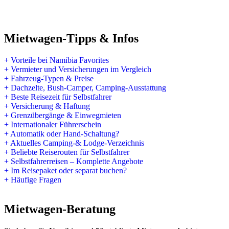
und Lüderitz, Sossusvlei und Namib-Wüste, Namib-
Naukluftberge, Erongo, Spitzkoppe, Damaraland,
Kaokoveld.
Lediglich die Regionen ab Etosha nördlich und
Mietwagen-Tipps & Infos
nordöstlich, also auch die Sambesi-Region (ehemals
Caprivistreifen bis Victoria Falls) und der hohe Norden
+ Vorteile bei Namibia Favorites
an den Flüssen z.B. mit den Epupa-Fällen gelten als
+ Vermieter und Versicherungen im Vergleich
Malariagebiete, ebenso wie große Teile Botswanas.
+ Fahrzeug-Typen & Preise
+ Dachzelte, Bush-Camper, Camping-Ausstattung
Ob Reise-Impfungen oder Malaria-Prophylaxe empfohlen
+ Beste Reisezeit für Selbstfahrer
werden, besprechen Sie bitte idealerweise mehr als 6 Monate
+ Versicherung & Haftung
vor der Reise mit Ihrem Hausarzt oder einem Tropenmediziner,
+ Grenzübergänge & Einwegmieten
da einige Impfungen diesen Vorlauf benötigen.
+ Internationaler Führerschein
+ Automatik oder Hand-Schaltung?
Weitere Infos finden Sie unter:
Namibia & Botswana -
+ Aktuelles Camping-& Lodge-Verzeichnis
Impfungen, Malariaprophylaxe, weitere Gesundheitsrisiken
+ Beliebte Reiserouten für Selbstfahrer
+ Selbstfahrerreisen – Komplette Angebote
+ Im Reisepaket oder separat buchen?
Aktualisierung kurz vor der Reise und Nachbarländer
+ Häufige Fragen
Über die tagesaktuellen Regelungen und zu den
Mietwagen-Beratung
Nachbarländern senden wir unseren Kunden gerne alle
aktuellen Infos und Formulare.
(Unsere letzten persönlichen Erfahrungen bei eigenen