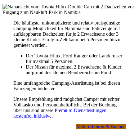
Leicht günstiger
verreisen Sie bei unseren fixfertig
vorgeplanten Komplettpaketen "
Preisgünstige Namibiareisen -
fixfertig vorgeplant
" .
Oder Sie buchen über uns lediglich einen Mietwagen oder
Die häufigste, unkomplizierte und relativ preisgünstige
Camper. Wir unterstützen dann kostenfrei mit aktuellen Tipps
Camping-Möglichkeit für Namibia sind Fahrzeuge mit
rund um Highlights, Routen, Erlebnisse und Unterkünfte, die
aufklappbaren Dachzelten für je 2 Erwachsene oder 3
Sie später selbst buchen können.
kleine Kinder. Ein Iglu-Zelt kann bei 5 Personen hinzu
gemietet werden.
Details zu allen Preisen
erfahren Sie in unserem Artikel
"
Preise und Kosten in Namibia
".
Der Toyota Hilux, Ford Ranger oder Landcruiser
für maximal 5 Personen.
Der Nissan für maximal 2 Erwachsene & Kinder
aufgrund des kleinen Beinbereichs im Fond
Buchungs-Sicherheit: Anzahlungen,
Umbuchungen, Stornos
Eine umfangreiche Camping-Ausrüstung ist bei diesen
Fahrzeugen inklusive.
Wo immer möglich, bieten wir auf Wunsch kurzfristige
Unsere Empfehlung sind möglichst Camper mit echter
Anzahlungs-, Umbuchungs- oder Stornobedingungen.
Vollkasko und Personenhaftpflicht. Bei der Buchung
über uns sind unsere
Premium-Dienstleistungen
Teils ist das kostenfrei möglich, teils können stornierbare
kostenfrei inklusive
.
Optionen gegen Aufpreis gebucht werden.
Mehr erfahren & Buchen
Internationale Flüge und Mietwagen lassen sich gegen
Aufpreis mit kostenfreier Stornomöglichkeit buchen.
Individuell zusammengestellte Komplettreisen und