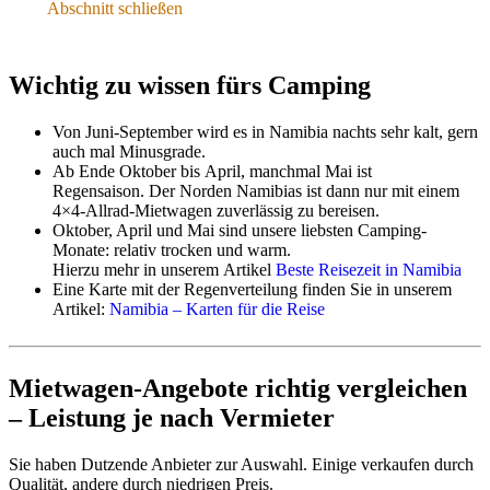
Dachzelt mit Matratzen, teilweise auch Kissen,
Abschnitt schließen
Schlafsäcke oder Laken, Decken und Bettbezug
Campingtisch, Campingstühle
Wasserkanister oder Wassertank
Wichtig zu wissen fürs Camping
Handbesen und Kehrschaufel
elektrischer Kühlschrank, Achtung: nur teilweise
mit Doppelbatterie und Entladeschutz!
Von Juni-September wird es in Namibia nachts sehr kalt, gern
Gaskocher & Gaszylinder, teilweise auch Grillrost
auch mal Minusgrade.
& Grillbesteck für den berühmten „Braai-Platz“
Ab Ende Oktober bis April, manchmal Mai ist
Tischlampe (Batterie oder Gas)
Regensaison. Der Norden Namibias ist dann nur mit einem
4×4-Allrad-Mietwagen zuverlässig zu bereisen.
Typische Küchenkiste
Oktober, April und Mai sind unsere liebsten Camping-
Monate: relativ trocken und warm.
Teller, Suppen- /Frühstücksschüsseln
Hierzu mehr in unserem Artikel
Beste Reisezeit in Namibia
Messer, Gabeln, Esslöffel, Teelöffel
Eine Karte mit der Regenverteilung finden Sie in unserem
Brotmesser & Küchenmesser
Artikel:
Namibia – Karten für die Reise
Becher, Kaffeetassen, Gläser
Dosenöffner, Flaschenöffner mit Korkenzieher
Kunststoffbehälter, Schneidebrett,
Mietwagen-Angebote richtig vergleichen
Eierheber, Servierlöffel, Grillzange, Grillgabel
Töpfe und Pfannen, Wasserkocher
– Leistung je nach Vermieter
Geschirrtuch und Lappen, Waschbecken
Sie haben Dutzende Anbieter zur Auswahl. Einige verkaufen durch
Qualität, andere durch niedrigen Preis.