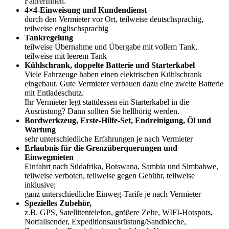
FahrerInnen.
4×4-Einweisung und Kundendienst
durch den Vermieter vor Ort, teilweise deutschsprachig,
teilweise englischsprachig
Tankregelung
teilweise Übernahme und Übergabe mit vollem Tank,
teilweise mit leerem Tank
Kühlschrank, doppelte Batterie und Starterkabel
Viele Fahrzeuge haben einen elektrischen Kühlschrank
eingebaut. Gute Vermieter verbauen dazu eine zweite Batterie
mit Entladeschutz.
Ihr Vermieter legt stattdessen ein Starterkabel in die
Ausrüstung? Dann sollten Sie hellhörig werden.
Bordwerkzeug,
Erste-Hilfe-Set, Endreinigung, Öl und
Wartung
sehr unterschiedliche Erfahrungen je nach Vermieter
Erlaubnis für die Grenzüberquerungen und
Einwegmieten
Einfahrt nach Südafrika, Botswana, Sambia und Simbabwe,
teilweise verboten, teilweise gegen Gebühr, teilweise
inklusive;
ganz unterschiedliche Einweg-Tarife je nach Vermieter
Spezielles Zubehör,
z.B. GPS, Satellitentelefon, größere Zelte, WIFI-Hotspots,
Notfallsender, Expeditionsausrüstung/Sandbleche,