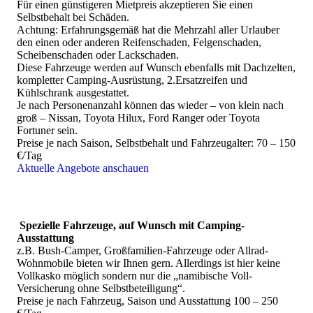
natürlich gibt's auch schöne Unterkünfte, die gar nicht auf
Für einen günstigeren Mietpreis akzeptieren Sie einen
Booking ist. Hier steckt ein großer Mehrwert unserer Beratung
Selbstbehalt bei Schäden.
in Zeitersparnis und Auswahl der Unterkünfte, die am besten
Achtung: Erfahrungsgemäß hat die Mehrzahl aller Urlauber
zu Ihren Wünschen passen.
den einen oder anderen Reifenschaden, Felgenschaden,
Scheibenschaden oder Lackschaden.
Für Ostern, Maifeiertage, Sommerferien, Herbstferien und
Diese Fahrzeuge werden auf Wunsch ebenfalls mit Dachzelten,
Jahreswechsel sind besonders beliebte kleinere, individuelle
kompletter Camping-Ausrüstung, 2.Ersatzreifen und
Gästefarmen, Boutique-Lodges, Boutique-Hotels und
Kühlschrank ausgestattet.
Wildreservate an vielen Stellen bis zu einem Jahr im Voraus
Je nach Personenanzahl können das wieder – von klein nach
ausgebucht. Fragen Sie idealerweise möglichst frühzeitig an
groß – Nissan, Toyota Hilux, Ford Ranger oder Toyota
oder bringen Sie etwas Flexibilität bei den Daten mit. Je früher
Fortuner sein.
Sie Ihre Reise anfragen, desto besser können wir mehrere
Preise je nach Saison, Selbstbehalt und Fahrzeugalter: 70 – 150
schöne Alternativen zur Auswahl bieten.
€/Tag
Aktuelle Angebote anschauen
Reisepreise
Spezielle Fahrzeuge, auf Wunsch mit Camping-
Eine individuell für Sie erstellte Namibiareise ist nur etwa
Ausstattung
5% teurer als ein Paket "von der Stange". Der Aufpreis
z.B. Bush-Camper, Großfamilien-Fahrzeuge oder Allrad-
lohnt sich!
Wohnmobile bieten wir Ihnen gern. Allerdings ist hier keine
Umgekehrt, f
alls Sie Ihre Reisen am liebsten komplett
Vollkasko möglich sondern nur die „namibische Voll-
selbst organisieren, spart das rund 10-15% und wir bieten
Versicherung ohne Selbstbeteiligung“.
Ihnen nach einer Automiete über uns meist kostenfrei
Preise je nach Fahrzeug, Saison und Ausstattung 100 – 250
aktuelle Tipps und Infos zu Routen, Tagesstrecken,