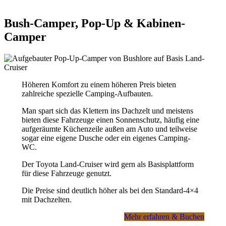
Unterkünfte sind auf Wunsch gegen Gebühr bis einige
Monate vor Abreise stornierbar.
Bush-Camper, Pop-Up & Kabinen-
Camper
Bitte fragen Sie uns zu den konkreten Möglichkeiten für Ihren
individuellen Reisewunsch.
Höheren Komfort zu einem höheren Preis bieten
zahlreiche spezielle Camping-Aufbauten.
Man spart sich das Klettern ins Dachzelt und meistens
bieten diese Fahrzeuge einen Sonnenschutz, häufig eine
aufgeräumte Küchenzeile außen am Auto und teilweise
sogar eine eigene Dusche oder ein eigenes Camping-
WC.
Der Toyota Land-Cruiser wird gern als Basisplattform
für diese Fahrzeuge genutzt.
Die Preise sind deutlich höher als bei den Standard-4×4
mit Dachzelten.
Mehr erfahren & Buchen