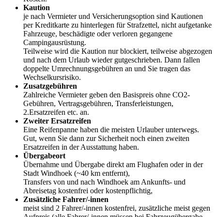
Kaution
je nach Vermieter und Versicherungsoption sind Kautionen
per Kreditkarte zu hinterlegen für Strafzettel, nicht aufgetanke
Fahrzeuge, beschädigte oder verloren gegangene
Campingausrüstung.
Teilweise wird die Kaution nur blockiert, teilweise abgezogen
und nach dem Urlaub wieder gutgeschrieben. Dann fallen
doppelte Umrechnungsgebühren an und Sie tragen das
Wechselkursrisiko.
Zusatzgebühren
Zahlreiche Vermieter geben den Basispreis ohne CO2-
Gebühren, Vertragsgebühren, Transferleistungen,
2.Ersatzreifen etc. an.
Zweiter Ersatzreifen
Eine Reifenpanne haben die meisten Urlauber unterwegs.
Gut, wenn Sie dann zur Sicherheit noch einen zweiten
Ersatzreifen in der Ausstattung haben.
Übergabeort
Übernahme und Übergabe direkt am Flughafen oder in der
Stadt Windhoek (~40 km entfernt),
Transfers von und nach Windhoek am Ankunfts- und
Abreisetag kostenfrei oder kostenpflichtig,
Zusätzliche Fahrer/-innen
meist sind 2 Fahrer/-innen kostenfrei, zusätzliche meist gegen
Aufpreis (alle Fahrer/-innen müssen bei Fahrzeugübergabe