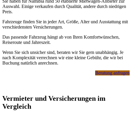
Sie haben für Namibia rund 50 etablierte Mietwagen-Anbieter zur
Grenzübertritten nach Namibia, Botswana, Simbabwe und
Auswahl. Einige verkaufen durch Qualität, andere durch niedrigen
Sambia waren im November und Dezember 2025.)
Preis.
Fahrzeuge finden Sie in jeder Art, Größe, Alter und Ausstattung mit
verschiedensten Versicherungen.
Flüge - Verfügbarkeiten und Preise
Das passende Fahrzeug hängt ab von Ihren Komfortwünschen,
Flugverfügbarkeiten und Flugpreise schwanken teils
Reiseroute und Jahreszeit.
extrem von Tag zu Tag.
Wenn Sie sich unsicher sind, beraten wir Sie gern unabhängig. Je
Speziell für Ostern, Sommerferien, Herbstferien, Weihnachten,
nach Komplexität verrechnen wir eine kleine Gebühr, die wir bei
Neujahr 2026 sind die Verfügbarkeiten knapp mit hohen
Buchung natürlich anrechnen.
Preisen, vor allem für die Direktflüge der
Lufthansa Discover
.
Qualitativ besser und zuverlässiger - aber leider mit Umstieg -
Beratung anfragen
sind die Verbindungen von
Lufthansa
,
Swiss
und je nach
Saison
Condor
.
Ebenfalls qualitativ gut, zuverlässig und häufig am
preisgünstigsten sind die Umstiegs-Verbindungen von
Vermieter und Versicherungen im
Ethiopian
.
Von Juni 2026 bis Oktober 2026 gibt es neu eine
Vergleich
Direktverbindung zwischen Zürich und Windhoek mit
Edelweiss
.
Für eine konkrete Preisorientierung für Ihre Reise suchen
Sie daher am besten zuerst nach passenden Flugdaten zu