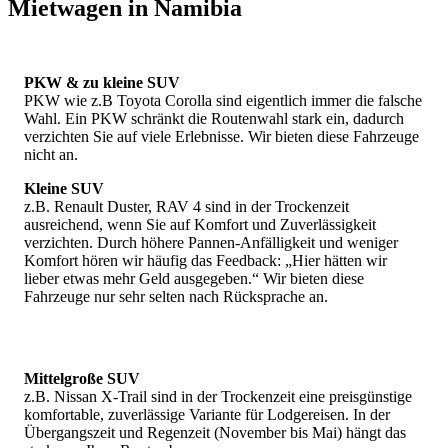
Mietwagen in Namibia
Falls Sie bereits passende Flüge gefunden oder sogar gebucht
haben, geht's hier direkt zu unserer
Mietwagen und Camper-
Anfrage
.
PKW & zu kleine SUV
Falls Sie in der Reisezeit flexibel sind, geben Sie uns das bei
PKW wie z.B Toyota Corolla sind eigentlich immer die falsche
Ihren Mietwagen- oder Camper-Anfragen am besten gleich mit
Wahl. Ein PKW schränkt die Routenwahl stark ein, dadurch
an um die Verfügbarkeit zu optimieren.
verzichten Sie auf viele Erlebnisse. Wir bieten diese Fahrzeuge
nicht an.
Detailinfos - Mietwagen und Camper für Namibia
Kleine SUV
z.B. Renault Duster, RAV 4 sind in der Trockenzeit
Als Alternative oder streckenweise Ergänzung zum
ausreichend, wenn Sie auf Komfort und Zuverlässigkeit
Mietwagen bieten sich inzwischen mehrere Optionen an:
verzichten. Durch höhere Pannen-Anfälligkeit und weniger
Komfort hören wir häufig das Feedback: „Hier hätten wir
Mehrtägige Flugbausteine oder komplette private
lieber etwas mehr Geld ausgegeben.“ Wir bieten diese
Flugsafaris
machen auch entlegene Highlights des
Fahrzeuge nur sehr selten nach Rücksprache an.
Landes in 2 oder 3 Wochen Reisedauer erreichbar.
Privat geführte Allrad-Touren oder mehrtägige
Tourbausteine
bieten volle Flexibilität und Sie erreichen
auch Ziele, die im eigenen Mietwagen nicht oder schwer
Mittelgroße SUV
erreichbar sind.
z.B. Nissan X-Trail sind in der Trockenzeit eine preisgünstige
Inlandsflüge bzw. Regionalflüge
decken inzwischen die
komfortable, zuverlässige Variante für Lodgereisen. In der
großen Highlights des Landes ab: Windhoek, Sossusvlei,
Übergangszeit und Regenzeit (November bis Mai) hängt das
Swakopmund, Twyfelfontein, Etosha, Caprivi, Victoria