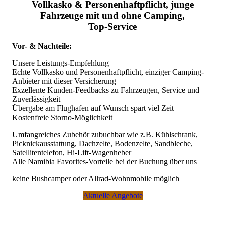
Vollkasko & Personenhaftpflicht, junge
akzeptablen Preisen:
Fahrzeuge mit und ohne Camping,
Lufthansa Discover
fliegt ab Frankfurt und München
Top-Service
direkt nach Windhoek.
Edelweiss
fliegt Juni bis Oktober 2026 mit
Vor- & Nachteile:
Direktverbindung zwischen Zürich und Windhoek.
Lufthansa
fliegt ab München über Johannesburg und
Unsere Leistungs-Empfehlung
über Partner weiter nach Windhoek.
Echte Vollkasko und Personenhaftpflicht, einziger Camping-
Swiss
fliegt ab Zürich über Johannesburg und über
Anbieter mit dieser Versicherung
Partner weiter nach Windhoek.
Exzellente Kunden-Feedbacks zu Fahrzeugen, Service und
Ethiopian
fliegt ab der Schweiz (Genf, Zürich),
Zuverlässigkeit
Österreich (Wien) und Deutschland (Frankfurt) nach
Übergabe am Flughafen auf Wunsch spart viel Zeit
Windhoek mit Umstieg in Addis Abeba.
Kostenfreie Storno-Möglichkeit
Condor
fliegt ab Frankfurt über Johannesburg und über
Partner weiter nach Windhoek.
Umfangreiches Zubehör zubuchbar wie z.B. Kühlschrank,
Picknickausstattung, Dachzelte, Bodenzelte, Sandbleche,
Victoria Falls, Kapstadt und zahlreiche andere regionale
Satellitentelefon, Hi-Lift-Wagenheber
Flughäfen für beliebte Reiserouten werden über Partner
Alle Namibia Favorites-Vorteile bei der Buchung über uns
angebunden.
keine Bushcamper oder Allrad-Wohnmobile möglich
Flüge werden je nach Airline 11 bis 12 Monate vor Flugtermin
veröffentlicht und ab der Veröffentlichung meist nur teurer.
Aktuelle Angebote
Warten und hoffen auf bessere Preise rächt sich fast immer.
Detailinfos - Flüge nach Namibia