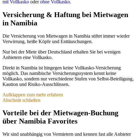
mit Vollkasko
oder
ohne Vollkasko
.
Versicherung & Haftung bei Mietwagen
in Namibia
Die Versicherung von Mietwagen in Namibia stiftet immer wieder
Verwirrung, heiße Köpfe und Enttäuschungen.
Nur bei der Miete über Deutschland erhalten Sie bei wenigen
Anbietern eine Vollkasko.
Direkt in Namibia ist hingegen keine Vollkasko-Versicherung
möglich. Das namibische Versicherungssystem kennt keine
Vollkasko, sondern nur verschiedene Stufen von Selbst-Beteiligung,
Kaution und Risiko-Ausschlüssen.
Aufklappen zum mehr erfahren
Abschnitt schließen
Selbstbeteiligung & Kaution
Vorteile bei der Mietwagen-Buchung
Je mehr Selbstbeteiligung Sie bei Schäden akzeptieren, desto
günstiger ist Ihre Fahrzeug-Miete.
über Namibia Favorites
Die Grundmiete eines 4×4-Fahrzeugs gilt bei meistens rund 2000
Selbstbeteiligung auf alle Schäden. Das ist unabhängig davon, ob
Wir sind unabhängig von Vermietern und kennen fast alle Anbieter