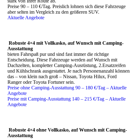
stark von Ihrer Route ab.
Falls und inzwischen sogar Lüderitz und eingeschränkt
Preise 90 – 110 €/Tag. Preislich lohnen sich diese Fahrzeuge
Fish River Canyon.
aber selten im Vergleich zu den größeren SUV.
Kleingruppenreisen
decken natürlich ebenfalls fast alle
Aktuelle Angebote
interessanten Routen und Reisethemen ab.
Tägliche touristische Bus-Shuttles
sind möglich zu den
beliebtesten Reise-Regionen: Windhoek, Kalahari, Fish
River Canyon, Sossusvlei, Namib, Swakopmund,
Twyfelfontein/Brandberg, Etosha-Park.
Robuste 4×4 mit Vollkasko, auf Wunsch mit Camping-
Ausstattung
bieten Fahrspaß pur und sind fast immer die richtige
Entscheidung. Diese Fahrzeuge werden auf Wunsch mit
Routen, Erlebnisse und Unterkünfte
Dachzelten, kompletter Camping-Ausrüstung, 2.Ersatzreifen
und Kühlschrank ausgestattet. Je nach Personenanzahl können
Route, Reisetempo, Unterkünfte und Aktivitäten planen
das – von klein nach groß – Nissan, Toyota Hilux, Ford
wir gern individuell nach Ihren persönlichen Wünschen
Ranger oder Toyota Fortuner sein.
und Reisebudget.
Preise ohne Camping-Ausstattung 90 – 180 €/Tag – Aktuelle
(Reise-Ideen und Kontakt bei Interesse)
Angebote
Preise mit Camping-Ausstattung 140 – 215 €/Tag – Aktuelle
Viele Lieblings-Unterkünfte haben wir hier für Sie
Angebote
zusammengestellt:
Die schönsten Lodges, Gästefarmen, Hotels
und Camps in Namibia, Botswana und Südafrika - auf
BookingCom
.
Das bleibt ohne Kenntnis von Land und Unterkünften trotzdem
Robuste 4×4 ohne Vollkasko, auf Wunsch mit Camping-
eine ziemliche Sucherei, Recherche und Puzzelei. Und
Ausstattung