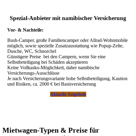
Mietwagen und Camper
Spezial-Anbieter mit namibischer Versicherung
Mietwagen und Camper sind meist gut verfügbar.
Vor- & Nachteile:
*****
Bush-Camper, große Familiencamper oder Allrad-Wohnmobile
Aktuelles Sonderangebot - Angebotsdauer unbekannt
möglich, sowie spezielle Zusatzausstattung wie Popup-Zelte,
Dusche, WC, Schnorchel
Toyota Hilux Allrad mit europäischer Vollkasko ohne
Günstigere Preise bei den Campern, wenn Sie eine
Selbstbeteiligung - ganzjährig für circa 65 Euro pro Tag
Selbstbeteiligung bei Schäden akzeptieren
Toyota Fortuner SUV Allrad mit europäischer Vollkasko
Keine Vollkasko-Möglichkeit, daher namibische
ohne Selbstbeteiligung - ganzjährig für circa 80 Euro pro
Versicherungs-Ausschlüsse
Tag
Je nach Versicherungsvariante hohe Selbstbeteiligung, Kaution
und Risiken, ca. 2000 € bei Basisversicherung
Bei Interesse bitte
tagesaktuell hier anfragen
Aktuelle Angebote
*****
Beliebte und preisgünstige Fahrzeuge von bewährten
Anbietern sind allerdings häufig weit im Voraus ausgebucht.
Spezielle Familien-Camper mit Dachzelten für bis zu 6
Mietwagen-Typen & Preise für
Personen sind häufig über ein Jahr im Voraus ausgebucht. Hier
empfehlen wir immer möglichst frühzeitig Vorreservationen.