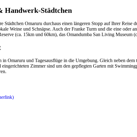
 & Handwerk-Städtchen
e Städtchen Omaruru durchaus einen längeren Stopp auf Ihrer Reise d
 lokale Weine und Schnäpse. Auch der Franke Turm und die eine oder a
Reserve (ca. 15km und 60km), das Omandumba San Living Museum (ca. 
t
ten in Omaruru und Tagesausflüge in die Umgebung. Gleich neben dem t
ell eingerichteten Zimmer sind um den gepflegten Garten mit Swimming
ren.
nerlink)