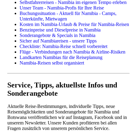
Mietwagen
Flugsafaris
Selbstfahrerreisen - Namibia im eigenen Tempo erleben
Lodges, Gästefarmen, Hotels
Unser Team - Namibia-Profis für Ihre Reise
Camping & Campingplätze
Buchungssituation - Aktuell für Namibia - Camps,
Unterkünfte, Mietwagen
Reisethemen
Kosten im Namibia-Urlaub & Preise für Namibia-Reisen
Benzinpreise und Dieselpreise in Namibia
Familienreisen
Sonderangebote & Specials in Namibia
Camping in Namibia
Sicher auf Namibiareisen - unsere Tipps
Fotoreisen & Fotosafari
Checkliste: Namibia-Reise schnell vorbereitet
Flüge - Verbindungen nach Namibia & Airline-Risiken
Landkarten Namibias für die Reiseplanung
Namibia-Reisen selbst organisiert
Einzelne Leistungen
Flüge
Camper & Mietwagen
Service, Tipps, aktuellste Infos und
Lodges, Camps, Gästefarmen, Hotels
Sonderangebote
Aktuelle Reise-Bestimmungen, individuelle Tipps, neue
Reisemöglichkeiten und Sonderangebote für Namibia und
Botswana veröffentlichen wir auf Instagram, Facebook und in
unserem Newsletter. Unsere Kunden profitieren bei allen
Fragen zusätzlich von unserem persönlichen Service.