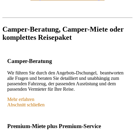
Camper-Beratung, Camper-Miete oder
komplettes Reisepaket
Camper-Beratung
Wir führen Sie durch den Angebots-Dschungel, beantworten
alle Fragen und beraten Sie detailliert und unabhängig zum
passenden Fahrzeug, der passenden Ausrüstung und dem
passenden Vermieter für Ihre Reise.
Mehr erfahren
Per Telefon, Chat oder E-Mail besprechen wir ganz in Ruhe
Abschnitt schließen
und detailliert Ihre Reisewünsche (Saison, Fahrstrecken,
Komfort etc.), Ihre Prioritäten beim Mietwagen (Alter,
Komfort, Versicherung, Schaltung, Ausrüstung, Zeltgrößen
Premium-Miete plus Premium-Service
etc.) und das verfügbare Budget.