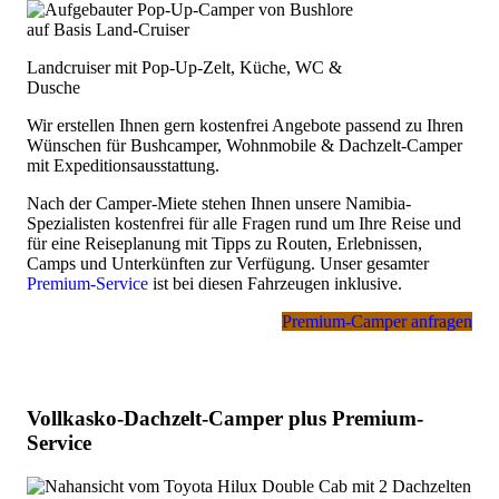
So können wir Ihnen die passenden Anbieter für Ihren Urlaub
empfehlen und – auf Wunsch – gern auch ein Angebot
machen.
Landcruiser mit Pop-Up-Zelt, Küche, WC &
Die Mietwagenberatung wird meist direkt durch unsere
Dusche
deutsche Partnerin vor Ort in Namibia übernommen, per
Whatsapp-Telefonat, E-Mail oder Chat.
Wir erstellen Ihnen gern kostenfrei Angebote passend zu Ihren
Wünschen für Bushcamper, Wohnmobile & Dachzelt-Camper
Gebühr:
mit Expeditionsausstattung.
30 Euro – wird angerechnet, falls Sie später einen Mietwagen
über uns buchen
oder
kostenfrei im Rahmen unseres
Nach der Camper-Miete stehen Ihnen unsere Namibia-
Selbstbucher-Service
.
Spezialisten kostenfrei für alle Fragen rund um Ihre Reise und
für eine Reiseplanung mit Tipps zu Routen, Erlebnissen,
Camps und Unterkünften zur Verfügung. Unser gesamter
Premium-Service
ist bei diesen Fahrzeugen inklusive.
Premium-Camper anfragen
Vollkasko-Dachzelt-Camper plus Premium-
Service