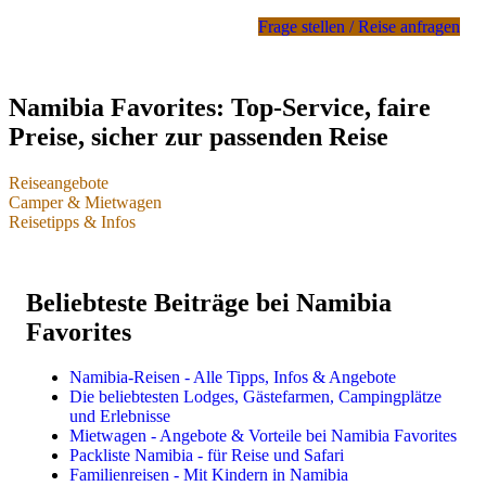
Frage stellen / Reise anfragen
Namibia Favorites: Top-Service, faire
Preise, sicher zur passenden Reise
Reiseangebote
Camper & Mietwagen
Namibia-Reisen & einzelne Leistungen
Reisetipps & Infos
Camper & Mietwagen
Reisetipps & Infos
Individualreisen
Camper & Mietwagen Übersicht
Beliebteste Beiträge bei Namibia
Dachzelt-Camper
Buchungssituation 2025 & 2026
Selbstfahrerreisen im Mietwagen oder Camper
Favorites
Bushcamper & Wohnmobile
Packliste für Safari & Reise
Privat geführte Reisen
Mietwagen für Lodgereisen
Beste Reisezeit für Namibia
Highlights, Sehenswürdigkeiten, Reiseregionen
Namibia-Reisen - Alle Tipps, Infos & Angebote
Preise & Kosten in Namibia
Die beliebtesten Lodges, Gästefarmen, Campingplätze
Landkarten & Reiseführer
Kleingruppen- & Gruppenreisen
und Erlebnisse
Impfungen, Malariaprophylaxe, Sicherheit
Mietwagen - Angebote & Vorteile bei Namibia Favorites
Reiserouten
Kleingruppenreisen im Safaribus
Packliste Namibia - für Reise und Safari
Flüge
Geführte Selbstfahrerreisen
Familienreisen - Mit Kindern in Namibia