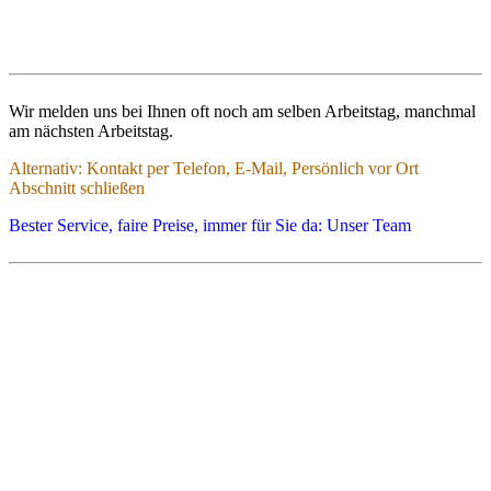
Wir melden uns bei Ihnen oft noch am selben Arbeitstag, manchmal
am nächsten Arbeitstag.
Alternativ: Kontakt per Telefon, E-Mail, Persönlich vor Ort
Abschnitt schließen
Alternative Kontaktmöglichkeiten – Telefon, E-Mail, Persönlich
vor Ort
Bester Service, faire Preise, immer für Sie da: Unser Team
D: +49 1573 48 16 107
CH: +41 76 242 32 63
Whatsapp: +41762423263
info@namibiafavorites.de
Nach Vereinbarung treffen wir Sie gern auch persönlich in
München, Villingen, Zürich, Berlin, Dresden, Leipzig, Zell am See,
Windhoek und Swakopmund.