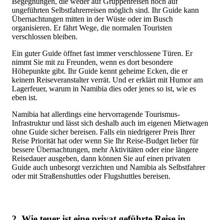
Begegnungen, die weder auf Gruppenreisen noch auf
ungeführten Selbstfahrerreisen möglich sind. Ihr Guide kann
Übernachtungen mitten in der Wüste oder im Busch
organisieren. Er fährt Wege, die normalen Touristen
verschlossen bleiben.
Ein guter Guide öffnet fast immer verschlossene Türen. Er
nimmt Sie mit zu Freunden, wenn es dort besondere
Höhepunkte gibt. Ihr Guide kennt geheime Ecken, die er
keinem Reiseveranstalter verrät. Und er erklärt mit Humor am
Lagerfeuer, warum in Namibia dies oder jenes so ist, wie es
eben ist.
Namibia hat allerdings eine hervorragende Tourismus-
Infrastruktur und lässt sich deshalb auch im eigenen Mietwagen
ohne Guide sicher bereisen. Falls ein niedrigerer Preis Ihrer
Reise Priorität hat oder wenn Sie Ihr Reise-Budget lieber für
bessere Übernachtungen, mehr Aktivitäten oder eine längere
Reisedauer ausgeben, dann können Sie auf einen privaten
Guide auch unbesorgt verzichten und Namibia als Selbstfahrer
oder mit Straßenshuttles oder Flugshuttles bereisen.
2. Wie teuer ist eine privat geführte Reise in