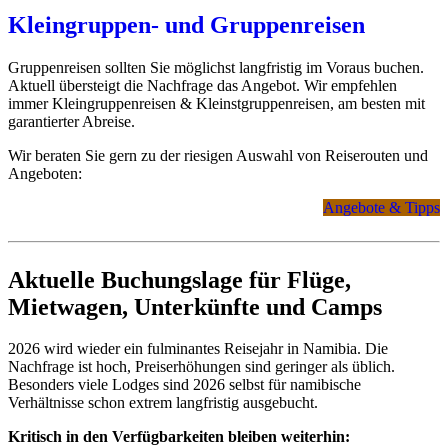
Offizielle Hinweise finden Sie bei
Auswärtiges Amt -
Kleingruppen- und Gruppenreisen
Reisehinweise Namibia
.
Gruppenreisen sollten Sie möglichst langfristig im Voraus buchen.
Aktuell übersteigt die Nachfrage das Angebot. Wir empfehlen
immer Kleingruppenreisen & Kleinstgruppenreisen, am besten mit
Einfache Einreise
garantierter Abreise.
In Namibia
wird EU-Bürgern unkompliziert online
Wir beraten Sie gern zu der riesigen Auswahl von Reiserouten und
vorab oder bei Einreise ein Visa on Arrival ausgestellt.
Angeboten:
Wir empfehlen und erklären unseren Kunden die Online-
Variante.
Angebote & Tipps
Offizielle Infos finden Sie unter:
Namibia - Visa on
Arrival - Infos und Antrag
.
Für Südafrika und Botswana
genügt für Bürger aus
Deutschland, Schweiz, Österreich und fast der gesamten
Aktuelle Buchungslage für Flüge,
EU ein Reisepass mit 2 freien Seiten pro Land, noch 6
Mietwagen, Unterkünfte und Camps
Monate gültig nach Reise-Ende.
Für Simbabwe und Sambia
(z.B. für die Victoria-
Fälle) wird unkompliziert online vorab oder bei Einreise
2026 wird wieder ein fulminantes Reisejahr in Namibia. Die
ein Visa on Arrival ausgestellt. ( 2026 wird die Online-
Nachfrage ist hoch, Preiserhöhungen sind geringer als üblich.
Ausstellung eventuell Pflicht.)
Besonders viele Lodges sind 2026 selbst für namibische
Verhältnisse schon extrem langfristig ausgebucht.
Achtung:
In Namibia und im südlichen Afrika
benötigen Sie
zusätzliche Dokumente für Reisen mit Kindern
.
Kritisch in den Verfügbarkeiten bleiben weiterhin: