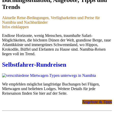
Trends
Aktuelle Reise-Bedingungen, Verfügbarkeiten und Preise für
Namibia und Nachbarländer
Infos einklappen
Aktuelle Reise-Bedingungen,
Endlose Horizonte, wenig Menschen, traumhafte Safari-
Verfügbarkeiten und Preise
Möglichkeiten, die höchsten Dünen der Welt, grandiose Berge, raue
- für Namibia und Nachbarländer
Atlantikküste und immergrünes Schwemmland, wo Hippos,
Krokodile, Büffel und Elefanten zu Hause sind. Namibia-Reisen
liegen voll im Trend.
Stand 04.01.2026
Selbstfahrer-Rundreisen
Sicherheit und Einreise
Hohe Sicherheit, keine Reisewarnungen
Wir empfehlen möglichst langfristige Buchungen bei Flügen,
Namibia und Botswana sind auch 2026 wieder als Reiseländer
Mietwagen und beliebten Lodges. Weitere Details für jede
mit europäischem Sicherheits-Niveau klassifiziert.
Reisesaison finden Sie hier auf der Seite.
(
A3M Risikokarte - Weltweite Reisesicherheit 2026
)
Angebote & Tipps
Es bestehen aktuell keine Reisewarnungen.
Detaillierte Tipps und Infos finden Sie hier:
Sicher und gesund
durch Namibia - Gefahren vermeiden, sicher reisen
.