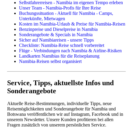
3 Wochen Namibia:
ab ca. 5000 Euro in schönen
Mietwagen
Flugsafaris
Selbstfahrerreisen - Namibia im eigenen Tempo erleben
Lodges und Gästefarmen, ab ca. 4000 Euro in einfachen
Lodges, Gästefarmen, Hotels
Unser Team - Namibia-Profis für Ihre Reise
festen Unterkünften, ab ca. 3000 Euro für
Camping & Campingplätze
Buchungssituation - Aktuell für Namibia - Camps,
Campingreisen
Unterkünfte, Mietwagen
3 Wochen Namibia und Botswana:
ab ca. 5500 Euro
Reisethemen
Kosten im Namibia-Urlaub & Preise für Namibia-Reisen
in schönen Lodges und Gästefarmen, ab ca. 4500 Euro
Benzinpreise und Dieselpreise in Namibia
in einfachen festen Unterkünften, ab ca. 3500 Euro für
Familienreisen
Sonderangebote & Specials in Namibia
Campingreisen
Camping in Namibia
Sicher auf Namibiareisen - unsere Tipps
Fotoreisen & Fotosafari
Checkliste: Namibia-Reise schnell vorbereitet
Nach oben sind die Preise selbstverständlich offen,
z.B. bei
Flüge - Verbindungen nach Namibia & Airline-Risiken
Auswahl luxuriöser und exklusiver Lodges, exklusiver
Landkarten Namibias für die Reiseplanung
Erlebnisse wie Ballonfahrten und ausgedehnter Panoramaflüge,
Namibia-Reisen selbst organisiert
privat geführter Safariausfahrten etc.
Einzelne Leistungen
Leicht günstiger
verreisen Sie bei unseren fixfertig
Flüge
vorgeplanten Komplettpaketen "
Preisgünstige Namibiareisen -
Camper & Mietwagen
Service, Tipps, aktuellste Infos und
fixfertig vorgeplant
" .
Lodges, Camps, Gästefarmen, Hotels
Sonderangebote
Oder Sie buchen über uns lediglich einen Mietwagen oder
Camper. Wir unterstützen dann kostenfrei mit aktuellen Tipps
Aktuelle Reise-Bestimmungen, individuelle Tipps, neue
rund um Highlights, Routen, Erlebnisse und Unterkünfte, die
Reisemöglichkeiten und Sonderangebote für Namibia und
Sie später selbst buchen können.
Botswana veröffentlichen wir auf Instagram, Facebook und in
unserem Newsletter. Unsere Kunden profitieren bei allen
Details zu allen Preisen
erfahren Sie in unserem Artikel
Fragen zusätzlich von unserem persönlichen Service.
"
Preise und Kosten in Namibia
".