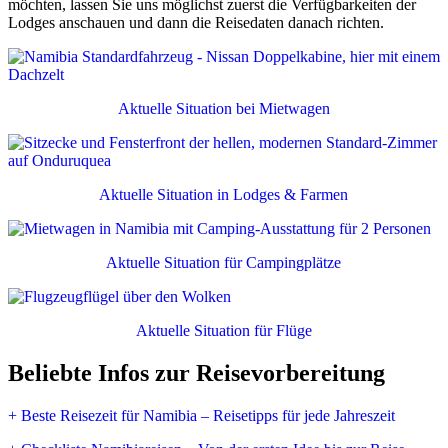
möchten, lassen Sie uns möglichst zuerst die Verfügbarkeiten der
vor der Reise mit Ihrem Hausarzt oder einem Tropenmediziner,
Lodges anschauen und dann die Reisedaten danach richten.
da einige Impfungen diesen Vorlauf benötigen.
Weitere Infos finden Sie unter:
Namibia & Botswana -
Impfungen, Malariaprophylaxe, weitere Gesundheitsrisiken
Aktuelle Situation bei Mietwagen
Aktualisierung kurz vor der Reise und Nachbarländer
Über die tagesaktuellen Regelungen und zu den
Aktuelle Situation in Lodges & Farmen
Nachbarländern senden wir unseren Kunden gerne alle
aktuellen Infos und Formulare.
(Unsere letzten persönlichen Erfahrungen bei eigenen
Grenzübertritten nach Namibia, Botswana, Simbabwe und
Aktuelle Situation für Campingplätze
Sambia waren im November und Dezember 2025.)
Aktuelle Situation für Flüge
Flüge - Verfügbarkeiten und Preise
Beliebte Infos zur Reisevorbereitung
Flugverfügbarkeiten und Flugpreise schwanken teils
extrem von Tag zu Tag.
+ Beste Reisezeit für Namibia – Reisetipps für jede Jahreszeit
Speziell für Ostern, Sommerferien, Herbstferien, Weihnachten,