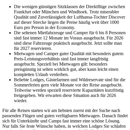
Die wenigen günstigen Sitzklassen der Direktflüge zwischen
Frankfurt oder München und Windhoek. Trotz miserabler
Keine Pflichtimpfungen, optionale Impfempfehlungen, je
Qualität und Zuverlässigkeit der Lufthansa-Tochter Discover
nach Reiseregion Malariaprophylaxe
auf dieser Strecke liegen die Preise häufig weit über 1000
Euro pro Person in der Economy.
Es bestehen keine Pflichtimpfungen für Namibia, Botswana
Die seltenen Mietfahrzeuge und Camper für 6 bis 8 Personen
und Simbabwe.
sind fast immer 12 Monate im Voraus ausgebucht. Für 2026
Lediglich bei Einreise aus einem Gelbfieberland würde eine
sind diese Fahrzeuge praktisch ausgebucht. Jetzt sollte man
bestehende Gelbfieberimpfung kontrolliert.
für 2027 reservieren.
Mietwagen und Camper guter Qualität mit besonders gutem
Malariarisiken bestehen abhängig von der Reiseregion:
Preis-Leistungsverhältnis sind fast immer langfristig
ausgebucht. Speziell bei Mietwagen gilt: besonders
Viele Highlights Namibias sind malariafrei, z.B.
preisgünstig ist selten wirklich gut, aber kann leicht einen
Kalahari, Fish River Canyon, Geisterstadt Kolmanskop
kompletten Urlaub verderben.
und Lüderitz, Sossusvlei und Namib-Wüste, Namib-
Beliebte Lodges, Gästefarmen und Wildreservate sind für die
Naukluftberge, Erongo, Spitzkoppe, Damaraland,
Sommerferien gern viele Monate vor der Reise ausgebucht.
Kaokoveld.
Teilweise werden speziell reservierte Kapazitäten kurzfristig
Lediglich die Regionen ab Etosha nördlich und
freigegeben. Wir erwarten diese Situation auch für 2026
nordöstlich, also auch die Sambesi-Region (ehemals
wieder.
Caprivistreifen bis Victoria Falls) und der hohe Norden
an den Flüssen z.B. mit den Epupa-Fällen gelten als
Für alle Reisen starten wir am liebsten zuerst mit der Suche nach
Malariagebiete, ebenso wie große Teile Botswanas.
passenden Flügen und guten verfügbaren Mietwagen. Danach findet
sich für Unterkünfte und Camps fast immer eine schöne Lösung.
Ob Reise-Impfungen oder Malaria-Prophylaxe empfohlen
Nur falls Sie feste Wünsche haben, in welchen Lodges Sie schlafen
werden, besprechen Sie bitte idealerweise mehr als 6 Monate