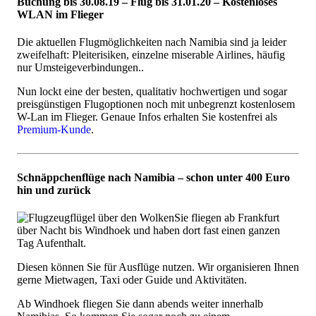
Buchung bis 30.08.19 – Flug bis 31.01.20 – Kostenloses
WLAN im Flieger
Die aktuellen Flugmöglichkeiten nach Namibia sind ja leider
zweifelhaft: Pleiterisiken, einzelne miserable Airlines, häufig
nur Umsteigeverbindungen..
Nun lockt eine der besten, qualitativ hochwertigen und sogar
preisgünstigen Flugoptionen noch mit unbegrenzt kostenlosem
W-Lan im Flieger. Genaue Infos erhalten Sie kostenfrei als
Premium-Kunde
.
Schnäppchenflüge nach Namibia – schon unter 400 Euro
hin und zurück
Sie fliegen ab Frankfurt
über Nacht bis Windhoek und haben dort fast einen ganzen
Tag Aufenthalt.
Diesen können Sie für Ausflüge nutzen. Wir organisieren Ihnen
gerne Mietwagen, Taxi oder Guide und Aktivitäten.
Ab Windhoek fliegen Sie dann abends weiter innerhalb