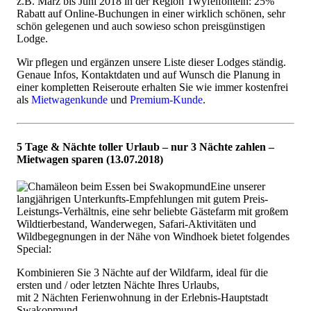
z.B. März bis Juni 2018 in der Region Twyfelfontein: 25%
Rabatt auf Online-Buchungen in einer wirklich schönen, sehr
schön gelegenen und auch sowieso schon preisgünstigen
Lodge.
Wir pflegen und ergänzen unsere Liste dieser Lodges ständig.
Genaue Infos, Kontaktdaten und auf Wunsch die Planung in
einer kompletten Reiseroute erhalten Sie wie immer kostenfrei
als
Mietwagenkunde
und
Premium-Kunde
.
5 Tage & Nächte toller Urlaub – nur 3 Nächte zahlen –
Mietwagen sparen (13.07.2018)
Eine unserer
langjährigen Unterkunfts-Empfehlungen mit gutem Preis-
Leistungs-Verhältnis, eine sehr beliebte Gästefarm mit großem
Wildtierbestand, Wanderwegen, Safari-Aktivitäten und
Wildbegegnungen in der Nähe von Windhoek bietet folgendes
Special:
Kombinieren Sie 3 Nächte auf der Wildfarm, ideal für die
ersten und / oder letzten Nächte Ihres Urlaubs,
mit 2 Nächten Ferienwohnung in der Erlebnis-Hauptstadt
Swakopmund.