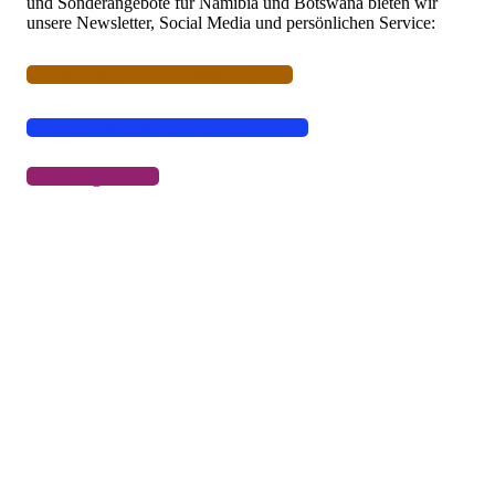
und Sonderangebote für Namibia und Botswana bieten wir
unsere Newsletter, Social Media und persönlichen Service:
Service und Newsletter
Facebook
Like oder Abonnieren
Instagram