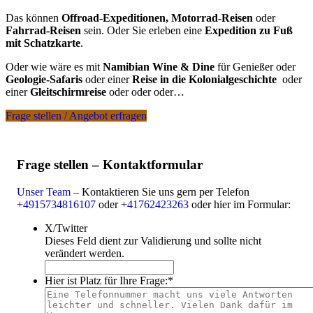
Das können
Offroad-Expeditionen, Motorrad-Reisen
oder
Fahrrad-Reisen
sein. Oder Sie erleben eine
Expedition zu Fuß
mit Schatzkarte
.
Oder wie wäre es mit
Namibian Wine & Dine
für Genießer oder
Geologie-Safaris
oder einer
Reise in die Kolonialgeschichte
oder
einer
Gleitschirmreise
oder oder oder…
Frage stellen / Angebot erfragen
Frage stellen – Kontaktformular
Unser Team
– Kontaktieren Sie uns gern per Telefon
+4915734816107
oder
+41762423263
oder hier im Formular:
X/Twitter
Dieses Feld dient zur Validierung und sollte nicht
verändert werden.
Hier ist Platz für Ihre Frage:
*