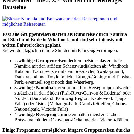
Reiserouten – für 2, 3, 4 Wochen oder Mehrtages-
Bausteine
Fast alle Gruppenreisen starten als Rundreise durch Namibia
mit Start und Ende in Windhoek und sind sehr intensiv mit
weiten Fahrstrecken geplant.
Sie werden täglich mehrere Stunden im Fahrzeug verbringen.
2-wöchige Gruppenreisen
decken meistens das zentrale
Namibia mit den größten Sehenswürdigkeiten ab: Windhoek,
Kalahari, Namibwüste mit dem Sossusvlei, Swakopmund,
Damaraland und Twyfelfontein, Erongo-Gebirge und Etosha-
Park, eventuell sogar noch den Waterberg.
3-wöchige Namibiareisen
führen Ihre Reisegruppe entweder
zusätzlich in den Süden (Fish-River-Canyon & Lüderitz) oder
Norden (Danaraland, Palmwag-Region, Kaokoveld, Epupa-
Falls) oder Osten (Mahangu-Park, Caprivi-Streifen, Chobe-
Nationalpark, Victoria Falls)
4-wöchige Reiseprogramme
enthalten meist zusätzlich
Botswana mit dem Okavango-Delta und den Victoria-Fällen.
Einige Programme ermöglichen längere Gruppenreisen durchs