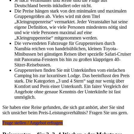
Je nach Veranstalter und Reise sind die Flüge aus
Deutschland bereits inkludiert oder nicht.
Die Preise hängen stark von den minimalen und maximalen
Gruppengrößen ab. Vieles wird mit dem Titel
„Kleingruppenreise“ vermarktet. Jeder Veranstalter hat seine
eigene Definition, wie viele Personen mindestens nötig sind
und wie viele Personen maximal auf eine
„Kleingruppenreise“ mitgenommen werden.
Die verwendeten Fahrzeuge für Gruppenreisen durch
Namibia reichen von handelsüblichen, kleinen Toyota-
Minibussen bei günstigen Reisen über spezielle Safari-Cruiser
mit Panorama-Fenstern bis hin zu großen klapprigen 40-
Sitzer-Reisebussen.
Gruppenreisen finden Sie mit Unterkünften vom einfachen
Camping bis zur luxuriösen Lodge. Das beeinflusst den Preis
stark. Die Kategorien „3 und 4 Stern“ sagt nur wenig über
Komfort und Preis einer Unterkunft. Ein fairer Vergleich der
Angebote ohne genaue Kenntnis der Unterkünfte ist fast
unmöglich.
Sie haben eine Reise gefunden, die sich gut anhört, aber Sie sind
sich unsicher beim Preis-Leistungsverhältnis? Fragen Sie uns gern.
Frage stellen / Angebot erfragen