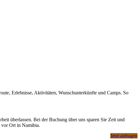
elt rund um das Sossusvlei, die historische Hafenstadt Swakopmund
r ganz eigenen Tier- und Pflanzenwelt.
eroute, Erlebnisse, Aktivitäten, Wunschunterkünfte und Camps. So
, Unterkünften & Aktivitäten.
rbeit überlassen. Bei der Buchung über uns sparen Sie Zeit und
 vor Ort in Namibia.
Jetzt anfragen