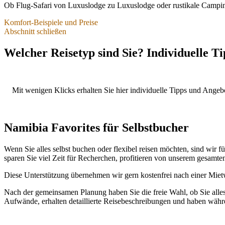
Ob Flug-Safari von Luxuslodge zu Luxuslodge oder rustikale Camping
Komfort-Beispiele und Preise
Abschnitt schließen
Grobe Preis-Orientierungen für eine komplette Reis
Welcher Reisetyp sind Sie? Individuelle Ti
Inkludiert:
© 2019 Google Maps
internationale Flüge,
Mietwagen,
… decken üblicherweise das zentrale Namibia mit den bekanntesten H
Mit wenigen Klicks erhalten Sie hier individuelle Tipps und Angeb
beliebte Safaris und weitere Aktivitäten
mit den zahlreichen Aktivitäten, das kulturell und historisch bedeut
Unterkünfte mit Halbpension oder Campingplätze mit Selbst
Verschiedene Routen-Vorschläge
Nicht inkludiert:
Namibia Favorites für Selbstbucher
3-wöchige Namibiareisen…
Nationalparkeintritte (50 – 100 € während der Reisedauer),
Benzin (200 -300 €),
Wenn Sie alles selbst buchen oder flexibel reisen möchten, sind wir 
private Ausgaben für Getränke, zusätzliche Mahlzeiten, Souve
sparen Sie viel Zeit für Recherchen, profitieren von unserem gesamte
Tagesaktuelle Preise
sind abhängig von Wechselkurs, Reisesaison
Diese Unterstützung übernehmen wir gern kostenfrei nach einer Mie
Gern erstellen wir Ihnen ein individuelles Angebot.
Nach der gemeinsamen Planung haben Sie die freie Wahl, ob Sie alles 
Aufwände, erhalten detaillierte Reisebeschreibungen und haben währ
Exklusiver Luxus – Flugsafaris, Exklusive Safari-Lo