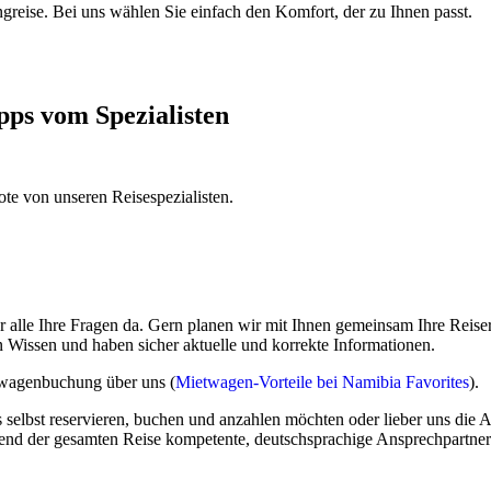
reise. Bei uns wählen Sie einfach den Komfort, der zu Ihnen passt.
e:
pps vom Spezialisten
ighlights ab: die roten Dünen der Kalahari, die höchsten Dünen der W
ote von unseren Reisespezialisten.
same Damaraland, den Etoscha-Nationalpark und den Waterberg mit seine
versorgung, je nach Komfort-Kategorie.
für alle Ihre Fragen da. Gern planen wir mit Ihnen gemeinsam Ihre Reis
nirs und zusätzliche Aktivitäten vor Ort
n Wissen und haben sicher aktuelle und korrekte Informationen.
, Abflugort, ausgewählten Mietwagen, Anzahl Personen pro Mietwagen
twagenbuchung über uns (
Mietwagen-Vorteile bei Namibia Favorites
).
selbst reservieren, buchen und anzahlen möchten oder lieber uns die A
end der gesamten Reise kompetente, deutschsprachige Ansprechpartner
dges, Private Camps, Private Guides