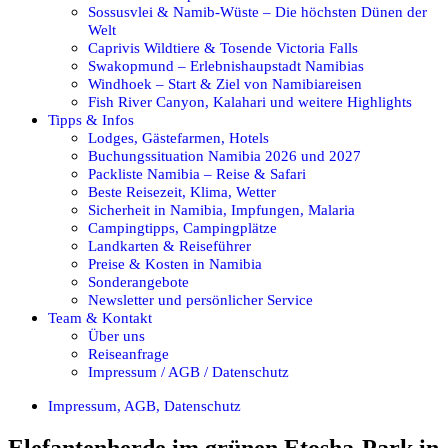
Sossusvlei & Namib-Wüste – Die höchsten Dünen der
Welt
Caprivis Wildtiere & Tosende Victoria Falls
Swakopmund – Erlebnishaupstadt Namibias
Windhoek – Start & Ziel von Namibiareisen
Fish River Canyon, Kalahari und weitere Highlights
Tipps & Infos
Lodges, Gästefarmen, Hotels
Buchungssituation Namibia 2026 und 2027
Packliste Namibia – Reise & Safari
Beste Reisezeit, Klima, Wetter
Sicherheit in Namibia, Impfungen, Malaria
Campingtipps, Campingplätze
Landkarten & Reiseführer
Preise & Kosten in Namibia
Sonderangebote
Newsletter und persönlicher Service
Team & Kontakt
Über uns
Reiseanfrage
Impressum / AGB / Datenschutz
Impressum, AGB, Datenschutz
Elefantenherde im grünen Etosha-Park in