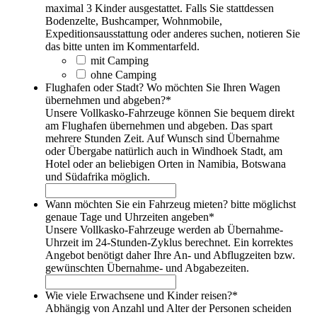
Bei Mietwagen-Buchung inklusive:
Premium-Vorteile vom
maximal 3 Kinder ausgestattet. Falls Sie stattdessen
bei hochwertigen Namibia-Reisen, wo der
wir unsere Leidenschaft. 🙂
Namibia-Spezialisten
Bodenzelte, Bushcamper, Wohnmobile,
Versicherungsbetrag keinen relevanten
(Whatsapp-Screenshot)
Expeditionsausstattung oder anderes suchen, notieren Sie
Preisunterschied macht.
das bitte unten im Kommentarfeld.
Wir empfehlen die namibische Premiumversicherung
mit Camping
inklusive Glas und Reifen, wenn Sie
Familiencamper, Bushcamper, Wohnmobile
Wha
meist aufmerksam und vorsichtig fahren, aber sich
ohne Camping
mit dem Straßenverkehr auf der linken Seite und
Flughafen oder Stadt? Wo möchten Sie Ihren Wagen
Weitere Fahrzeuge oder Ausstattungen sind aktuell nur mit den
dem großen Auto etwas unwohl fühlen
übernehmen und abgeben?
*
namibischen Versicherungsvarianten Basis- oder Premium-
wenn Sie das geringe Restrisiko eines
Unsere Vollkasko-Fahrzeuge können Sie bequem direkt
Versicherung möglich:
ungedeckten Unfalls eingehen können, ohne sich
am Flughafen übernehmen und abgeben. Das spart
damit den Urlaub zu verderben.
mehrere Stunden Zeit. Auf Wunsch sind Übernahme
wenn die Tages-Verfügbarkeiten zu Ihren
oder Übergabe natürlich auch in Windhoek Stadt, am
Reisedaten einen sehr hohen Preisunterschied
Hotel oder an beliebigen Orten in Namibia, Botswana
zwischen namibischer Vollversicherung und echter
und Südafrika möglich.
europäischer Vollkasko bedeuten.
falls keine Vollkasko-Option verfügbar ist
Wann möchten Sie ein Fahrzeug mieten? bitte möglichst
aufgrund spezieller gewünschter Fahrzeugtypen
genaue Tage und Uhrzeiten angeben
*
oder Ausrüstung.
Unsere Vollkasko-Fahrzeuge werden ab Übernahme-
Wir empfehlen die günstige namibische
Uhrzeit im 24-Stunden-Zyklus berechnet. Ein korrektes
Basisversicherung, wenn Sie
Angebot benötigt daher Ihre An- und Abflugzeiten bzw.
über eine Mietwagenversicherung zum Beispiel
gewünschten Übernahme- und Abgabezeiten.
durch Ihre Kreditkarte verfügen
Achtung: Häufig sind Camper und teilweise
Wie viele Erwachsene und Kinder reisen?
*
Allradfahrzeuge ausgeschlossen!
Abhängig von Anzahl und Alter der Personen scheiden
wenn Sie immer sehr vorsichtig fahren, Sand und