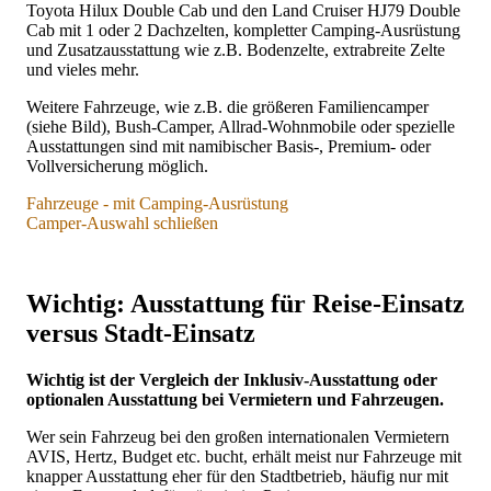
Vollkasko. Unterschiede erklären wir im Abschnitt
Toyota Hilux Double Cab und den Land Cruiser HJ79 Double
Versicherungsoptionen & Gebühren
.
Cab mit 1 oder 2 Dachzelten, kompletter Camping-Ausrüstung
und Zusatzausstattung wie z.B. Bodenzelte, extrabreite Zelte
Alle Preisorientierungen
sind unverbindlich und gelten für
und vieles mehr.
2026, Stand Januar 2026 bei einem Wechselkurs von 1:20
EUR zu NAD. Tagespreise auf Anfrage.
Weitere Fahrzeuge, wie z.B. die größeren Familiencamper
(siehe Bild), Bush-Camper, Allrad-Wohnmobile oder spezielle
Ausstattungen sind mit namibischer Basis-, Premium- oder
Vollversicherung möglich.
Toyota Fortuner oder Ford Everest – große SUV
Fahrzeuge - mit Camping-Ausrüstung
Alle Versicherungsoptionen möglich:
Wir bieten alle
Camper-Auswahl schließen
Optionen, von der preisgünstigsten namibischen
Basisversicherung, über die namibischen Premium/Exclusive-
Vollversicherung bis hin zur umfangreichsten europäischen
Wichtig: Ausstattung für Reise-Einsatz
Vollkasko inklusive Personenhaftpflicht. Unterschiede erklären
wir im Abschnitt
Versicherungsoptionen & Gebühren
.
versus Stadt-Einsatz
Alle Preisorientierungen
sind unverbindlich und gelten für
2026, Stand Januar 2026 bei einem Wechselkurs von 1:20
Wichtig ist der Vergleich der Inklusiv-Ausstattung oder
EUR zu NAD. Tagespreise auf Anfrage.
optionalen Ausstattung bei Vermietern und Fahrzeugen.
Wer sein Fahrzeug bei den großen internationalen Vermietern
Komfortable,
AVIS, Hertz, Budget etc. bucht, erhält meist nur Fahrzeuge mit
große, robuste Allrad-Fahrzeuge, komplett staubdicht dank
Toyota Hilux Double Cab mit Dachzelten und / oder
knapper Ausstattung eher für den Stadtbetrieb, häufig nur mit
ihrer SUV-Bauform.
Bodenzelten