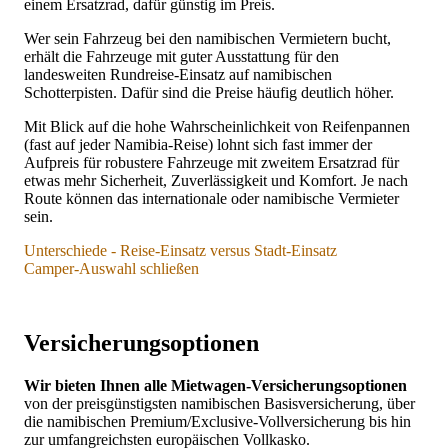
einem Ersatzrad, dafür günstig im Preis.
Ideal für gehobene Lodge-Reisen auf fast allen touristischen
Wer sein Fahrzeug bei den namibischen Vermietern bucht,
Routen. Bequeme Größe für 4 Personen mit mittlerem Gepäck
erhält die Fahrzeuge mit guter Ausstattung für den
ohne große Hartschalenkoffer.
landesweiten Rundreise-Einsatz auf namibischen
Schotterpisten. Dafür sind die Preise häufig deutlich höher.
Preise
je nach Saison, Reisedauer, Vermieter, Storno-Optionen,
Mit Blick auf die hohe Wahrscheinlichkeit von Reifenpannen
Ausstattung und Verfügbarkeit:
(fast auf jeder Namibia-Reise) lohnt sich fast immer der
Aufpreis für robustere Fahrzeuge mit zweitem Ersatzrad für
inklusive Vollkasko und Personenhaftpflicht
etwas mehr Sicherheit, Zuverlässigkeit und Komfort. Je nach
Sonderangebote teils ab etwa 85 € pro Tag, sonst je nach
Route können das internationale oder namibische Vermieter
Saison 100 bis 125 € pro Tag für üblich ausgestattete
sein.
Fahrzeuge, 140 bis 190 € pro Tag mit
Spezialausstattungen
Der Toyota
Unterschiede - Reise-Einsatz versus Stadt-Einsatz
mit namibischer Premium-Versicherung
etwa 110 –
Meist gelten folgende Unterschiede:
Hilux ist unangefochten das Lieblingsfahrzeug vieler Namibier.
Camper-Auswahl schließen
150 € pro Tag
Er ist robust, komfortabel, preisgünstig im Unterhalt und
mit namibischer Basis-Versicherung
etwa 80 – 120 €
bewältigt alle touristischen Strecken. Ersatzteile sind gut
pro Tag
verfügbar.
Europcar, AVIS, Hertz, Budget etc.
Versicherungsoptionen
Verfügbarkeit und dynamische Tagespreise senden wir Ihnen
(meist gebucht über Internetplattformen und große
Für unsere Vollkasko-Camper
wird der Toyota Hilux je
gern auf Anfrage. Nennen Sie uns hier auch Ihre Prioritäten
Reiseanbieter)
nach Wunsch mit 1 oder 2 Dachzelten und zusätzlichen
Wir bieten Ihnen alle Mietwagen-Versicherungsoptionen
und Zusatzwünsche
. Fragen zum passenden Fahrzeugtyp,
Bodenzelten ausgestattet. Bei den Dachzelten können Sie
von der preisgünstigsten namibischen Basisversicherung, über
Ausstattung und Versicherung je nach Reisetyp, Route,
zwischen mehreren Breiten wählen: standardmäßig 1,40m breit
Übernahme und Abgabe direkt am Flughafenschalter
die namibischen Premium/Exclusive-Vollversicherung bis hin
Reisedauer und Saison beantworten wir gern:
für 2 Erwachsene oder 1,60m breit z.B. für Eltern mit einem
Straßenbereifung
zur umfangreichsten europäischen Vollkasko.
kleineren Kind. (breite Zelte bitte vorbestellen)
meist nur ein Ersatzreifen an Bord