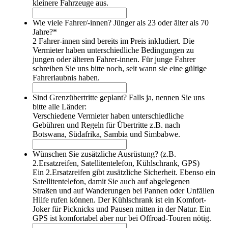
kleinere Fahrzeuge aus.
Schotter einschätzen können und das Risiko einer
Selbstbeteiligung akzeptieren ohne sich damit den
Wie viele Fahrer/-innen? Jünger als 23 oder älter als 70
Urlaub zu verderben
Jahre?
*
wenn Sie einen Wagen für eine lange Zeitdauer
2 Fahrer-innen sind bereits im Preis inkludiert. Die
mieten
Vermieter haben unterschiedliche Bedingungen zu
wenn Sie mit so kleinem Budget reisen, dass nur
jungen oder älteren Fahrer-innen. Für junge Fahrer
eine Basisversicherung die Miete eines
schreiben Sie uns bitte noch, seit wann sie eine gültige
namibiatauglichen, robusten und damit sicheren
Fahrerlaubnis haben.
Fahrzeugs erlaubt.
Sind Grenzübertritte geplant? Falls ja, nennen Sie uns
Anfrageformular
bitte alle Länder:
Verschiedene Vermieter haben unterschiedliche
Bei Mietwagen-Buchung inklusive:
Premium-Vorteile vom
Gebühren und Regeln für Übertritte z.B. nach
Namibia-Spezialisten
Botswana, Südafrika, Sambia und Simbabwe.
Wünschen Sie zusätzliche Ausrüstung? (z.B.
Familien-Camper in Namibia, bis zu 8 Personen, bis zu 6
2.Ersatzreifen, Satellitentelefon, Kühlschrank, GPS)
Personen bei Camping
Ein 2.Ersatzreifen gibt zusätzliche Sicherheit. Ebenso ein
Satellitentelefon, damit Sie auch auf abgelegenen
Straßen und auf Wanderungen bei Pannen oder Unfällen
Hilfe rufen können. Der Kühlschrank ist ein Komfort-
Joker für Picknicks und Pausen mitten in der Natur. Ein
GPS ist komfortabel aber nur bei Offroad-Touren nötig.