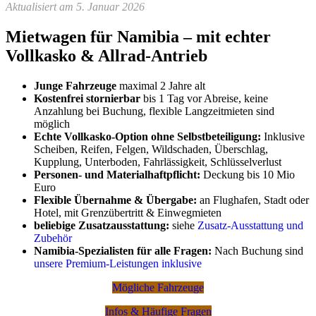
Aktualisiert am 5. Januar 2026
Mietwagen für Namibia – mit echter
Vollkasko & Allrad-Antrieb
Junge Fahrzeuge
maximal 2 Jahre alt
Kostenfrei stornierbar
bis 1 Tag vor Abreise, keine
Anzahlung bei Buchung, flexible Langzeitmieten sind
möglich
Echte Vollkasko-Option ohne Selbstbeteiligung:
Inklusive
Scheiben, Reifen, Felgen, Wildschaden, Überschlag,
Kupplung, Unterboden, Fahrlässigkeit, Schlüsselverlust
Personen- und Materialhaftpflicht:
Deckung bis 10 Mio
Euro
Flexible Übernahme & Übergabe:
an Flughafen, Stadt oder
Hotel, mit Grenzübertritt & Einwegmieten
beliebige Zusatzausstattung:
siehe
Zusatz-Ausstattung und
Zubehör
Namibia-Spezialisten für alle Fragen:
Nach Buchung sind
unsere Premium-Leistungen inklusive
Mögliche Fahrzeuge
Infos & Häufige Fragen