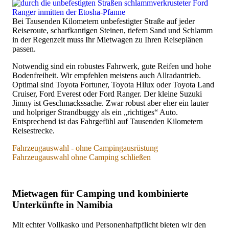
Bei Tausenden Kilometern unbefestigter Straße auf jeder
Reiseroute, scharfkantigen Steinen, tiefem Sand und Schlamm
in der Regenzeit muss Ihr Mietwagen zu Ihren Reiseplänen
passen.
Notwendig sind ein robustes Fahrwerk, gute Reifen und hohe
Bodenfreiheit. Wir empfehlen meistens auch Allradantrieb.
Optimal sind Toyota Fortuner, Toyota Hilux oder Toyota Land
Cruiser, Ford Everest oder Ford Ranger. Der kleine Suzuki
Jimny ist Geschmackssache. Zwar robust aber eher ein lauter
und holpriger Strandbuggy als ein „richtiges“ Auto.
Entsprechend ist das Fahrgefühl auf Tausenden Kilometern
Reisestrecke.
Fahrzeugauswahl - ohne Campingausrüstung
Fahrzeugauswahl ohne Camping schließen
Fahrzeugauswahl – ohne Campingausrüstung
Mietwagen für Camping und kombinierte
Alle Versicherungsoptionen möglich:
Wir bieten alle
Optionen, von der preisgünstigsten namibischen
Unterkünfte in Namibia
Basisversicherung, über die namibischen Premium/Exclusive-
„Vollkasko“ bis hin zur umfangreichsten europäischen
Mit echter Vollkasko und Personenhaftpflicht bieten wir den