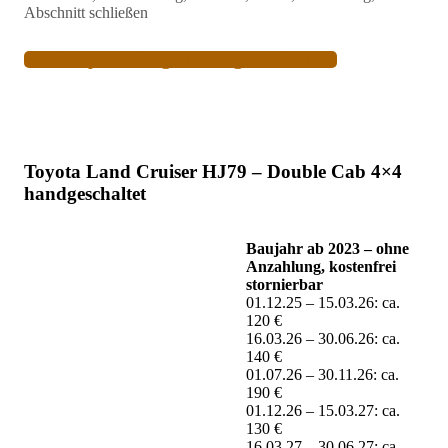
Abschnitt schließen
Alle Namibia Favorites Premium-Services, Tipps, Infos,
Beratung rund um Ihre Reise
Camper anfragen / Frage stellen
Fahrzeug mit 2.4 ltr Diesel-Motor
Automatikgetriebe kostenfrei bei Verfügbarkeit
Dachzelt & Camping-Ausrüstung für 2 Personen
Toyota Land Cruiser HJ79 – Double Cab 4×4
Basisversicherung mit Selbstbehalt 40.000 NAD,
handgeschaltet
Zusatzversicherungen oder europäische Vollkasko ohne
Selbstbeteiligung möglich
Baujahr ab 2023 – ohne
Anzahlung, kostenfrei
Zusatzoptionen
stornierbar
01.12.25 – 15.03.26: ca.
5 -10 €/Tag Zusatz-Dachzelte, extrabreite Dachzelte,
120 €
Pop-Up-Zelte, Bodenzelte möglich
16.03.26 – 30.06.26: ca.
140 €
ca. 30 €/Tag – Expeditions- & Dünen-Ausstattung: 2.8
01.07.26 – 30.11.26: ca.
ltr-Motor, Schnorchel, höhere Bodenfreiheit, verstärkte
190 €
Offroad-Reifen, verstärkter Unterbodenschutz
01.12.26 – 15.03.27: ca.
25 €/Tag – Premium-Versicherung: Selbstbeteiligung
130 €
2.000 NAD / 0 NAD, Überschlag, Windschutzscheiben,
16.03.27 – 30.06.27: ca.