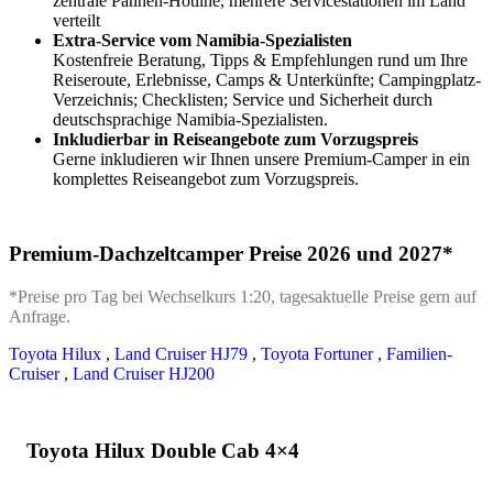
zentrale Pannen-Hotline, mehrere Servicestationen im Land
verteilt
Extra-Service vom Namibia-Spezialisten
Kostenfreie Beratung, Tipps & Empfehlungen rund um Ihre
Reiseroute, Erlebnisse, Camps & Unterkünfte; Campingplatz-
Verzeichnis; Checklisten; Service und Sicherheit durch
deutschsprachige Namibia-Spezialisten.
Inkludierbar in Reiseangebote zum Vorzugspreis
Gerne inkludieren wir Ihnen unsere Premium-Camper in ein
komplettes Reiseangebot zum Vorzugspreis.
Premium-Dachzeltcamper Preise 2026 und 2027*
*Preise pro Tag bei Wechselkurs 1:20, tagesaktuelle Preise gern auf
Anfrage.
Toyota Hilux
,
Land Cruiser HJ79
,
Toyota Fortuner
,
Familien-
Cruiser
,
Land Cruiser HJ200
Toyota Hilux Double Cab 4×4