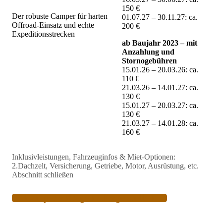
Reifen inkludiert
150 €
Der robuste Camper für harten
01.07.27 – 30.11.27: ca.
ca. 50-70 €/Tag – europäische Vollkasko & Haftpflicht-
Offroad-Einsatz und echte
200 €
Erweiterung: keine Selbstbeteiligung, 10 Mio €
Expeditionsstrecken
Haftpflichtzusatz, Seitenscheiben, Felgen, Unterboden,
ab Baujahr 2023 – mit
Getriebe, Kupplung, Schlüsselverlust und
Anzahlung und
Fahrlässigkeitsschäden gedeckt
Stornogebühren
15.01.26 – 20.03.26: ca.
kostenfrei – Grenzübertrittserlaubnis
110 €
21.03.26 – 14.01.27: ca.
auf Anfrage – Kindersitze, GPS, Satellitentelefon,
130 €
Markise und vieles mehr
15.01.27 – 20.03.27: ca.
130 €
Fahrzeug-Infos
21.03.27 – 14.01.28: ca.
160 €
Wir bieten Ihnen den 4-türigen Toyota Hilux Double Cab
mit mehreren kräftigen Diesel- und Benzinmotor-
Inklusivleistungen, Fahrzeuginfos & Miet-Optionen:
Varianten, Automatik- oder Schaltgetriebe, Doppeltank
2.Dachzelt, Versicherung, Getriebe, Motor, Ausrüstung, etc.
Inklusivleistungen
und einem robusten, abschließbaren und blicksicheren
Abschnitt schließen
Aluminium-Aufbau der Ladefläche für Ihr Gepäck und
die vollständige Camping-Ausstattung.
Alle Namibia Favorites Premium-Services, Tipps, Infos,
Beratung rund um Ihre Reise
Camper anfragen / Frage stellen
Die großen, komfortablen, zuverlässigen und robusten Toyota
Hilux 4×4 sind das bewährte Lieblingsfahrzeug vieler
Fahrzeug mit 4.0 ltr V6-Benzin-Motor, auf Wunsch mit
Namibier. Überall im Land finden Sie deshalb nach einer
Schnorchel, Seilwinde, Sandblechen