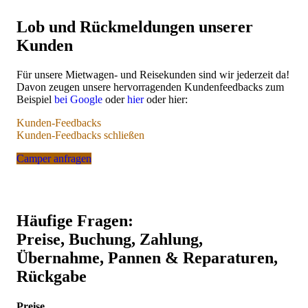
Lob und Rückmeldungen unserer
Kunden
Für unsere Mietwagen- und Reisekunden sind wir jederzeit da!
Davon zeugen unsere hervorragenden Kundenfeedbacks zum
Beispiel
bei Google
oder
hier
oder hier:
Kunden-Feedbacks
Kunden-Feedbacks schließen
Camper anfragen
Ganz herzlichen Dank für diese tolle Bewertung!
Häufige Fragen:
Preise, Buchung, Zahlung,
Übernahme, Pannen & Reparaturen,
Rückgabe
Vielen Dank für diese Weiterempfehlungen! Das hilft uns und unse
zukünftigen Kunden.
Preise