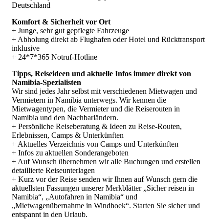
Planung von Route, Erlebnissen, Camps und Unterkünften.
Deutschland
Alternativ können Sie unseren Premium-Service auch bereits
Komfort & Sicherheit vor Ort
vor einer Miete gegen Gebühr nutzen, die wir später bei
+ Junge, sehr gut gepflegte Fahrzeuge
Buchung wieder anrechnen.
+ Abholung direkt ab Flughafen oder Hotel und Rücktransport
inklusive
Nach einer Camper-Miete organisieren und buchen wir Ihre
+ 24*7*365 Notruf-Hotline
individuelle Reiseroute, Camps und Aktivitäten zum
Vorzugspreis.
Tipps, Reiseideen und aktuelle Infos immer direkt von
Namibia-Spezialisten
Wir sind jedes Jahr selbst mit verschiedenen Mietwagen und
Vermietern in Namibia unterwegs. Wir kennen die
Mietwagentypen, die Vermieter und die Reiserouten in
Namibia und den Nachbarländern.
+ Persönliche Reiseberatung & Ideen zu Reise-Routen,
Erlebnissen, Camps & Unterkünften
+ Aktuelles Verzeichnis von Camps und Unterkünften
+ Infos zu aktuellen Sonderangeboten
+ Auf Wunsch übernehmen wir alle Buchungen und erstellen
detaillierte Reiseunterlagen
+ Kurz vor der Reise senden wir Ihnen auf Wunsch gern die
aktuellsten Fassungen unserer Merkblätter „Sicher reisen in
Namibia“, „Autofahren in Namibia“ und
„Mietwagenübernahme in Windhoek“. Starten Sie sicher und
entspannt in den Urlaub.