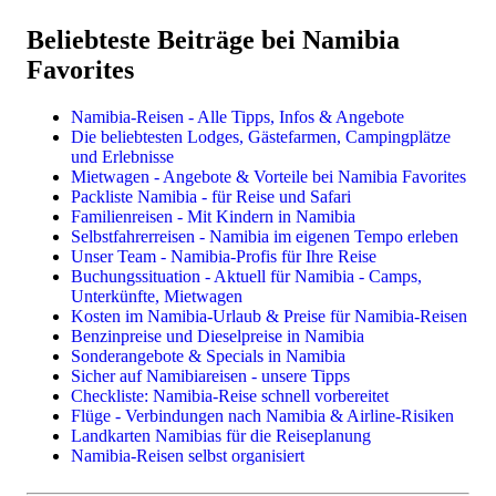
Reisetipps & Infos
Individualreisen
Camper & Mietwagen Übersicht
Beliebteste Beiträge bei Namibia
Dachzelt-Camper
Buchungssituation 2025 & 2026
Selbstfahrerreisen im Mietwagen oder Camper
Favorites
Bushcamper & Wohnmobile
Packliste für Safari & Reise
Privat geführte Reisen
Mietwagen für Lodgereisen
Beste Reisezeit für Namibia
Highlights, Sehenswürdigkeiten, Reiseregionen
Namibia-Reisen - Alle Tipps, Infos & Angebote
Preise & Kosten in Namibia
Die beliebtesten Lodges, Gästefarmen, Campingplätze
Landkarten & Reiseführer
Kleingruppen- & Gruppenreisen
und Erlebnisse
Impfungen, Malariaprophylaxe, Sicherheit
Mietwagen - Angebote & Vorteile bei Namibia Favorites
Reiserouten
Kleingruppenreisen im Safaribus
Packliste Namibia - für Reise und Safari
Flüge
Geführte Selbstfahrerreisen
Familienreisen - Mit Kindern in Namibia
Mietwagen
Flugsafaris
Selbstfahrerreisen - Namibia im eigenen Tempo erleben
Lodges, Gästefarmen, Hotels
Unser Team - Namibia-Profis für Ihre Reise
Camping & Campingplätze
Buchungssituation - Aktuell für Namibia - Camps,
Unterkünfte, Mietwagen
Reisethemen
Kosten im Namibia-Urlaub & Preise für Namibia-Reisen
Benzinpreise und Dieselpreise in Namibia
Familienreisen
Sonderangebote & Specials in Namibia
Camping in Namibia
Sicher auf Namibiareisen - unsere Tipps
Fotoreisen & Fotosafari
Checkliste: Namibia-Reise schnell vorbereitet
Flüge - Verbindungen nach Namibia & Airline-Risiken
Landkarten Namibias für die Reiseplanung
Namibia-Reisen selbst organisiert
Einzelne Leistungen