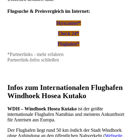
Flugsuche & Preisvergleich im Internet:
Skyscanner*
Check 24*
Flugladen*
*Partnerlinks - mehr erfahren
Keine Partnerlinkbuchungen - keine kostenfreien Infos im
Partnerlink-Infos schließen
Internet
Bei Buchung über unsere Partnerlinks erhalten wir eine kleine
Provision. Ihr Preis bleibt gleich.
Nur dank Ihrer Buchung über unsere Partnerlinks können wir
Infos zum Internationalen Flughafen
die Erstellung und Pflege unserer kostenfreien Infos auf der
Webseite finanzieren.
Windhoek Hosea Kutako
WDH – Windhoek Hosea Kutako
ist der größte
internationale Flughafen Namibias und meistens Ankunftsort
für Anreisen aus Europa.
Der Flughafen liegt rund 50 km östlich der Stadt Windhoek
ohne Anbindung an den öffentlichen Nahverkehr (
Webseite
,