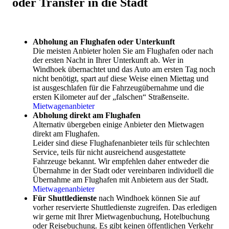
oder Transfer in die Stadt
Camps schnell ausgebucht.
Für Reisen von Juli bis Oktober empfehlen wir deshalb
die frühzeitige Reservation bis zu einem Jahr im Voraus!
Abholung an Flughafen oder Unterkunft
Die meisten Anbieter holen Sie am Flughafen oder nach
Infos über die besten Reisemonate für Namibia je nach Ihren
der ersten Nacht in Ihrer Unterkunft ab. Wer in
Interessen finden Sie unter
Beste Reisezeit für Namibia
.
Windhoek übernachtet und das Auto am ersten Tag noch
nicht benötigt, spart auf diese Weise einen Miettag und
ist ausgeschlafen für die Fahrzeugübernahme und die
ersten Kilometer auf der „falschen“ Straßenseite.
Mietwagenanbieter
Abholung direkt am Flughafen
Alternativ übergeben einige Anbieter den Mietwagen
direkt am Flughafen.
Leider sind diese Flughafenanbieter teils für schlechten
Service, teils für nicht ausreichend ausgestattete
Fahrzeuge bekannt. Wir empfehlen daher entweder die
Übernahme in der Stadt oder vereinbaren individuell die
Übernahme am Flughafen mit Anbietern aus der Stadt.
Mietwagenanbieter
Für Shuttledienste
nach Windhoek können Sie auf
vorher reservierte Shuttledienste zugreifen. Das erledigen
wir gerne mit Ihrer Mietwagenbuchung, Hotelbuchung
oder Reisebuchung. Es gibt keinen öffentlichen Verkehr