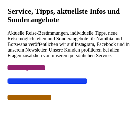
Flüge
Camper & Mietwagen
Service, Tipps, aktuellste Infos und
Lodges, Camps, Gästefarmen, Hotels
Sonderangebote
Aktuelle Reise-Bestimmungen, individuelle Tipps, neue
Reisemöglichkeiten und Sonderangebote für Namibia und
Botswana veröffentlichen wir auf Instagram, Facebook und in
unserem Newsletter. Unsere Kunden profitieren bei allen
Fragen zusätzlich von unserem persönlichen Service.
Instagram
Facebook
Like oder Abonnieren
Newsletter