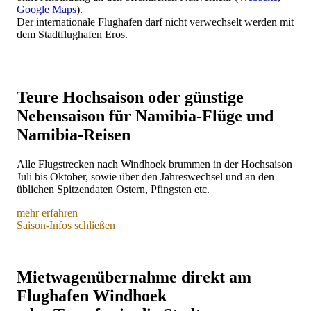
Google Maps
).
Der internationale Flughafen darf nicht verwechselt werden mit
dem Stadtflughafen Eros.
Teure Hochsaison oder günstige
Nebensaison für Namibia-Flüge und
Namibia-Reisen
Alle Flugstrecken nach Windhoek brummen in der Hochsaison
Juli bis Oktober, sowie über den Jahreswechsel und an den
üblichen Spitzendaten Ostern, Pfingsten etc.
mehr erfahren
Wer günstige Preise und gute Sitze möchte, sollte gleich nach
Saison-Infos schließen
Erscheinen des Flugplans für die nächste Saison buchen, je
nach Airline 10 bis 12 Monate vor Flugdatum. Günstige
Reisemonate sind Februar, März, Juni und November.
Mietwagenübernahme direkt am
Komplette Reisen inklusive Mietwagen und Flüge werden gern
Flughafen Windhoek
bis zu einem Jahr im Voraus gebucht. Die besten
Möglichkeiten sind dann besonders bei den Unterkünften &