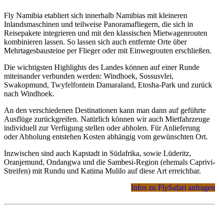
Fly Namibia etabliert sich innerhalb Namibias mit kleineren
Inlandsmaschinen und teilweise Panoramafliegern, die sich in
Reisepakete integrieren und mit den klassischen Mietwagenrouten
kombinieren lassen. So lassen sich auch entfernte Orte über
Mehrtagesbausteine per Flieger oder mit Einwegrouten erschließen.
Die wichtigsten Highlights des Landes können auf einer Runde
miteinander verbunden werden: Windhoek, Sossusvlei,
Swakopmund, Twyfelfontein Damaraland, Etosha-Park und zurück
nach Windhoek.
An den verschiedenen Destinationen kann man dann auf geführte
Ausflüge zurückgreifen. Natürlich können wir auch Mietfahrzeuge
individuell zur Verfügung stellen oder abholen. Für Anlieferung
oder Abholung entstehen Kosten abhängig vom gewünschten Ort.
Inzwischen sind auch Kapstadt in Südafrika, sowie Lüderitz,
Oranjemund, Ondangwa und die Sambesi-Region (ehemals Caprivi-
Streifen) mit Rundu und Katima Mulilo auf diese Art erreichbar.
Infos zu FlySafari anfragen