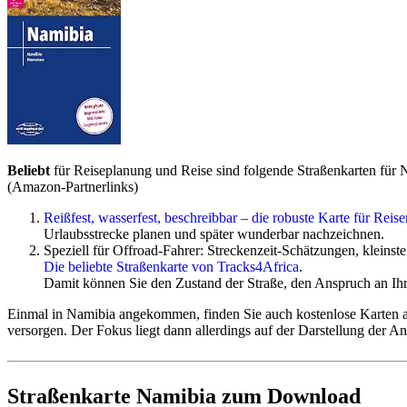
Lufthansa
fliegt ab München über Johannesburg und über Pa
Swiss
fliegt ab Zürich über Johannesburg und über Partner
Ethiopian
fliegt ab der Schweiz (Genf, Zürich), Österreich
Condor
fliegt ab Frankfurt über Johannesburg und über Part
Victoria Falls, Kapstadt und zahlreiche andere regionale Flughäfe
Flüge werden je nach Airline 11 bis 12 Monate vor Flugtermin veröff
Detailinfos - Flüge nach Namibia
Beliebt
für Reiseplanung und Reise sind folgende Straßenkarten für 
(Amazon-Partnerlinks)
Mietwagen und Camper
Reißfest, wasserfest, beschreibbar – die robuste Karte für Reis
Urlaubsstrecke planen und später wunderbar nachzeichnen.
Mietwagen und Camper sind meist gut verfügbar.
Speziell für Offroad-Fahrer: Streckenzeit-Schätzungen, klein
Die beliebte Straßenkarte von Tracks4Africa
.
*****
Damit können Sie den Zustand der Straße, den Anspruch an Ihr 
Aktuelles Sonderangebot - Angebotsdauer unbekannt
Einmal in Namibia angekommen, finden Sie auch kostenlose Karten am
Toyota Hilux Allrad mit europäischer Vollkasko ohne Selbstb
versorgen. Der Fokus liegt dann allerdings auf der Darstellung der A
Toyota Fortuner SUV Allrad mit europäischer Vollkasko ohne 
Bei Interesse bitte
tagesaktuell hier anfragen
Straßenkarte Namibia zum Download
*****