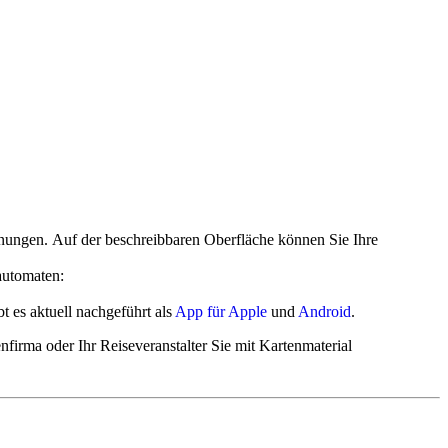
is Abeba.
n auf bessere Preise rächt sich fast immer.
nungen. Auf der beschreibbaren Oberfläche können Sie Ihre
automaten:
 es aktuell nachgeführt als
App für Apple
und
Android
.
irma oder Ihr Reiseveranstalter Sie mit Kartenmaterial