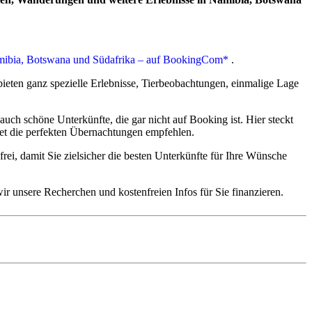
ären unseren Kunden die Online-Variante.
amibia, Botswana und Südafrika – auf BookingCom*
.
t 2 freien Seiten pro Land, noch 6 Monate gültig nach Reise-Ende.
estellt. ( 2026 wird die Online-Ausstellung eventuell Pflicht.)
 bieten ganz spezielle Erlebnisse, Tierbeobachtungen, einmalige Lage
ch schöne Unterkünfte, die gar nicht auf Booking ist. Hier steckt
et die perfekten Übernachtungen empfehlen.
rei, damit Sie zielsicher die besten Unterkünfte für Ihre Wünsche
ir unsere Recherchen und kostenfreien Infos für Sie finanzieren.
i und Namib-Wüste, Namib-Naukluftberge, Erongo, Spitzkoppe,
lls) und der hohe Norden an den Flüssen z.B. mit den Epupa-Fällen
 Ihrem Hausarzt oder einem Tropenmediziner, da einige Impfungen