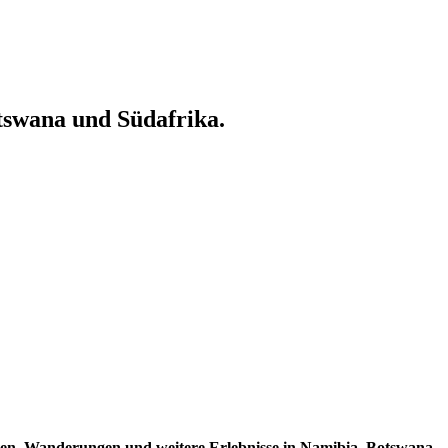
tswana und Südafrika.
rten, Wanderungen und weitere Erlebnisse in Namibia, Botswana