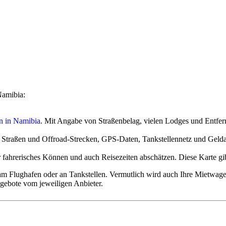
rtner weiter nach Windhoek.
 weiter nach Windhoek.
 (Wien) und Deutschland (Frankfurt) nach Windhoek mit Umstieg in Add
ner weiter nach Windhoek.
n für beliebte Reiserouten werden über Partner angebunden.
entlicht und ab der Veröffentlichung meist nur teurer. Warten und hoffe
Namibia:
en in Namibia
. Mit Angabe von Straßenbelag, vielen Lodges und Entfer
ste Straßen und Offroad-Strecken, GPS-Daten, Tankstellennetz und Geld
fahrerisches Können und auch Reisezeiten abschätzen. Diese Karte gibt
 Flughafen oder an Tankstellen. Vermutlich wird auch Ihre Mietwagenf
eteiligung - ganzjährig für circa 65 Euro pro Tag
ngebote vom jeweiligen Anbieter.
Selbstbeteiligung - ganzjährig für circa 80 Euro pro Tag