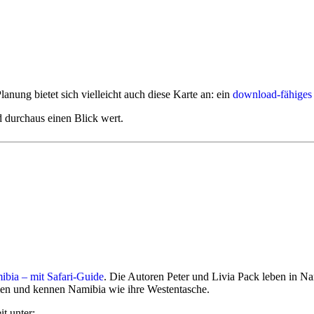
d allerdings häufig weit im Voraus ausgebucht.
nd häufig über ein Jahr im Voraus ausgebucht. Hier empfehlen wir imme
, geht's hier direkt zu unserer
Mietwagen und Camper-Anfrage
.
ren Mietwagen- oder Camper-Anfragen am besten gleich mit an um die Ver
anung bietet sich vielleicht auch diese Karte an: ein
download-fähiges 
d durchaus einen Blick wert.
bieten sich inzwischen mehrere Optionen an:
machen auch entlegene Highlights des Landes in 2 oder 3 Wochen Reis
e
bieten volle Flexibilität und Sie erreichen auch Ziele, die im eigenen 
en Highlights des Landes ab: Windhoek, Sossusvlei, Swakopmund, Twyfe
eressanten Routen und Reisethemen ab.
btesten Reise-Regionen: Windhoek, Kalahari, Fish River Canyon, Sos
ibia – mit Safari-Guide
. Die Autoren Peter und Livia Pack leben in Na
en und kennen Namibia wie ihre Westentasche.
t unter: