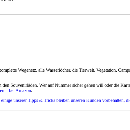
ern individuell nach Ihren persönlichen Wünschen und Reisebudge
lt:
Die schönsten Lodges, Gästefarmen, Hotels und Camps in Namibia
ziemliche Sucherei, Recherche und Puzzelei. Und natürlich gibt's auch 
er Unterkünfte, die am besten zu Ihren Wünschen passen.
chsel sind besonders beliebte kleinere, individuelle Gästefarmen, Bou
lichst frühzeitig an oder bringen Sie etwas Flexibilität bei den Daten 
omplette Wegenetz, alle Wasserlöcher, die Tierwelt, Vegetation, Camp
 in den Souvenirläden. Wer auf Nummer sicher gehen will oder die Karte 
 teurer als ein Paket "von der Stange". Der Aufpreis lohnt sich!
gen – bei Amazon
.
organisieren, spart das rund 10-15% und wir bieten Ihnen nach ein
n, einige unserer Tipps & Tricks bleiben unseren Kunden vorbehalten, 
ierte Reise inklusive Flügen, Mietwagen, Erlebnissen, Unterkünften 
d Gästefarmen, ab ca. 3500 Euro in einfachen festen Unterkünften, ab
d Gästefarmen, ab ca. 4000 Euro in einfachen festen Unterkünften, ab