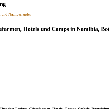
ung
a und Nachbarländer
iten und Preise
tefarmen, Hotels und Camps in Namibia, Bo
uropäischem Sicherheits-Niveau klassifiziert.
h Namibia - Gefahren vermeiden, sicher reisen
.
se Namibia
.
 Hundert Lodges, Gästefarmen, Hotels, Camps, Safaris, Bootsfah