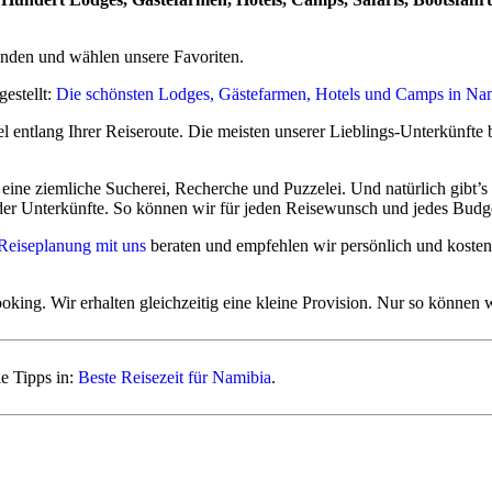
 bei Einreise ein Visa on Arrival ausgestellt. Wir empfehlen und erkl
unden und wählen unsere Favoriten.
 Infos und Antrag
.
estellt:
Die schönsten Lodges, Gästefarmen, Hotels und Camps in N
hland, Schweiz, Österreich und fast der gesamten EU ein Reisepass mi
ird unkompliziert online vorab oder bei Einreise ein Visa on Arrival ausg
el entlang Ihrer Reiseroute. Die meisten unserer Lieblings-Unterkünfte
tzliche Dokumente für Reisen mit Kindern
.
ne ziemliche Sucherei, Recherche und Puzzelei. Und natürlich gibt’s au
 der Unterkünfte. So können wir für jeden Reisewunsch und jedes Budg
 Reiseregion Malariaprophylaxe
 Reiseplanung mit uns
beraten und empfehlen wir persönlich und kostenf
Simbabwe.
ende Gelbfieberimpfung kontrolliert.
oking. Wir erhalten gleichzeitig eine kleine Provision. Nur so können w
, Fish River Canyon, Geisterstadt Kolmanskop und Lüderitz, Sossusvle
e Tipps in:
Beste Reisezeit für Namibia
.
also auch die Sambesi-Region (ehemals Caprivistreifen bis Victoria Fa
.
sprechen Sie bitte idealerweise mehr als 6 Monate vor der Reise mit