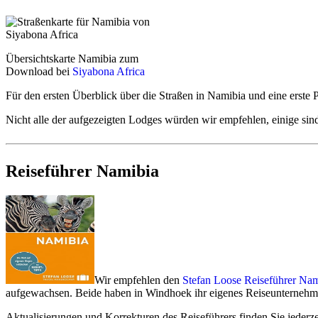
Beliebte und preisgünstige Fahrzeuge von bewährten Anbietern sin
Spezielle Familien-Camper mit Dachzelten für bis zu 6 Personen si
Übersichtskarte Namibia zum
Falls Sie bereits passende Flüge gefunden oder sogar gebucht haben
Download bei
Siyabona Africa
Falls Sie in der Reisezeit flexibel sind, geben Sie uns das bei Ih
Für den ersten Überblick über die Straßen in Namibia und eine erste Pl
Detailinfos - Mietwagen und Camper für Namibia
Nicht alle der aufgezeigten Lodges würden wir empfehlen, einige sin
Als Alternative oder streckenweise Ergänzung zum Mietwagen 
Reiseführer Namibia
Mehrtägige Flugbausteine oder komplette private Flugsafaris
Privat geführte Allrad-Touren oder mehrtägige Tourbaustein
Inlandsflüge bzw. Regionalflüge
decken inzwischen die groß
Lüderitz und eingeschränkt Fish River Canyon.
Kleingruppenreisen
decken natürlich ebenfalls fast alle int
Tägliche touristische Bus-Shuttles
sind möglich zu den belie
Park.
Wir empfehlen den
Stefan Loose Reiseführer Nam
aufgewachsen. Beide haben in Windhoek ihr eigenes Reiseunternehm
Routen, Erlebnisse und Unterkünfte
Aktualisierungen und Korrekturen des Reiseführers finden Sie jederzei