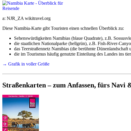
Weitere Infos finden Sie unter:
Namibia & Botswana - Impfungen, M
a: NJR_ZA wikitravel.org
Aktualisierung kurz vor der Reise und Nachbarländer
Diese Namibia-Karte gibt Touristen einen schnellen Überblick zu:
Sehenswürdigkeiten Namibias (blaue Quadrate), z.B. Sossusvl
Über die tagesaktuellen Regelungen und zu den Nachbarländern se
die staatlichen Nationalparke (hellgrün), z.B. Fish-River-Cany
(Unsere letzten persönlichen Erfahrungen bei eigenen Grenzübe
das Teerstraßennetz Namibias (die berühmte Dünenlandschaft um 
die im Tourismus häufig genutzte Einteilung des Landes ins ti
Flüge - Verfügbarkeiten und Preise
→ Grafik in voller Größe
Flugverfügbarkeiten und Flugpreise schwanken teils extrem v
Straßenkarten – zum Anfassen, fürs Navi 
Speziell für Ostern, Sommerferien, Herbstferien, Weihnachten, Neu
Qualitativ besser und zuverlässiger - aber leider mit Umstieg - si
Ebenfalls qualitativ gut, zuverlässig und häufig am preisgünstigs
Von Juni 2026 bis Oktober 2026 gibt es neu eine Direktverbindu
Für eine konkrete Preisorientierung für Ihre Reise suchen Si
Lufthansa Discover
fliegt ab Frankfurt und München direkt
Edelweiss
fliegt Juni bis Oktober 2026 mit Direktverbindu