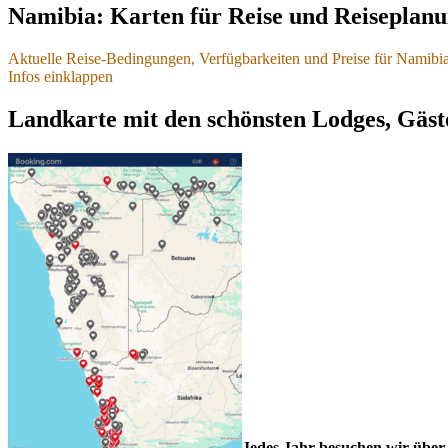
Namibia: Karten für Reise und Reiseplan
Aktuelle Reise-Bedingungen, Verfügbarkeiten und Preise für Namibi
Infos einklappen
Aktuelle Reise-Bedingungen, Verfügbarke
Landkarte mit den schönsten Lodges, Gäs
- für Namibia und Nachbarländer
Stand 04.01.2026
Sicherheit und Einreise
Hohe Sicherheit, keine Reisewarnungen
Namibia und Botswana sind auch 2026 wieder als Reiseländer mit e
(
A3M Risikokarte - Weltweite Reisesicherheit 2026
)
Es bestehen aktuell keine Reisewarnungen.
Detaillierte Tipps und Infos finden Sie hier:
Sicher und gesund durc
Offizielle Hinweise finden Sie bei
Auswärtiges Amt - Reisehinwei
Jedes Jahr besuchen wir über