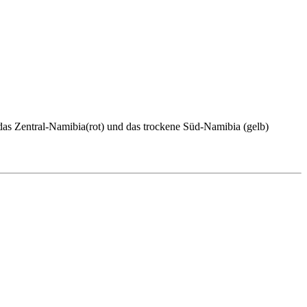
ember und Dezember 2025.)
 das Zentral-Namibia(rot) und das trockene Süd-Namibia (gelb)
für die Direktflüge der
Lufthansa Discover
.
Preisen: