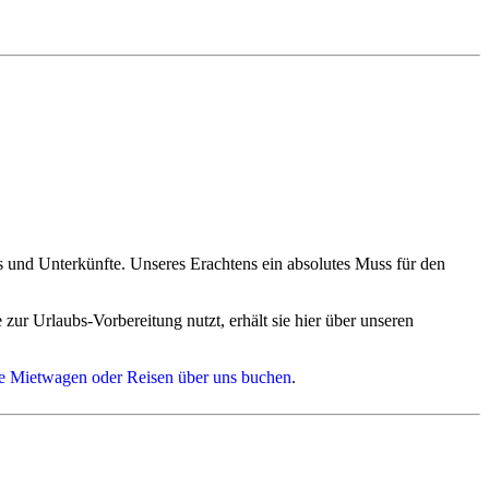
t.
, Botswana und Südafrika - auf BookingCom
.
schöne Unterkünfte, die gar nicht auf Booking ist. Hier steckt ein
tique-Lodges, Boutique-Hotels und Wildreservate an vielen Stellen
mit. Je früher Sie Ihre Reise anfragen, desto besser können wir
s und Unterkünfte. Unseres Erachtens ein absolutes Muss für den
zur Urlaubs-Vorbereitung nutzt, erhält sie hier über unseren
er Automiete über uns meist kostenfrei aktuelle Tipps und Infos
die Mietwagen oder Reisen über uns buchen
.
und Mahlzeiten im Minimum folgende Preise pro Person im
 ca. 2500 Euro für Campingreisen
 ca. 3000 Euro für Campingreisen