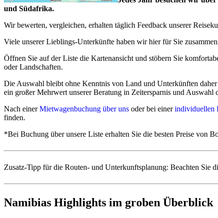
Einfache Einreise
und Südafrika.
In Namibia
wird EU-Bürgern unkompliziert online vorab oder
Wir bewerten, vergleichen, erhalten täglich Feedback unserer Reisek
Offizielle Infos finden Sie unter:
Namibia - Visa on Arrival -
Viele unserer Lieblings-Unterkünfte haben wir hier für Sie zusammeng
Für Südafrika und Botswana
genügt für Bürger aus Deutsc
Für Simbabwe und Sambia
(z.B. für die Victoria-Fälle) w
Öffnen Sie auf der Liste die Kartenansicht und stöbern Sie komfortab
oder Landschaften.
Achtung:
In Namibia und im südlichen Afrika
benötigen Sie zusä
Die Auswahl bleibt ohne Kenntnis von Land und Unterkünften daher ei
ein großer Mehrwert unserer Beratung in Zeitersparnis und Auswahl
Keine Pflichtimpfungen, optionale Impfempfehlungen, je nach
Nach einer
Mietwagenbuchung über uns
oder bei einer
individuellen
finden.
Es bestehen keine Pflichtimpfungen für Namibia, Botswana und 
Lediglich bei Einreise aus einem Gelbfieberland würde eine besteh
*Bei Buchung über unsere Liste erhalten Sie die besten Preise von Bo
Malariarisiken bestehen abhängig von der Reiseregion:
Viele Highlights Namibias sind malariafrei, z.B. Kalahari
Zusatz-Tipp für die Routen- und Unterkunftsplanung: Beachten Sie di
Damaraland, Kaokoveld.
Lediglich die Regionen ab Etosha nördlich und nordöstlich, 
gelten als Malariagebiete, ebenso wie große Teile Botswanas
Namibias Highlights im groben Überblick
Ob Reise-Impfungen oder Malaria-Prophylaxe empfohlen werden, be
diesen Vorlauf benötigen.