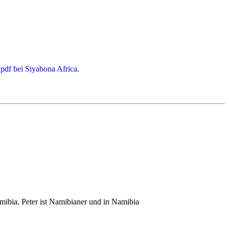
r möglichst frühzeitig Vorreservationen.
fügbarkeit zu optimieren.
pdf bei Siyabona Africa
.
edauer erreichbar.
Mietwagen nicht oder schwer erreichbar sind.
lfontein, Etosha, Caprivi, Victoria Falls und inzwischen sogar
susvlei, Namib, Swakopmund, Twyfelfontein/Brandberg, Etosha-
mibia. Peter ist Namibianer und in Namibia