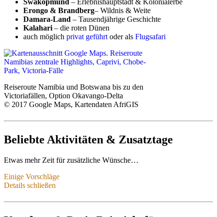
Swakopmund
– Erlebnishauptstadt & Kolonialerbe
Erongo & Brandberg
– Wildnis & Weite
Damara-Land
– Tausendjährige Geschichte
Kalahari
– die roten Dünen
auch möglich
privat geführt
oder als
Flugsafari
Reiseroute Namibia und Botswana bis zu den
Victoriafällen, Option Okavango-Delta
© 2017 Google Maps, Kartendaten AfriGIS
Beliebte Aktivitäten & Zusatztage
Etwas mehr Zeit für zusätzliche Wünsche…
Einige Vorschläge
Etwas mehr Zeit als 21 Tage? Oder andere Wünsche für Ihre Reise?
Details schließen
Hier ein paar Vorschläge für diese Route:
Okavango-Delta
– Safaris und Bootsfahrten durch Flüsse,