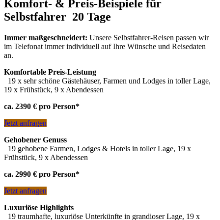
Komfort- & Preis-Beispiele für
Inseln, Schwemmlandschaften
Das Okavango-Delta von oben
– Rundflüge
Selbstfahrer 20 Tage
Wildtiere intensiv
– Tracking, Walks und Safaris entlang der
Route
Spitzkoppe & Erongo
– Camping- und Wanderparadies
Immer maßgeschneidert:
Unsere Selbstfahrer-Reisen passen wir
San
– mit den Ur-Einwohnern Namibias unterwegs
im Telefonat immer individuell auf Ihre Wünsche und Reisedaten
Waterberg
– Tier- und Pflanzenparadies
an.
Über Namibia schweben
– Rundflüge und Ballonfahrten
Komfortable Preis-Leistung
Swakopmund intensiv
– zu Land, zu Wasser und in der Luft
19 x sehr schöne Gästehäuser, Farmen und Lodges in toller Lage,
Duwisib
– Geschichten um Namibias einziges Schloss
19 x Frühstück, 9 x Abendessen
Damara und Ovahimba
– zu Besuch bei traditionellen
Völkern
ca. 2390 € pro Person*
Windhoek
– quirlig und beschaulich zugleich
Jetzt anfragen
Umplanungen und weitere Alternativen gern auf Anfrage
Gehobener Genuss
19 gehobene Farmen, Lodges & Hotels in toller Lage, 19 x
Frühstück, 9 x Abendessen
ca. 2990 € pro Person*
Jetzt anfragen
Luxuriöse Highlights
19 traumhafte, luxuriöse Unterkünfte in grandioser Lage, 19 x