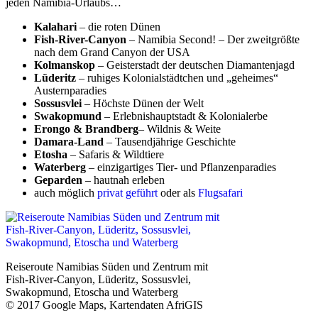
jeden Namibia-Urlaubs…
Kalahari
– die roten Dünen
Fish-River-Canyon
– Namibia Second! – Der zweitgrößte
nach dem Grand Canyon der USA
Kolmanskop
– Geisterstadt der deutschen Diamantenjagd
Lüderitz
– ruhiges Kolonialstädtchen und „geheimes“
Austernparadies
Sossusvlei
– Höchste Dünen der Welt
Swakopmund
– Erlebnishauptstadt & Kolonialerbe
Erongo & Brandberg
– Wildnis & Weite
Damara-Land
– Tausendjährige Geschichte
Etosha
– Safaris & Wildtiere
Waterberg
– einzigartiges Tier- und Pflanzenparadies
Geparden
– hautnah erleben
auch möglich
privat geführt
oder als
Flugsafari
Reiseroute Namibias Süden und Zentrum mit
Fish-River-Canyon, Lüderitz, Sossusvlei,
Swakopmund, Etoscha und Waterberg
© 2017 Google Maps, Kartendaten AfriGIS