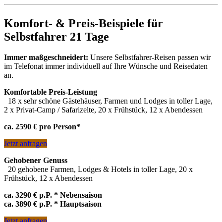
Wildtiere intensiv
– Tracking, Walks und Safaris entlang der
Komfort- & Preis-Beispiele für
Route
Spitzkoppe & Erongo
– Camping- und Wanderparadies
Selbstfahrer 21 Tage
San
– mit den Ur-Einwohnern Namibias unterwegs
Waterberg
– Tier- und Pflanzenparadies
Über Namibia schweben
– Rundflüge und Ballonfahrten
Immer maßgeschneidert:
Unsere Selbstfahrer-Reisen passen wir
Das Okavango-Delta von oben
– Rundflüge
im Telefonat immer individuell auf Ihre Wünsche und Reisedaten
Swakopmund intensiv
– zu Land, zu Wasser und in der Luft
an.
Duwisib
– Geschichten um Namibias einziges Schloss
Komfortable Preis-Leistung
Damara und Ovahimba
– zu Besuch bei traditionellen
18 x sehr schöne Gästehäuser, Farmen und Lodges in toller Lage,
Völkern
2 x Privat-Camp / Safarizelte, 20 x Frühstück, 12 x Abendessen
Windhoek
– quirlig und beschaulich zugleich
ca. 2590 € pro Person*
Umplanungen und weitere Alternativen gern auf Anfrage
Jetzt anfragen
Gehobener Genuss
20 gehobene Farmen, Lodges & Hotels in toller Lage, 20 x
Frühstück, 12 x Abendessen
ca. 3290 € p.P. * Nebensaison
ca. 3890 € p.P. * Hauptsaison
Jetzt anfragen