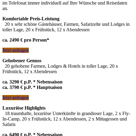
Kalahari
– die roten Dünen
im Telefonat immer individuell auf Ihre Wünsche und Reisedaten
Sossusvlei
– Höchste Dünen der Welt
an.
Swakopmund
– Erlebnishauptstadt & Kolonialerbe zu Land,
Komfortable Preis-Leistung
zu Wasser und in der Luft
20 x sehr schöne Gästehäuser, Farmen, Safarizelte und Lodges in
Erongo & Brandberg
– Wildnis & Weite
toller Lage, 20 x Frühstück, 12 x Abendessen
Damara-Land
– Tausendjährige Geschichte
Damara und Ovahimba
– zu Besuch bei traditionellen
ca. 2490 € pro Person*
Völkern
Spitzkoppe & Erongo
– Camping- und Wanderparadies
Jetzt anfragen
San
– mit den Ur-Einwohnern Namibias unterwegs
Wildtiere intensiv
– Tracking, Walks und Safaris entlang der
Gehobener Genuss
Route
20 gehobene Farmen, Lodges & Hotels in toller Lage, 20 x
Über Namibia schweben
– Rundflüge und Ballonfahrten
Frühstück, 12 x Abendessen
Duwisib
– Geschichten um Namibias einziges Schloss
Windhoek
– quirlig und beschaulich zugleich
ca. 3290 € p.P. * Nebensaison
ca. 3790 € p.P. * Hauptsaison
Umplanungen und weitere Alternativen gern auf Anfrage
Jetzt anfragen
Luxuriöse Highlights
18 traumhafte, luxuriöse Unterkünfte in grandioser Lage, 2 x Fly-
In-Camp, 20 x Frühstück, 12 x Abendessen, 2 x Mittagessen und
Safaris
ca. 6490 € p.P. * Nebensaison