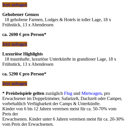
Damara und Ovahimba
– zu Besuch bei traditionellen
Jetzt anfragen
Völkern
Hoba
– der größte je gefundene Meteorit
Gehobener Genuss
Windhoek
– quirlig und beschaulich zugleich
18 gehobene Farmen, Lodges & Hotels in toller Lage, 18 x
Frühstück, 13 x Abendessen
Umplanungen und weitere Alternativen gern auf Anfrage
ca. 2690 € pro Person*
Jetzt anfragen
Luxuriöse Highlights
18 traumhafte, luxuriöse Unterkünfte in grandioser Lage, 18 x
Frühstück, 13 x Abendessen
ca. 5290 € pro Person*
Jetzt anfragen
* Preisbeispiele gelten
zuzüglich
Flug
und
Mietwagen
, pro
Erwachsener im Doppelzimmer, Safarizelt, Dachzelt oder Camper,
vorbehaltlich Verfügbarkeit der Camps & Unterkünfte.
Kinder von 6 bis 12 Jahren verreisen meist für ca. 50-70% vom
Preis der
Erwachsenen. Kinder unter 6 Jahren verreisen meist für ca. 20-30%
vom Preis der Erwachsenen.