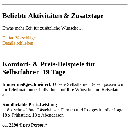
Beliebte Aktivitäten & Zusatztage
Etwas mehr Zeit für zusätzliche Wünsche…
Einige Vorschläge
Etwas mehr Zeit als 3 Wochen? Oder andere Wünsche für Ihre
Details schließen
Reise?
Hier ein paar Vorschläge für diese Route:
Komfort- & Preis-Beispiele für
Pferdesafaris
– Erleben Sie Namibia hoch zu Ross
Saurierabdrücke
– Spuren in den ältesten Wüsten der Welt
Selbstfahrer 19 Tage
Übernachtungen
und Mehrtagestouren in der Wüste –
Millionensterneunterkunft
Kiten, Surfen, SUP
– in Lüderitz und Swakopmund
Immer maßgeschneidert:
Unsere Selbstfahrer-Reisen passen wir
Über Namibia schweben
– Rundflüge und Ballonfahrten
im Telefonat immer individuell auf Ihre Wünsche und Reisedaten
Duwisib
– Geschichten um Namibias einziges Schloss
an.
Swakopmund intensiv
– Aktivitäten zu Land, zu Wasser und
Komfortable Preis-Leistung
in der Luft
18 x sehr schöne Gästehäuser, Farmen und Lodges in toller Lage,
Spitzkoppe & Erongo
– Camping- und Wanderparadies
18 x Frühstück, 13 x Abendessen
San
– mit den Ur-Einwohnern Namibias unterwegs
Wildtiere intensiv
– Tracking, Walks und Safaris entlang der
ca. 2290 € pro Person*
Route