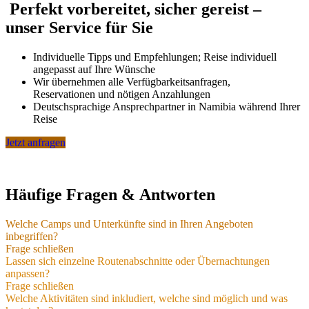
Perfekt vorbereitet, sicher gereist –
unser Service für Sie
Individuelle Tipps und Empfehlungen; Reise individuell
angepasst auf Ihre Wünsche
Wir übernehmen alle Verfügbarkeitsanfragen,
Reservationen und nötigen Anzahlungen
Deutschsprachige Ansprechpartner in Namibia während Ihrer
Reise
Jetzt anfragen
Häufige Fragen & Antworten
Welche Camps und Unterkünfte sind in Ihren Angeboten
inbegriffen?
Welche Camps und Unterkünfte sind in
Frage schließen
Ihren Angeboten inbegriffen?
Lassen sich einzelne Routenabschnitte oder Übernachtungen
anpassen?
Lassen sich einzelne Routenabschnitte
Frage schließen
Aus den über 3000 Möglichkeiten in Namibia haben wir über viele
oder Übernachtungen anpassen?
Welche Aktivitäten sind inkludiert, welche sind möglich und was
Jahre eine Liste von wenigen Hundert Camps und Unterkünften, die