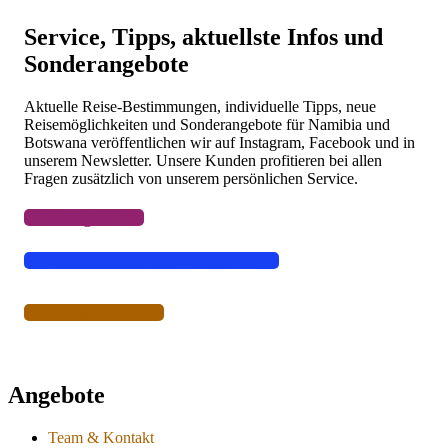
Flüge
Camper & Mietwagen
Service, Tipps, aktuellste Infos und
Diese Komfortklasse der Safari-Zelte gibt es zwar im ganzen Land
Lodges, Camps, Gästefarmen, Hotels
verteilt aber nur sehr selten. Eine komplette Reise in diesen Zelten
Sonderangebote
lässt sich deswegen nicht zusammenstellen. Ein paar Nächte werden
Sie also auch in den Zimmern von Backpackern, Pensionen und
Gästefarmen verbringen.
Aktuelle Reise-Bestimmungen, individuelle Tipps, neue
Reisemöglichkeiten und Sonderangebote für Namibia und
Für Sie ist das die richtige Kategorie? Wir geben gerne Tipps,
Botswana veröffentlichen wir auf Instagram, Facebook und in
empfehlen die Anbieter oder erstellen ein komplettes Reise-
unserem Newsletter. Unsere Kunden profitieren bei allen
Angebot.
Fragen zusätzlich von unserem persönlichen Service.
Jetzt anfragen
Instagram
Facebook
Like oder Abonnieren
Newsletter
Angebote
Team & Kontakt