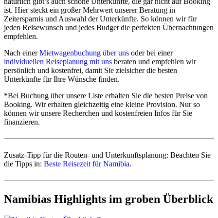
natürlich gibt’s auch schöne Unterkünfte, die gar nicht auf Booking
zusätzliche Dokumente für Reisen mit Kindern
.
ist. Hier steckt ein großer Mehrwert unserer Beratung in
Zeitersparnis und Auswahl der Unterkünfte. So können wir für
jeden Reisewunsch und jedes Budget die perfekten Übernachtungen
empfehlen.
Keine Pflichtimpfungen, optionale Impfempfehlungen, je
nach Reiseregion Malariaprophylaxe
Nach einer
Mietwagenbuchung über uns
oder bei einer
individuellen Reiseplanung mit uns
beraten und empfehlen wir
Es bestehen keine Pflichtimpfungen für Namibia, Botswana
persönlich und kostenfrei, damit Sie zielsicher die besten
und Simbabwe.
Unterkünfte für Ihre Wünsche finden.
Lediglich bei Einreise aus einem Gelbfieberland würde eine
bestehende Gelbfieberimpfung kontrolliert.
*Bei Buchung über unsere Liste erhalten Sie die besten Preise von
Booking. Wir erhalten gleichzeitig eine kleine Provision. Nur so
Malariarisiken bestehen abhängig von der Reiseregion:
können wir unsere Recherchen und kostenfreien Infos für Sie
finanzieren.
Viele Highlights Namibias sind malariafrei, z.B.
Kalahari, Fish River Canyon, Geisterstadt Kolmanskop
und Lüderitz, Sossusvlei und Namib-Wüste, Namib-
Naukluftberge, Erongo, Spitzkoppe, Damaraland,
Zusatz-Tipp für die Routen- und Unterkunftsplanung: Beachten Sie
Kaokoveld.
die Tipps in:
Beste Reisezeit für Namibia
.
Lediglich die Regionen ab Etosha nördlich und
nordöstlich, also auch die Sambesi-Region (ehemals
Caprivistreifen bis Victoria Falls) und der hohe Norden
Namibias Highlights im groben Überblick
an den Flüssen z.B. mit den Epupa-Fällen gelten als
Malariagebiete, ebenso wie große Teile Botswanas.