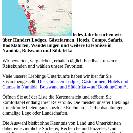
Detaillierte Tipps und Infos finden Sie hier:
Sicher und gesund
durch Namibia - Gefahren vermeiden, sicher reisen
.
Offizielle Hinweise finden Sie bei
Auswärtiges Amt -
Reisehinweise Namibia
.
Jedes Jahr besuchen wir
über Hundert Lodges, Gästefarmen, Hotels, Camps, Safaris,
Einfache Einreise
Bootsfahrten, Wanderungen und weitere Erlebnisse in
Namibia, Botswana und Südafrika.
In Namibia
wird EU-Bürgern unkompliziert online
vorab oder bei Einreise ein Visa on Arrival ausgestellt.
Wir bewerten, vergleichen, erhalten täglich Feedback unserer
Wir empfehlen und erklären unseren Kunden die Online-
Reisekunden und wählen unsere Favoriten.
Variante.
Offizielle Infos finden Sie unter:
Namibia - Visa on
Viele unserer Lieblings-Unterkünfte haben wir hier für Sie
Arrival - Infos und Antrag
.
zusammengestellt:
Die schönsten Lodges, Gästefarmen, Hotels und
Für Südafrika und Botswana
genügt für Bürger aus
Camps in Namibia, Botswana und Südafrika – auf BookingCom*
.
Deutschland, Schweiz, Österreich und fast der gesamten
EU ein Reisepass mit 2 freien Seiten pro Land, noch 6
Öffnen Sie auf der Liste die Kartenansicht und stöbern Sie
Monate gültig nach Reise-Ende.
komfortabel entlang Ihrer Reiseroute. Die meisten unserer Lieblings-
Für Simbabwe und Sambia
(z.B. für die Victoria-
Unterkünfte bieten ganz spezielle Erlebnisse, Tierbeobachtungen,
Fälle) wird unkompliziert online vorab oder bei Einreise
einmalige Lage oder Landschaften.
ein Visa on Arrival ausgestellt. ( 2026 wird die Online-
Ausstellung eventuell Pflicht.)
Die Auswahl bleibt ohne Kenntnis von Land und Unterkünften
daher eine ziemliche Sucherei, Recherche und Puzzelei. Und
Achtung:
In Namibia und im südlichen Afrika
benötigen Sie