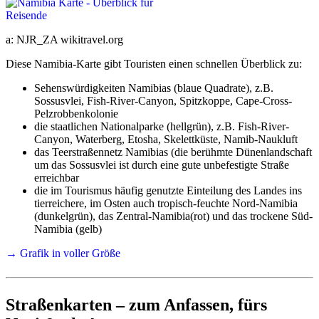
Ob Reise-Impfungen oder Malaria-Prophylaxe empfohlen
werden, besprechen Sie bitte idealerweise mehr als 6 Monate
vor der Reise mit Ihrem Hausarzt oder einem Tropenmediziner,
a: NJR_ZA wikitravel.org
da einige Impfungen diesen Vorlauf benötigen.
Diese Namibia-Karte gibt Touristen einen schnellen Überblick zu:
Weitere Infos finden Sie unter:
Namibia & Botswana -
Impfungen, Malariaprophylaxe, weitere Gesundheitsrisiken
Sehenswürdigkeiten Namibias (blaue Quadrate), z.B.
Sossusvlei, Fish-River-Canyon, Spitzkoppe, Cape-Cross-
Pelzrobbenkolonie
die staatlichen Nationalparke (hellgrün), z.B. Fish-River-
Aktualisierung kurz vor der Reise und Nachbarländer
Canyon, Waterberg, Etosha, Skelettküste, Namib-Naukluft
das Teerstraßennetz Namibias (die berühmte Dünenlandschaft
Über die tagesaktuellen Regelungen und zu den
um das Sossusvlei ist durch eine gute unbefestigte Straße
Nachbarländern senden wir unseren Kunden gerne alle
erreichbar
aktuellen Infos und Formulare.
die im Tourismus häufig genutzte Einteilung des Landes ins
(Unsere letzten persönlichen Erfahrungen bei eigenen
tierreichere, im Osten auch tropisch-feuchte Nord-Namibia
Grenzübertritten nach Namibia, Botswana, Simbabwe und
(dunkelgrün), das Zentral-Namibia(rot) und das trockene Süd-
Sambia waren im November und Dezember 2025.)
Namibia (gelb)
→ Grafik in voller Größe
Flüge - Verfügbarkeiten und Preise
Flugverfügbarkeiten und Flugpreise schwanken teils
Straßenkarten – zum Anfassen, fürs
extrem von Tag zu Tag.