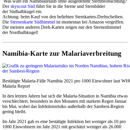
Was wäre ein Namibiaurlaub ohne ausgedehnte Sternbeobachtung?
verschiedenen Regionen des
oder bringen Sie etwas Flexibilität bei den Daten mit. Je früher
Der
skyscout Süd
führt Sie in die Sterne und Sternbilder
Landes Namibias:
http://de.wikipedia.org/wiki/Namibia/Klimatabelle
Sie Ihre Reise anfragen, desto besser können wir mehrere
der Südhalbkugel ein.
schöne Alternativen zur Auswahl bieten.
Achtung: beim Kauf von den beliebten Sternkarten-Drehscheiben.
Diese Namibia-Karte der Uni Köln stellt die regionale
Die
Sternenkarte Südhimmel
ist momentan bei Amazon vergriffen.
Regenverteilung
schön dar:
www.uni-koeln.de/…
Die meisten anderen Dreh-Karten zeigen nur den Sternenhimmel
der Nordhalbkugel!
zum Vergleich: Die meisten Orte in der Schweiz, Österreich und
Reisepreise
Deutschland liegen zwischen 500 und 2000 mm Niederschlag pro
Jahr.
Eine individuell für Sie erstellte Namibiareise ist nur etwa
Namibia-Karte zur Malariaverbreitung
5% teurer als ein Paket "von der Stange". Der Aufpreis
lohnt sich!
Umgekehrt, f
alls Sie Ihre Reisen am liebsten komplett
selbst organisieren, spart das rund 10-15% und wir bieten
Ihnen nach einer Automiete über uns meist kostenfrei
aktuelle Tipps und Infos zu Routen, Tagesstrecken,
Bestätigte Malaria-Fälle Namibia 2021 pro 1000 Einwohner laut W
Unterkünften, Erlebnissen etc.
Malaria Report
Rechnen Sie für eine maßgeschneiderte komplett durch uns
In den letzten Jahren hat sich die Malaria-Situation in Namibia etwas
organisierte Reise inklusive Flügen, Mietwagen, Erlebnissen,
verschlechtert, besonders in den Monaten mit starkem Regen Januar
Unterkünften und Mahlzeiten im Minimum folgende Preise pro
bis Mai, wobei das Infektionsrisiko außerhalb der Sambesi-Region
Person im Doppelzimmer:
gering bleibt.
2 Wochen Namibia:
ab ca. 4000 Euro in schönen
Im Jahr 2021 gab es eine bestätigte Infektion bei weniger als 10 pro
Lodges und Gästefarmen, ab ca. 3500 Euro in einfachen
1000 Einwohnern im Jahr 2021 mit geschätzt weniger als 26.000
festen Unterkünften, ab ca. 2500 Euro für