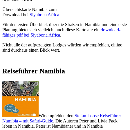
Toyota Hilux Allrad mit europäischer Vollkasko ohne
Übersichtskarte Namibia zum
Selbstbeteiligung - ganzjährig für circa 65 Euro pro Tag
Download bei
Siyabona Africa
Toyota Fortuner SUV Allrad mit europäischer Vollkasko
ohne Selbstbeteiligung - ganzjährig für circa 80 Euro pro
Für den ersten Überblick über die Straßen in Namibia und eine erste
Tag
Planung bietet sich vielleicht auch diese Karte an: ein
download-
fähiges pdf bei Siyabona Africa
.
Bei Interesse bitte
tagesaktuell hier anfragen
Nicht alle der aufgezeigten Lodges würden wir empfehlen, einige
*****
sind durchaus einen Blick wert.
Beliebte und preisgünstige Fahrzeuge von bewährten
Anbietern sind allerdings häufig weit im Voraus ausgebucht.
Reiseführer Namibia
Spezielle Familien-Camper mit Dachzelten für bis zu 6
Personen sind häufig über ein Jahr im Voraus ausgebucht. Hier
empfehlen wir immer möglichst frühzeitig Vorreservationen.
Falls Sie bereits passende Flüge gefunden oder sogar gebucht
haben, geht's hier direkt zu unserer
Mietwagen und Camper-
Anfrage
.
Falls Sie in der Reisezeit flexibel sind, geben Sie uns das bei
Ihren Mietwagen- oder Camper-Anfragen am besten gleich mit
Wir empfehlen den
Stefan Loose Reiseführer
an um die Verfügbarkeit zu optimieren.
Namibia – mit Safari-Guide
. Die Autoren Peter und Livia Pack
leben in Namibia. Peter ist Namibianer und in Namibia
Detailinfos - Mietwagen und Camper für Namibia