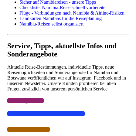
Camping in Namibia
Sicher auf Namibiareisen - unsere Tipps
Fotoreisen & Fotosafari
Checkliste: Namibia-Reise schnell vorbereitet
Flüge - Verbindungen nach Namibia & Airline-Risiken
Landkarten Namibias für die Reiseplanung
Namibia-Reisen selbst organisiert
Einzelne Leistungen
Flüge
Camper & Mietwagen
Service, Tipps, aktuellste Infos und
Lodges, Camps, Gästefarmen, Hotels
Sonderangebote
Aktuelle Reise-Bestimmungen, individuelle Tipps, neue
Reisemöglichkeiten und Sonderangebote für Namibia und
Botswana veröffentlichen wir auf Instagram, Facebook und in
unserem Newsletter. Unsere Kunden profitieren bei allen
Fragen zusätzlich von unserem persönlichen Service.
Instagram
Facebook
Like oder Abonnieren
Newsletter