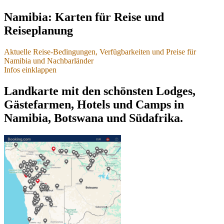
Namibia: Karten für Reise und
Reiseplanung
Aktuelle Reise-Bedingungen, Verfügbarkeiten und Preise für
Namibia und Nachbarländer
Infos einklappen
Aktuelle Reise-Bedingungen,
Landkarte mit den schönsten Lodges,
Verfügbarkeiten und Preise
Gästefarmen, Hotels und Camps in
- für Namibia und Nachbarländer
Namibia, Botswana und Südafrika.
Stand 04.01.2026
Sicherheit und Einreise
Hohe Sicherheit, keine Reisewarnungen
Namibia und Botswana sind auch 2026 wieder als Reiseländer
mit europäischem Sicherheits-Niveau klassifiziert.
(
A3M Risikokarte - Weltweite Reisesicherheit 2026
)
Es bestehen aktuell keine Reisewarnungen.