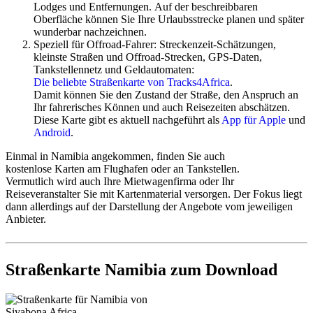
Partner weiter nach Windhoek.
Lodges und Entfernungen. Auf der beschreibbaren
Ethiopian
fliegt ab der Schweiz (Genf, Zürich),
Oberfläche können Sie Ihre Urlaubsstrecke planen und später
Österreich (Wien) und Deutschland (Frankfurt) nach
wunderbar nachzeichnen.
Windhoek mit Umstieg in Addis Abeba.
Speziell für Offroad-Fahrer: Streckenzeit-Schätzungen,
Condor
fliegt ab Frankfurt über Johannesburg und über
kleinste Straßen und Offroad-Strecken, GPS-Daten,
Partner weiter nach Windhoek.
Tankstellennetz und Geldautomaten:
Die beliebte Straßenkarte von Tracks4Africa
.
Victoria Falls, Kapstadt und zahlreiche andere regionale
Damit können Sie den Zustand der Straße, den Anspruch an
Flughäfen für beliebte Reiserouten werden über Partner
Ihr fahrerisches Können und auch Reisezeiten abschätzen.
angebunden.
Diese Karte gibt es aktuell nachgeführt als
App für Apple
und
Android
.
Flüge werden je nach Airline 11 bis 12 Monate vor Flugtermin
veröffentlicht und ab der Veröffentlichung meist nur teurer.
Einmal in Namibia angekommen, finden Sie auch
Warten und hoffen auf bessere Preise rächt sich fast immer.
kostenlose Karten am Flughafen oder an Tankstellen.
Vermutlich wird auch Ihre Mietwagenfirma oder Ihr
Detailinfos - Flüge nach Namibia
Reiseveranstalter Sie mit Kartenmaterial versorgen. Der Fokus liegt
dann allerdings auf der Darstellung der Angebote vom jeweiligen
Anbieter.
Mietwagen und Camper
Mietwagen und Camper sind meist gut verfügbar.
Straßenkarte Namibia zum Download
*****
Aktuelles Sonderangebot - Angebotsdauer unbekannt