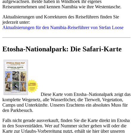
aufgewachsen. Beide haben in Windhoek ihr eigenes
Reiseunternehmen und kennen Namibia wie ihre Westentasche.
Aktualisierungen und Korrekturen des Reiseführers finden Sie
Als Alternative oder streckenweise Ergänzung zum
jederzeit unter:
Mietwagen bieten sich inzwischen mehrere Optionen an:
Aktualisierungen für den Namibia-Reiseführer von Stefan Loose
Mehrtägige Flugbausteine oder komplette private
Flugsafaris
machen auch entlegene Highlights des
Landes in 2 oder 3 Wochen Reisedauer erreichbar.
Etosha-Nationalpark: Die Safari-Karte
Privat geführte Allrad-Touren oder mehrtägige
Tourbausteine
bieten volle Flexibilität und Sie erreichen
auch Ziele, die im eigenen Mietwagen nicht oder schwer
erreichbar sind.
Inlandsflüge bzw. Regionalflüge
decken inzwischen die
großen Highlights des Landes ab: Windhoek, Sossusvlei,
Swakopmund, Twyfelfontein, Etosha, Caprivi, Victoria
Falls und inzwischen sogar Lüderitz und eingeschränkt
Fish River Canyon.
Diese Karte vom Etosha–Nationalpark zeigt das
Kleingruppenreisen
decken natürlich ebenfalls fast alle
komplette Wegenetz, alle Wasserlöcher, die Tierwelt, Vegetation,
interessanten Routen und Reisethemen ab.
Camps und Unterkünfte. Unseres Erachtens ein absolutes Muss für
Tägliche touristische Bus-Shuttles
sind möglich zu den
den Parkbesuch.
beliebtesten Reise-Regionen: Windhoek, Kalahari, Fish
River Canyon, Sossusvlei, Namib, Swakopmund,
Falls nicht gerade ausverkauft, finden Sie die Karte direkt im Etosha
Twyfelfontein/Brandberg, Etosha-Park.
in den Souvenirläden. Wer auf Nummer sicher gehen will oder die
Karte zur Urlaubs-Vorbereitung nutzt, erhält sie hier über unseren