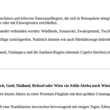
aschinen und teilweise Panoramafliegern, die sich in Reisepakete inte
er oder mit Einwegrouten erschließen.
einander verbunden werden: Windhoek, Sossusvlei, Swakopmund, Twyf
üge zurückgreifen. Natürlich können wir auch Mietfahrzeuge individue
mund, Ondangwa und die Sambesi-Region (ehemals Caprivi-Streifen) mi
ürich, Genf, Mailand, Brüssel oder Wien via Addis Abeba nach Win
en letzten Jahren zu einer Premium-Fluglinie mit dem größten Umsteig
ich eine Namibiareise inzwischen hervorragend mit einigen Tagen Äthi