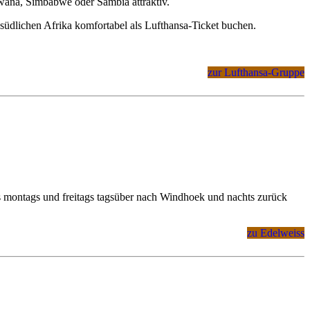
swana, Simbabwe oder Sambia attraktiv.
südlichen Afrika komfortabel als Lufthansa-Ticket buchen.
zur Lufthansa-Gruppe
ls montags und freitags tagsüber nach Windhoek und nachts zurück
zu Edelweiss