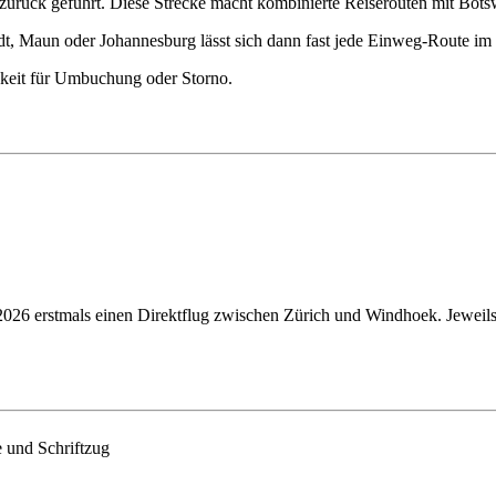
 zurück geführt. Diese Strecke macht kombinierte Reiserouten mit Bot
t, Maun oder Johannesburg lässt sich dann fast jede Einweg-Route im 
hkeit für Umbuchung oder Storno.
t 2026 erstmals einen Direktflug zwischen Zürich und Windhoek. Jewei