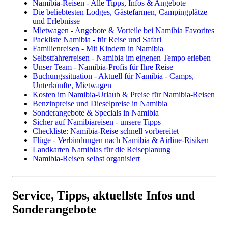
Namibia-Reisen - Alle Tipps, Infos & Angebote
Preise & Kosten in Namibia
Die beliebtesten Lodges, Gästefarmen, Campingplätze
Landkarten & Reiseführer
Kleingruppen- & Gruppenreisen
und Erlebnisse
Impfungen, Malariaprophylaxe, Sicherheit
Mietwagen - Angebote & Vorteile bei Namibia Favorites
Reiserouten
Kleingruppenreisen im Safaribus
Packliste Namibia - für Reise und Safari
Flüge
Geführte Selbstfahrerreisen
Familienreisen - Mit Kindern in Namibia
Mietwagen
Flugsafaris
Selbstfahrerreisen - Namibia im eigenen Tempo erleben
Lodges, Gästefarmen, Hotels
Unser Team - Namibia-Profis für Ihre Reise
Camping & Campingplätze
Buchungssituation - Aktuell für Namibia - Camps,
Unterkünfte, Mietwagen
Reisethemen
Kosten im Namibia-Urlaub & Preise für Namibia-Reisen
Benzinpreise und Dieselpreise in Namibia
Familienreisen
Sonderangebote & Specials in Namibia
Camping in Namibia
Sicher auf Namibiareisen - unsere Tipps
Fotoreisen & Fotosafari
Checkliste: Namibia-Reise schnell vorbereitet
Flüge - Verbindungen nach Namibia & Airline-Risiken
Landkarten Namibias für die Reiseplanung
Namibia-Reisen selbst organisiert
Einzelne Leistungen
Flüge
Camper & Mietwagen
Service, Tipps, aktuellste Infos und
Lodges, Camps, Gästefarmen, Hotels
Sonderangebote