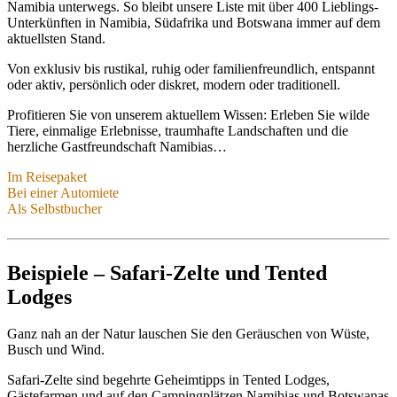
Namibia unterwegs. So bleibt unsere Liste mit über 400 Lieblings-
Unterkünften in Namibia, Südafrika und Botswana immer auf dem
aktuellsten Stand.
Von exklusiv bis rustikal, ruhig oder familienfreundlich, entspannt
oder aktiv, persönlich oder diskret, modern oder traditionell.
Profitieren Sie von unserem aktuellem Wissen: Erleben Sie wilde
Tiere, einmalige Erlebnisse, traumhafte Landschaften und die
herzliche Gastfreundschaft Namibias…
Im Reisepaket
Bei einer Automiete
Im Reisepaket
Als Selbstbucher
Bei einer Automiete
Als Selbstbucher
Buchen Sie Ihre komplette Traumreise zeitsparend, sicher &
komfortabel.
Buchen Sie einfach Camper oder Mietwagen über uns.
Profitieren Sie zum kleinen Preis von unseren Premium-Leistungen.
Beispiele – Safari-Zelte und Tented
Ihr Ansprechpartner ist vor, während und nach der Reise für Sie da:
Danach stehen wir Ihnen flexibel und kostenfrei mit unseren
Unser Team
Premium-Leistungen
Falls Sie später Mietwagen oder Reise über uns buchen, rechnen wir
zur Verfügung.
Lodges
Ihre Gebühren gerne an.
Mietwagen-Angebote
Reise-Angebote
Ganz nah an der Natur lauschen Sie den Geräuschen von Wüste,
Premium-Leistungen
Busch und Wind.
Safari-Zelte sind begehrte Geheimtipps in Tented Lodges,
Gästefarmen und auf den Campingplätzen Namibias und Botswanas