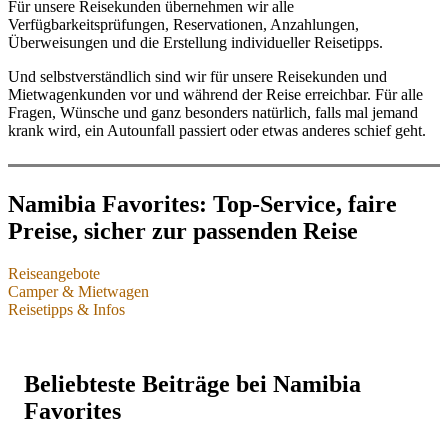
Für unsere Reisekunden übernehmen wir alle
Verfügbarkeitsprüfungen, Reservationen, Anzahlungen,
Überweisungen und die Erstellung individueller Reisetipps.
Und selbstverständlich sind wir für unsere Reisekunden und
Mietwagenkunden vor und während der Reise erreichbar. Für alle
Fragen, Wünsche und ganz besonders natürlich, falls mal jemand
krank wird, ein Autounfall passiert oder etwas anderes schief geht.
Namibia Favorites: Top-Service, faire
Preise, sicher zur passenden Reise
Reiseangebote
Camper & Mietwagen
Namibia-Reisen & einzelne Leistungen
Reisetipps & Infos
Camper & Mietwagen
Reisetipps & Infos
Individualreisen
Camper & Mietwagen Übersicht
Beliebteste Beiträge bei Namibia
Dachzelt-Camper
Buchungssituation 2025 & 2026
Selbstfahrerreisen im Mietwagen oder Camper
Favorites
Bushcamper & Wohnmobile
Packliste für Safari & Reise
Privat geführte Reisen
Mietwagen für Lodgereisen
Beste Reisezeit für Namibia
Highlights, Sehenswürdigkeiten, Reiseregionen