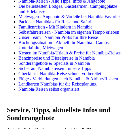
Namibia-Reisen - Alle Tipps, Infos & Angebote
Preise & Kosten in Namibia
Die beliebtesten Lodges, Gästefarmen, Campingplätze
Landkarten & Reiseführer
Kleingruppen- & Gruppenreisen
und Erlebnisse
Impfungen, Malariaprophylaxe, Sicherheit
Mietwagen - Angebote & Vorteile bei Namibia Favorites
Reiserouten
Kleingruppenreisen im Safaribus
Packliste Namibia - für Reise und Safari
Flüge
Geführte Selbstfahrerreisen
Familienreisen - Mit Kindern in Namibia
Mietwagen
Flugsafaris
Selbstfahrerreisen - Namibia im eigenen Tempo erleben
Lodges, Gästefarmen, Hotels
Unser Team - Namibia-Profis für Ihre Reise
Camping & Campingplätze
Buchungssituation - Aktuell für Namibia - Camps,
Unterkünfte, Mietwagen
Reisethemen
Kosten im Namibia-Urlaub & Preise für Namibia-Reisen
Benzinpreise und Dieselpreise in Namibia
Familienreisen
Sonderangebote & Specials in Namibia
Camping in Namibia
Sicher auf Namibiareisen - unsere Tipps
Fotoreisen & Fotosafari
Checkliste: Namibia-Reise schnell vorbereitet
Flüge - Verbindungen nach Namibia & Airline-Risiken
Landkarten Namibias für die Reiseplanung
Namibia-Reisen selbst organisiert
Einzelne Leistungen
Flüge
Camper & Mietwagen
Service, Tipps, aktuellste Infos und
Lodges, Camps, Gästefarmen, Hotels
Sonderangebote