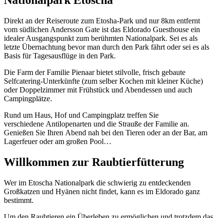
Direkt an der Reiseroute zum Etosha-Park und nur 8km entfernt
vom südlichen Andersson Gate ist das Eldorado Guesthouse ein
idealer Ausgangspunkt zum berühmten Nationalpark. Sei es als
letzte Übernachtung bevor man durch den Park fährt oder sei es als
Basis für Tagesausflüge in den Park.
Die Farm der Familie Pienaar bietet stilvolle, frisch gebaute
Selfcatering-Unterkünfte (zum selber Kochen mit kleiner Küche)
oder Doppelzimmer mit Frühstück und Abendessen und auch
Campingplätze.
Rund um Haus, Hof und Campingplatz treffen Sie
verschiedene Antilopenarten und die Strauße der Familie an.
Genießen Sie Ihren Abend nah bei den Tieren oder an der Bar, am
Lagerfeuer oder am großen Pool…
Willkommen zur Raubtierfütterung
Wer im Etoscha Nationalpark die schwierig zu entdeckenden
Großkatzen und Hyänen nicht findet, kann es im Eldorado ganz
bestimmt.
Um den Raubtieren ein Überleben zu ermöglichen und trotzdem das