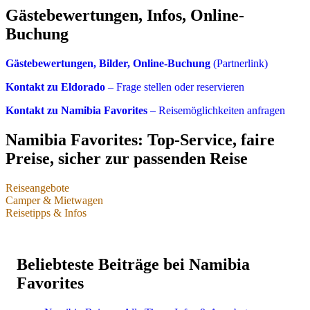
Gästebewertungen, Infos, Online-
Buchung
Gästebewertungen, Bilder, Online-Buchung
(Partnerlink)
Kontakt zu Eldorado
– Frage stellen oder reservieren
Kontakt zu Namibia Favorites
– Reisemöglichkeiten anfragen
Namibia Favorites: Top-Service, faire
Preise, sicher zur passenden Reise
Reiseangebote
Camper & Mietwagen
Namibia-Reisen & einzelne Leistungen
Reisetipps & Infos
Camper & Mietwagen
Reisetipps & Infos
Individualreisen
Camper & Mietwagen Übersicht
Beliebteste Beiträge bei Namibia
Dachzelt-Camper
Buchungssituation 2025 & 2026
Selbstfahrerreisen im Mietwagen oder Camper
Favorites
Bushcamper & Wohnmobile
Packliste für Safari & Reise
Privat geführte Reisen
Mietwagen für Lodgereisen
Beste Reisezeit für Namibia
Highlights, Sehenswürdigkeiten, Reiseregionen