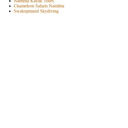
Namibia Kayak Tours
Chameleon Safaris Namibia
Swakopmund Skydiving