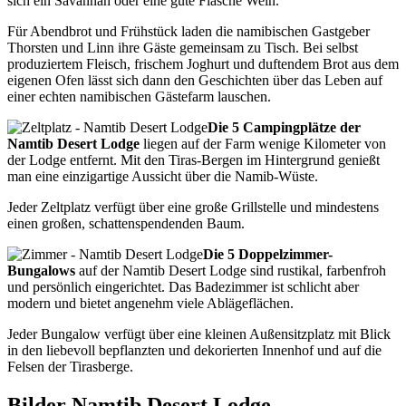
sich ein Savannah oder eine gute Flasche Wein.
Für Abendbrot und Frühstück laden die namibischen Gastgeber
Thorsten und Linn ihre Gäste gemeinsam zu Tisch. Bei selbst
produziertem Fleisch, frischem Joghurt und duftendem Brot aus dem
eigenen Ofen lässt sich dann den Geschichten über das Leben auf
einer echten namibischen Gästefarm lauschen.
Die 5 Campingplätze der
Namtib Desert Lodge
liegen auf der Farm wenige Kilometer von
der Lodge entfernt. Mit den Tiras-Bergen im Hintergrund genießt
man eine einzigartige Aussicht über die Namib-Wüste.
Jeder Zeltplatz verfügt über eine große Grillstelle und mindestens
einen großen, schattenspendenden Baum.
Die 5 Doppelzimmer-
Bungalows
auf der Namtib Desert Lodge sind rustikal, farbenfroh
und persönlich eingerichtet. Das Badezimmer ist schlicht aber
modern und bietet angenehm viele Ablägeflächen.
Jeder Bungalow verfügt über eine kleinen Außensitzplatz mit Blick
in den liebevoll bepflanzten und dekorierten Innenhof und auf die
Felsen der Tirasberge.
Bilder Namtib Desert Lodge