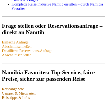
Komplette Reise inklusive Namtib erstellen – durch Namibia
Favorites
Frage stellen oder Reservationsanfrage –
direkt an Namtib
Einfache Anfrage
X/Twitter
Abschnitt schließen
Dieses Feld dient zur Validierung und sollte nicht verändert
Detaillierte Reservations-Anfrage
werden.
Abschnitt schließen
Hier ist Platz für Ihre Frage:
*
Namibia Favorites: Top-Service, faire
Preise, sicher zur passenden Reise
Reiseangebote
Camper & Mietwagen
Namibia-Reisen & einzelne Leistungen
Reisetipps & Infos
Camper & Mietwagen
Ihre E-Mail für unsere Antwort
*