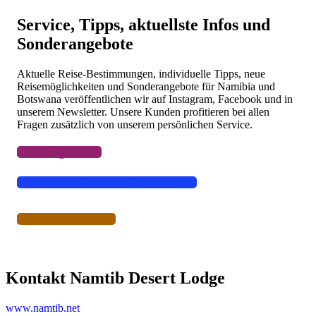
Flüge
Camper & Mietwagen
Service, Tipps, aktuellste Infos und
Lodges, Camps, Gästefarmen, Hotels
Sonderangebote
Aktuelle Reise-Bestimmungen, individuelle Tipps, neue
Reisemöglichkeiten und Sonderangebote für Namibia und
Botswana veröffentlichen wir auf Instagram, Facebook und in
unserem Newsletter. Unsere Kunden profitieren bei allen
Fragen zusätzlich von unserem persönlichen Service.
Instagram
Facebook
Like oder Abonnieren
Newsletter
Kontakt Namtib Desert Lodge
www.namtib.net