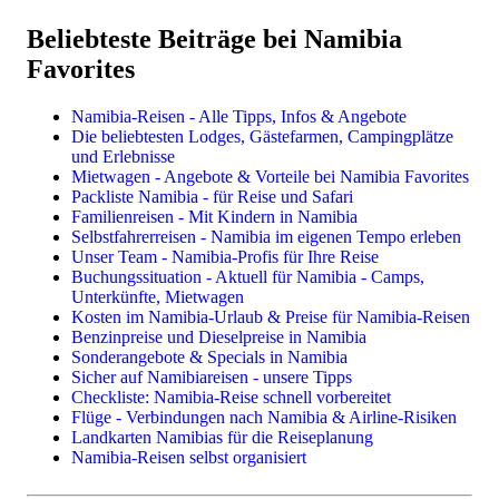
Reisetipps & Infos
Individualreisen
Camper & Mietwagen Übersicht
Beliebteste Beiträge bei Namibia
*Wir versenden keine Werbe-Emails und geben keine
Dachzelt-Camper
Buchungssituation 2025 & 2026
Selbstfahrerreisen im Mietwagen oder Camper
Kontaktdaten an unbeteiligte Dritte weiter.
Favorites
Bushcamper & Wohnmobile
Packliste für Safari & Reise
Privat geführte Reisen
(Datenschutzerklärung)
Mietwagen für Lodgereisen
Beste Reisezeit für Namibia
CAPTCHA
Highlights, Sehenswürdigkeiten, Reiseregionen
Namibia-Reisen - Alle Tipps, Infos & Angebote
Preise & Kosten in Namibia
Die beliebtesten Lodges, Gästefarmen, Campingplätze
Landkarten & Reiseführer
Kleingruppen- & Gruppenreisen
und Erlebnisse
Impfungen, Malariaprophylaxe, Sicherheit
Mietwagen - Angebote & Vorteile bei Namibia Favorites
Reiserouten
Kleingruppenreisen im Safaribus
Packliste Namibia - für Reise und Safari
Flüge
Geführte Selbstfahrerreisen
Familienreisen - Mit Kindern in Namibia
Mietwagen
Flugsafaris
Selbstfahrerreisen - Namibia im eigenen Tempo erleben
Lodges, Gästefarmen, Hotels
Unser Team - Namibia-Profis für Ihre Reise
Camping & Campingplätze
Buchungssituation - Aktuell für Namibia - Camps,
Unterkünfte, Mietwagen
Reisethemen
Kosten im Namibia-Urlaub & Preise für Namibia-Reisen
Benzinpreise und Dieselpreise in Namibia
Familienreisen
Sonderangebote & Specials in Namibia
Camping in Namibia
Sicher auf Namibiareisen - unsere Tipps
Fotoreisen & Fotosafari
Checkliste: Namibia-Reise schnell vorbereitet
Flüge - Verbindungen nach Namibia & Airline-Risiken
Landkarten Namibias für die Reiseplanung
Namibia-Reisen selbst organisiert
Einzelne Leistungen