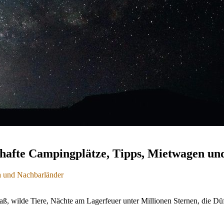
afte Campingplätze, Tipps, Mietwagen und
a und Nachbarländer
iten und Preise
ß, wilde Tiere, Nächte am Lagerfeuer unter Millionen Sternen, die 