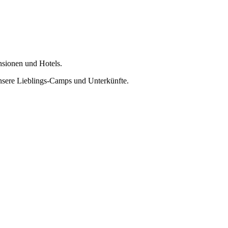
nsionen und Hotels.
nsere Lieblings-Camps und Unterkünfte.
ären unseren Kunden die Online-Variante.
t 2 freien Seiten pro Land, noch 6 Monate gültig nach Reise-Ende.
estellt. ( 2026 wird die Online-Ausstellung eventuell Pflicht.)