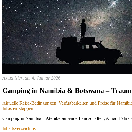
Aktualisiert am 4. Januar 2026
Camping in Namibia & Botswana – Traumh
Aktuelle Reise-Bedingungen, Verfügbarkeiten und Preise für Namibi
Infos einklappen
Aktuelle Reise-Bedingungen, Verfügbarke
Camping in Namibia – Atemberaubende Landschaften, Allrad-Fahrspa
- für Namibia und Nachbarländer
Inhaltsverzeichnis