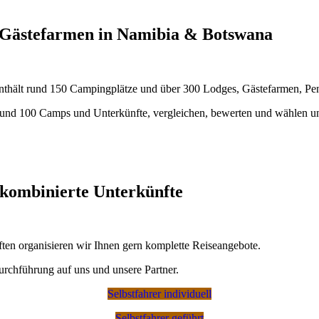
nfte
 Gästefarmen in Namibia & Botswana
rites
te Reisen
is enthält rund 150 Campingplätze und über 300 Lodges, Gästefarmen, Pe
uropäischem Sicherheits-Niveau klassifiziert.
n rund 100 Camps und Unterkünfte, vergleichen, bewerten und wählen u
h Namibia - Gefahren vermeiden, sicher reisen
.
se Namibia
.
kombinierte Unterkünfte
 bei Einreise ein Visa on Arrival ausgestellt. Wir empfehlen und erkl
en organisieren wir Ihnen gern komplette Reiseangebote.
 Infos und Antrag
.
hland, Schweiz, Österreich und fast der gesamten EU ein Reisepass mi
urchführung auf uns und unsere Partner.
ird unkompliziert online vorab oder bei Einreise ein Visa on Arrival ausg
Selbstfahrer individuell
tzliche Dokumente für Reisen mit Kindern
.
Selbstfahrer geführt