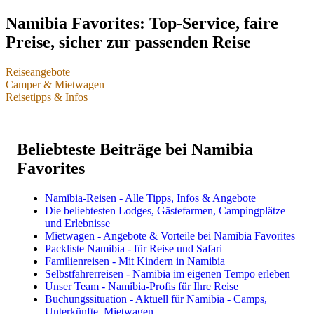
Namibia Favorites: Top-Service, faire
Preise, sicher zur passenden Reise
Reiseangebote
Camper & Mietwagen
Namibia-Reisen & einzelne Leistungen
Reisetipps & Infos
Camper & Mietwagen
Reisetipps & Infos
Individualreisen
Camper & Mietwagen Übersicht
Beliebteste Beiträge bei Namibia
Dachzelt-Camper
Buchungssituation 2025 & 2026
Selbstfahrerreisen im Mietwagen oder Camper
Favorites
Bushcamper & Wohnmobile
Packliste für Safari & Reise
Privat geführte Reisen
Mietwagen für Lodgereisen
Beste Reisezeit für Namibia
Highlights, Sehenswürdigkeiten, Reiseregionen
Namibia-Reisen - Alle Tipps, Infos & Angebote
Preise & Kosten in Namibia
Die beliebtesten Lodges, Gästefarmen, Campingplätze
Landkarten & Reiseführer
Kleingruppen- & Gruppenreisen
und Erlebnisse
Impfungen, Malariaprophylaxe, Sicherheit
Mietwagen - Angebote & Vorteile bei Namibia Favorites
Reiserouten
Kleingruppenreisen im Safaribus
Packliste Namibia - für Reise und Safari
Flüge
Geführte Selbstfahrerreisen
Familienreisen - Mit Kindern in Namibia
Mietwagen
Flugsafaris
Selbstfahrerreisen - Namibia im eigenen Tempo erleben
Lodges, Gästefarmen, Hotels
Unser Team - Namibia-Profis für Ihre Reise
Camping & Campingplätze
Buchungssituation - Aktuell für Namibia - Camps,
Unterkünfte, Mietwagen