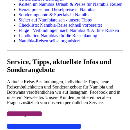
Reisethemen
Kosten im Namibia-Urlaub & Preise für Namibia-Reisen
Benzinpreise und Dieselpreise in Namibia
Familienreisen
Sonderangebote & Specials in Namibia
Camping in Namibia
Sicher auf Namibiareisen - unsere Tipps
Fotoreisen & Fotosafari
Checkliste: Namibia-Reise schnell vorbereitet
Flüge - Verbindungen nach Namibia & Airline-Risiken
Landkarten Namibias für die Reiseplanung
Namibia-Reisen selbst organisiert
Einzelne Leistungen
Flüge
Camper & Mietwagen
Service, Tipps, aktuellste Infos und
Lodges, Camps, Gästefarmen, Hotels
Sonderangebote
Aktuelle Reise-Bestimmungen, individuelle Tipps, neue
Reisemöglichkeiten und Sonderangebote für Namibia und
Botswana veröffentlichen wir auf Instagram, Facebook und in
unserem Newsletter. Unsere Kunden profitieren bei allen
Fragen zusätzlich von unserem persönlichen Service.
Instagram
Facebook
Like oder Abonnieren