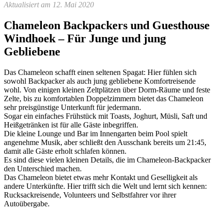
Aktualisiert am 12. Mai 2020
Chameleon Backpackers und Guesthouse
Windhoek – Für Junge und jung
Gebliebene
Das Chameleon schafft einen seltenen Spagat: Hier fühlen sich
sowohl Backpacker als auch jung gebliebene Komfortreisende
wohl. Von einigen kleinen Zeltplätzen über Dorm-Räume und feste
Zelte, bis zu komfortablen Doppelzimmern bietet das Chameleon
sehr preisgünstige Unterkunft für jedermann.
Sogar ein einfaches Frühstück mit Toasts, Joghurt, Müsli, Saft und
Heißgetränken ist für alle Gäste inbegriffen.
Die kleine Lounge und Bar im Innengarten beim Pool spielt
angenehme Musik, aber schließt den Ausschank bereits um 21:45,
damit alle Gäste erholt schlafen können.
Es sind diese vielen kleinen Details, die im Chameleon-Backpacker
den Unterschied machen.
Das Chameleon bietet etwas mehr Kontakt und Geselligkeit als
andere Unterkünfte. Hier trifft sich die Welt und lernt sich kennen:
Rucksackreisende, Volunteers und Selbstfahrer vor ihrer
Autoübergabe.