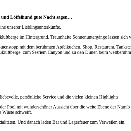
 und Löffelhund gute Nacht sagen…
eine unserer Lieblingsunterkünfte.
kluftberge im Hintergrund. Traumhafte Sonnenuntergänge lassen sich v
utenstopp mit dem berühmten Apfelkuchen, Shop, Restaurant, Tankstelle
ukluftberge, zum Sesriem Canyon und zu den Dünen beim weltberühmt
iebevolle, persönliche Service und die vielen kleinen Highlights.
er Pool mit wunderschöner Aussicht über die weite Ebene der Namib vo
e Wüste schweift.
ezialitäten. Und danach laden Bar und Lagerfeuer zum Verweilen ein.