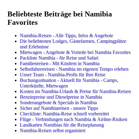
Reisetipps & Infos
kostenfreie persönliche Reiseplanung & -Beratung:
Individualreisen
Empfehlungen und Tipps zu Route, Erlebnissen, Aktivitäten,
Camper & Mietwagen Übersicht
Beliebteste Beiträge bei Namibia
Camps, Lodges und Gästefarmen
Dachzelt-Camper
Buchungssituation 2025 & 2026
Selbstfahrerreisen im Mietwagen oder Camper
individuelle Hilfestellung zu allen Fragen rund um Ihre Reise
Favorites
Bushcamper & Wohnmobile
Packliste für Safari & Reise
Privat geführte Reisen
Mietwagen für Lodgereisen
Beste Reisezeit für Namibia
Mehr erfahren
Highlights, Sehenswürdigkeiten, Reiseregionen
Namibia-Reisen - Alle Tipps, Infos & Angebote
Preise & Kosten in Namibia
Die beliebtesten Lodges, Gästefarmen, Campingplätze
Landkarten & Reiseführer
Kleingruppen- & Gruppenreisen
und Erlebnisse
Impfungen, Malariaprophylaxe, Sicherheit
Mietwagen - Angebote & Vorteile bei Namibia Favorites
Reiserouten
Kleingruppenreisen im Safaribus
Packliste Namibia - für Reise und Safari
Flüge
Geführte Selbstfahrerreisen
Familienreisen - Mit Kindern in Namibia
Mietwagen
Flugsafaris
Selbstfahrerreisen - Namibia im eigenen Tempo erleben
Lodges, Gästefarmen, Hotels
Unser Team - Namibia-Profis für Ihre Reise
Camping & Campingplätze
Buchungssituation - Aktuell für Namibia - Camps,
Unterkünfte, Mietwagen
Reisethemen
Kosten im Namibia-Urlaub & Preise für Namibia-Reisen
Benzinpreise und Dieselpreise in Namibia
Familienreisen
Sonderangebote & Specials in Namibia
Camping in Namibia
Sicher auf Namibiareisen - unsere Tipps
Fotoreisen & Fotosafari
Checkliste: Namibia-Reise schnell vorbereitet
Flüge - Verbindungen nach Namibia & Airline-Risiken
Landkarten Namibias für die Reiseplanung
Namibia-Reisen selbst organisiert
Einzelne Leistungen