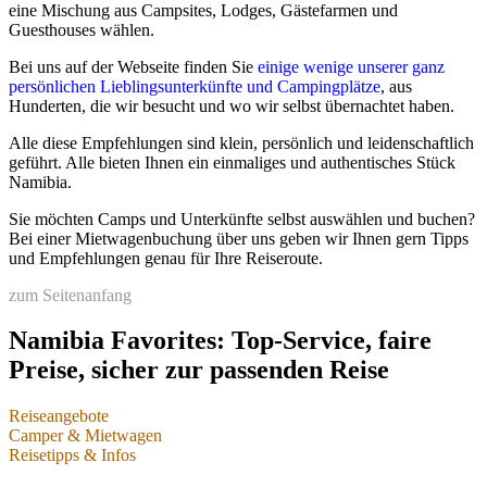
eine Mischung aus Campsites, Lodges, Gästefarmen und
Guesthouses wählen.
Bei uns auf der Webseite finden Sie
einige wenige unserer ganz
persönlichen Lieblingsunterkünfte und Campingplätze
, aus
Oliver Beccarelli beim
Hunderten, die wir besucht und wo wir selbst übernachtet haben.
Spirituosen-Test ,© Oliver
Beccarelli
Alle diese Empfehlungen sind klein, persönlich und leidenschaftlich
geführt. Alle bieten Ihnen ein einmaliges und authentisches Stück
Sie möchten alles erleben und flexibel bleiben
Namibia.
Mieten Sie die „klassische Variante“: den 4×4 mit Dachzelt.
Tipps & Angebote
Sie möchten Camps und Unterkünfte selbst auswählen und buchen?
Sie möchten nur in festen Unterkünften reisen
Bei einer Mietwagenbuchung über uns geben wir Ihnen gern Tipps
Wir empfehlen ganzjährig robuste Fahrzeuge mit ausreichend
und Empfehlungen genau für Ihre Reiseroute.
Bodenfreiheit. Dam it landen Sie automatisch bei den
Allradfahrzeugen, die dann auch mal im Tiefsand oder
zum Seitenanfang
Schlamm genügend Möglichkeiten bieten.
Tipps & Angebote
Namibia Favorites: Top-Service, faire
Vorteile bei der Automiete über uns:
Preise, sicher zur passenden Reise
Nur bei uns finden Sie Mietwagen zu Internetpreisen und erhalten
Reiseangebote
zusätzlich kostenfreien Service vom Namibia-Spezialisten:
Camper & Mietwagen
Namibia-Reisen & einzelne Leistungen
Reisetipps & Infos
echte Vollkasko-Angebote für Standard-4×4 und auch für
Camper & Mietwagen
Camping-Fahrzeuge