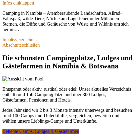
Infos einklappen
Aktuelle Reise-Bedingungen,
Camping in Namibia – Atemberaubende Landschaften, Allrad-
Verfügbarkeiten und Preise
Fahrspaß, wilde Tiere, Nächte am Lagerfeuer unter Millionen
- für Namibia und Nachbarländer
Sternen, die Düfte und Geräusche von Wüste und Wildnis um sich
herum…
Stand 04.01.2026
Inhaltsverzeichnis
Die schönsten Campingplätze, Lodges und Gästefarmen
Abschnitt schließen
Sicherheit und Einreise
Wildes campen in Namibia – Verbote, Regeln, Möglichkeiten
Komplette Reiseangebote – Camping und kombinierte
Die schönsten Campingplätze, Lodges und
Unterkünfte
Hohe Sicherheit, keine Reisewarnungen
Gästefarmen in Namibia & Botswana
Mietwagen mit Campingausrüstung – Vorteile bei Namibia
Favorites
Namibia und Botswana sind auch 2026 wieder als Reiseländer
Campingmöglichkeiten im Vergleich – von rustikal bis
mit europäischem Sicherheits-Niveau klassifiziert.
luxuriös
(
A3M Risikokarte - Weltweite Reisesicherheit 2026
)
Preise – Camping, Unterkünfte, Mietwagen, Flüge und
Entspannt oder aktiv, rustikal oder edel: Unser aktuelles Verzeichnis
komplette Reisen
enthält rund 150 Campingplätze und über 300 Lodges,
Es bestehen aktuell keine Reisewarnungen.
Packliste & Checkliste für Camping und Safari in Namibia
Gästefarmen, Pensionen und Hotels.
Detaillierte Tipps und Infos finden Sie hier:
Sicher und gesund
Beste Reisezeit für Camping in Namibia
durch Namibia - Gefahren vermeiden, sicher reisen
.
Beliebte Reiserouten
Jedes Jahr sind wir 2 bis 3 Monate intensiv unterwegs und besuchen
Offizielle Hinweise finden Sie bei
Auswärtiges Amt -
Rechtzeitig reservieren – Aktuelle Buchungssituation
rund 100 Camps und Unterkünfte, vergleichen, bewerten und
Reisehinweise Namibia
.
wählen unsere Lieblings-Camps und Unterkünfte.
Beliebte Camps, Lodges & Gästefarmen