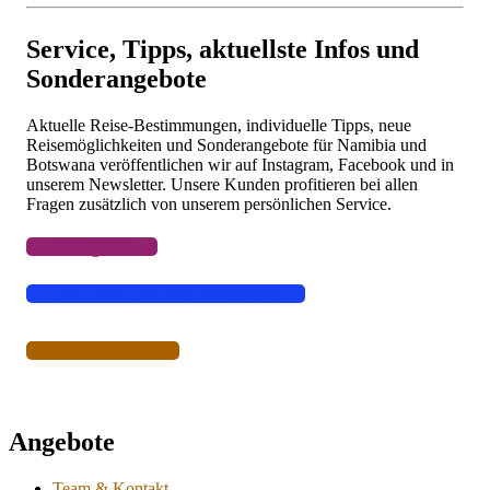
Flüge
Camper & Mietwagen
Service, Tipps, aktuellste Infos und
Lodges, Camps, Gästefarmen, Hotels
Sonderangebote
Aktuelle Reise-Bestimmungen, individuelle Tipps, neue
Reisemöglichkeiten und Sonderangebote für Namibia und
Botswana veröffentlichen wir auf Instagram, Facebook und in
unserem Newsletter. Unsere Kunden profitieren bei allen
Fragen zusätzlich von unserem persönlichen Service.
Instagram
Facebook
Like oder Abonnieren
Newsletter
Angebote
Team & Kontakt