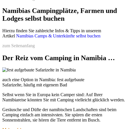
in einfachen festen Unterkünften, ab ca. 3500 Euro für
Campingreisen
Namibias Campingplätze, Farmen und
Lodges selbst buchen
Nach oben sind die Preise selbstverständlich offen,
z.B. bei
Auswahl luxuriöser und exklusiver Lodges, exklusiver
Erlebnisse wie Ballonfahrten und ausgedehnter Panoramaflüge,
Hierzu finden Sie zahlreiche Infos & Tipps in unserem
privat geführter Safariausfahrten etc.
Artikel
Namibias Camps & Unterkünfte selbst buchen
Leicht günstiger
verreisen Sie bei unseren fixfertig
zum Seitenanfang
vorgeplanten Komplettpaketen "
Preisgünstige Namibiareisen -
fixfertig vorgeplant
" .
Der Reiz vom Camping in Namibia …
Oder Sie buchen über uns lediglich einen Mietwagen oder
Camper. Wir unterstützen dann kostenfrei mit aktuellen Tipps
rund um Highlights, Routen, Erlebnisse und Unterkünfte, die
Sie später selbst buchen können.
auch eine Option in Namibia: fest aufgebaute
Safarizelte, häufig mit eigenem Bad
Details zu allen Preisen
erfahren Sie in unserem Artikel
"
Preise und Kosten in Namibia
".
Selbst wenn Sie in Europa kein Camper sind: Auf Ihrer
Namibiareise könnten Sie mit Camping vielleicht glücklich werden.
Geräusche und Düfte der namibischen Landschaften sind beim
Buchungs-Sicherheit: Anzahlungen,
Camping einfach am intensivsten. Sie spüren die ersten
Sonnenstrahlen, sie hören die Tiere entfernt im Busch.
Umbuchungen, Stornos