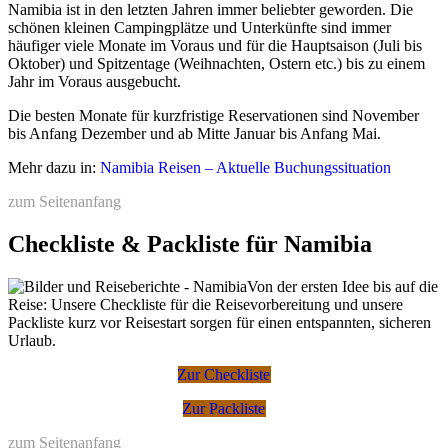
aber schon empfindlich kalte Nächte.
Namibia ist in den letzten Jahren immer beliebter geworden. Die
schönen kleinen Campingplätze und Unterkünfte sind immer
Eine individuell für Sie erstellte Namibiareise ist nur etwa
Mitte Dezember bis in den Januar sind die Tage hingegen brütend
häufiger viele Monate im Voraus und für die Hauptsaison (Juli bis
5% teurer als ein Paket "von der Stange". Der Aufpreis
heiß und die Campingplätze häufig langfristig gebucht durch
Oktober) und Spitzentage (Weihnachten, Ostern etc.) bis zu einem
lohnt sich!
Namibier und Südafrikaner, die dann Sommerferien haben. Einige
Jahr im Voraus ausgebucht.
Umgekehrt, f
alls Sie Ihre Reisen am liebsten komplett
Camps und Unterkünfte, vor allem in den heißesten Gebieten
selbst organisieren, spart das rund 10-15% und wir bieten
Namibias, schließen im Dezember und Januar und machen selbst
Die besten Monate für kurzfristige Reservationen sind November
Ihnen nach einer Automiete über uns meist kostenfrei
Sommerferien.
bis Anfang Dezember und ab Mitte Januar bis Anfang Mai.
aktuelle Tipps und Infos zu Routen, Tagesstrecken,
Unterkünften, Erlebnissen etc.
Weitere Tipps & Infos finden Sie in
Die beste Reisezeit für Namibia
.
Mehr dazu in:
Namibia Reisen – Aktuelle Buchungssituation
Rechnen Sie für eine maßgeschneiderte komplett durch uns
zum Seitenanfang
organisierte Reise inklusive Flügen, Mietwagen, Erlebnissen,
Unterkünften und Mahlzeiten im Minimum folgende Preise pro
Checkliste & Packliste für Namibia
Person im Doppelzimmer:
2 Wochen Namibia:
ab ca. 4000 Euro in schönen
Von der ersten Idee bis auf die
Lodges und Gästefarmen, ab ca. 3500 Euro in einfachen
Reise: Unsere Checkliste für die Reisevorbereitung und unsere
festen Unterkünften, ab ca. 2500 Euro für
Packliste kurz vor Reisestart sorgen für einen entspannten, sicheren
Campingreisen
Urlaub.
3 Wochen Namibia:
ab ca. 5000 Euro in schönen
Lodges und Gästefarmen, ab ca. 4000 Euro in einfachen
Zur Checkliste
festen Unterkünften, ab ca. 3000 Euro für
Campingreisen
Zur Packliste
3 Wochen Namibia und Botswana:
ab ca. 5500 Euro
in schönen Lodges und Gästefarmen, ab ca. 4500 Euro
zum Seitenanfang