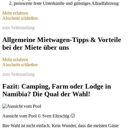
preiswerte feste Unterkünfte und günstiges Allradfahrzeug
Mehr erfahren
Sie zahlen mehr für die feste günstige Unterkunft, sparen jedoch
Abschnitt schließen
gleichzeitig durch das günstigere Fahrzeug.
zum Seitenanfang
In der Hauptreisezeit gleicht sich das bei 2 Personen preislich fast
aus. Außerhalb der Hauptreisezeit sind Sie mit einer Campingreise
günstiger unterwegs.
Allgemeine Mietwagen-Tipps & Vorteile
bei der Miete über uns
Mehr erfahren
Abschnitt schließen
zum Seitenanfang
Fazit: Camping, Farm oder Lodge in
Namibia? Die Qual der Wahl!
Aussicht vom Pool © Sven Eltzschig 🙂
Ihre Wahl ist nicht einfach. Kein Wunder, dass die meisten Gäste