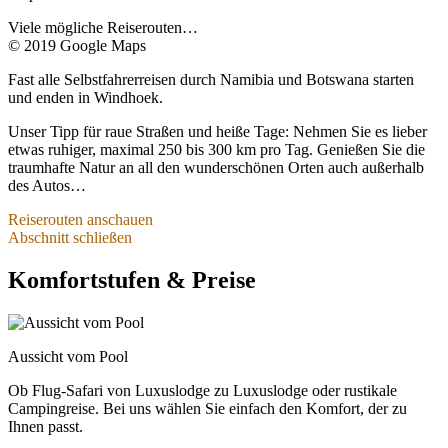
Standardpakete buchen:
Viele mögliche Reiserouten…
© 2019 Google Maps
Die Buchung bei unseren deutschsprachigen namibischen
Spezialisten
kostet meist nur rund 10% Aufpreis im Vergleich
Fast alle Selbstfahrerreisen durch Namibia und Botswana starten
zur eigenen Organisation. Pro Person sind das je nach
und enden in Windhoek.
gewähltem Reisekomfort also meist nur 150 bis 300 Euro
Unterschied. Dafür sparen Sie 50-100 Stunden Aufwand für
Unser Tipp für raue Straßen und heiße Tage: Nehmen Sie es lieber
Recherchen, Verfügbarkeitsprüfungen und Buchungen. Sie
etwas ruhiger, maximal 250 bis 300 km pro Tag. Genießen Sie die
profitieren von tagesaktuellen Wissen und haben die
traumhafte Natur an all den wunderschönen Orten auch außerhalb
Sicherheit einer Ansprechpartnerin vor Ort in Namibia bei
des Autos…
allen Fragen und Problemen.
Diese Variante empfehlen wir vor allem, wenn Sie Ihre
Reiserouten anschauen
Reisen üblicherweise lokal organisieren, für kurzfristige
Abschnitt schließen
Kurztripps für ca. 1 Woche
Reisen, Reisen mit kleinerem Budget und Campingreisen.
Die Buchung als komplettes Reiseangebot nach
Komfortstufen & Preise
… sind noch relativ selten, werden dank der günstigen
deutschem Reiserecht
kostet zwar etwa 20% Aufpreis zur
Flugverbindungen und in Kombination mit Südafrika allerdings
Selbstbuchung, dafür haben Sie aber keinerlei
zunehmend genutzt.
Wechselkursrisiko bis zur finalen Zahlung, keine
Mehr erfahren
internationalen Zahlungsgebühren, einen deutschen
Vertragspartner mit Insolvenzabsicherung und Mängelhaftung
Aussicht vom Pool
2-wöchige Reiserouten…
und Sie haben den zusätzlichen Schutz durch das deutsche
Reiserecht.
Ob Flug-Safari von Luxuslodge zu Luxuslodge oder rustikale
Diese Variante empfehlen wir vor allem bei höherpreisigen
Campingreise. Bei uns wählen Sie einfach den Komfort, der zu
Reisen z.B. in edlen Safari-Lodges und bei langfristig
Ihnen passt.
geplanten Reisen.