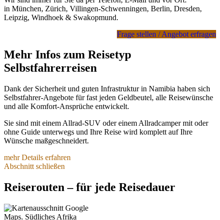
in München, Zürich, Villingen-Schwenningen, Berlin, Dresden,
Leipzig, Windhoek & Swakopmund.
Frage stellen / Angebot erfragen
Mehr Infos zum Reisetyp
Selbstfahrerreisen
Dank der Sicherheit und guten Infrastruktur in Namibia haben sich
Selbstfahrer-Angebote für fast jeden Geldbeutel, alle Reisewünsche
und alle Komfort-Ansprüche entwickelt.
Sie sind mit einem Allrad-SUV oder einem Allradcamper mit oder
ohne Guide unterwegs und
Ihre Reise wird komplett auf Ihre
Wünsche maßgeschneidert.
mehr Details erfahren
Der Reisepreis hängt komplett von Ihren Wünschen ab und setzt
Abschnitt schließen
sich fast ausschließlich aus den Kosten für Flüge, Mietwagen,
Unterkünfte, Mahlzeiten und gebuchte Aktivitäten zusammen.
Reiserouten – für jede Reisedauer
Für Service, Zeitersparnis und Sicherheit eines individuell für Sie
zusammengestellten Reiseangebots zahlen Sie nur wenig mehr, als
wenn Sie alles akribisch selbst vorbereiten oder fertige