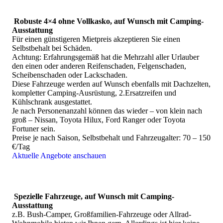
Falls und inzwischen sogar Lüderitz und eingeschränkt
Fish River Canyon.
Robuste 4×4 ohne Vollkasko, auf Wunsch mit Camping-
Kleingruppenreisen
decken natürlich ebenfalls fast alle
Ausstattung
interessanten Routen und Reisethemen ab.
Für einen günstigeren Mietpreis akzeptieren Sie einen
Tägliche touristische Bus-Shuttles
sind möglich zu den
Selbstbehalt bei Schäden.
beliebtesten Reise-Regionen: Windhoek, Kalahari, Fish
Achtung: Erfahrungsgemäß hat die Mehrzahl aller Urlauber
River Canyon, Sossusvlei, Namib, Swakopmund,
den einen oder anderen Reifenschaden, Felgenschaden,
Twyfelfontein/Brandberg, Etosha-Park.
Scheibenschaden oder Lackschaden.
Diese Fahrzeuge werden auf Wunsch ebenfalls mit Dachzelten,
kompletter Camping-Ausrüstung, 2.Ersatzreifen und
Routen, Erlebnisse und Unterkünfte
Kühlschrank ausgestattet.
Je nach Personenanzahl können das wieder – von klein nach
groß – Nissan, Toyota Hilux, Ford Ranger oder Toyota
Route, Reisetempo, Unterkünfte und Aktivitäten planen
Fortuner sein.
wir gern individuell nach Ihren persönlichen Wünschen
Preise je nach Saison, Selbstbehalt und Fahrzeugalter: 70 – 150
und Reisebudget.
€/Tag
(Reise-Ideen und Kontakt bei Interesse)
Aktuelle Angebote anschauen
Viele Lieblings-Unterkünfte haben wir hier für Sie
zusammengestellt:
Die schönsten Lodges, Gästefarmen, Hotels
und Camps in Namibia, Botswana und Südafrika - auf
BookingCom
.
Spezielle Fahrzeuge, auf Wunsch mit Camping-
Ausstattung
Das bleibt ohne Kenntnis von Land und Unterkünften trotzdem
z.B. Bush-Camper, Großfamilien-Fahrzeuge oder Allrad-
eine ziemliche Sucherei, Recherche und Puzzelei. Und