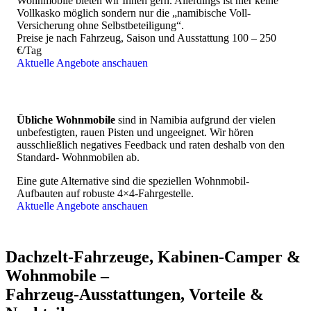
Wohnmobile bieten wir Ihnen gern. Allerdings ist hier keine
natürlich gibt's auch schöne Unterkünfte, die gar nicht auf
Vollkasko möglich sondern nur die „namibische Voll-
Booking ist. Hier steckt ein großer Mehrwert unserer Beratung
Versicherung ohne Selbstbeteiligung“.
in Zeitersparnis und Auswahl der Unterkünfte, die am besten
Preise je nach Fahrzeug, Saison und Ausstattung 100 – 250
zu Ihren Wünschen passen.
€/Tag
Aktuelle Angebote anschauen
Für Ostern, Maifeiertage, Sommerferien, Herbstferien und
Jahreswechsel sind besonders beliebte kleinere, individuelle
Gästefarmen, Boutique-Lodges, Boutique-Hotels und
Wildreservate an vielen Stellen bis zu einem Jahr im Voraus
ausgebucht. Fragen Sie idealerweise möglichst frühzeitig an
Übliche Wohnmobile
sind in Namibia aufgrund der vielen
oder bringen Sie etwas Flexibilität bei den Daten mit. Je früher
unbefestigten, rauen Pisten und ungeeignet. Wir hören
Sie Ihre Reise anfragen, desto besser können wir mehrere
ausschließlich negatives Feedback und raten deshalb von den
schöne Alternativen zur Auswahl bieten.
Standard- Wohnmobilen ab.
Eine gute Alternative sind die speziellen Wohnmobil-
Aufbauten auf robuste 4×4-Fahrgestelle.
Reisepreise
Aktuelle Angebote anschauen
Eine individuell für Sie erstellte Namibiareise ist nur etwa
5% teurer als ein Paket "von der Stange". Der Aufpreis
lohnt sich!
Dachzelt-Fahrzeuge, Kabinen-Camper &
Umgekehrt, f
alls Sie Ihre Reisen am liebsten komplett
Wohnmobile –
selbst organisieren, spart das rund 10-15% und wir bieten
Ihnen nach einer Automiete über uns meist kostenfrei
Fahrzeug-Ausstattungen, Vorteile &
aktuelle Tipps und Infos zu Routen, Tagesstrecken,