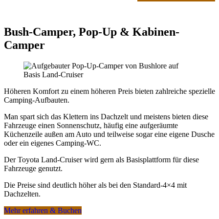
Leicht günstiger
verreisen Sie bei unseren fixfertig
vorgeplanten Komplettpaketen "
Preisgünstige Namibiareisen -
fixfertig vorgeplant
" .
Bush-Camper, Pop-Up & Kabinen-
Oder Sie buchen über uns lediglich einen Mietwagen oder
Camper
Camper. Wir unterstützen dann kostenfrei mit aktuellen Tipps
rund um Highlights, Routen, Erlebnisse und Unterkünfte, die
Sie später selbst buchen können.
Details zu allen Preisen
erfahren Sie in unserem Artikel
"
Preise und Kosten in Namibia
".
Höheren Komfort zu einem höheren Preis bieten zahlreiche spezielle
Camping-Aufbauten.
Man spart sich das Klettern ins Dachzelt und meistens bieten diese
Buchungs-Sicherheit: Anzahlungen,
Fahrzeuge einen Sonnenschutz, häufig eine aufgeräumte
Umbuchungen, Stornos
Küchenzeile außen am Auto und teilweise sogar eine eigene Dusche
oder ein eigenes Camping-WC.
Wo immer möglich, bieten wir auf Wunsch kurzfristige
Anzahlungs-, Umbuchungs- oder Stornobedingungen.
Der Toyota Land-Cruiser wird gern als Basisplattform für diese
Fahrzeuge genutzt.
Teils ist das kostenfrei möglich, teils können stornierbare
Optionen gegen Aufpreis gebucht werden.
Die Preise sind deutlich höher als bei den Standard-4×4 mit
Dachzelten.
Internationale Flüge und Mietwagen lassen sich gegen
Aufpreis mit kostenfreier Stornomöglichkeit buchen.
Mehr erfahren & Buchen
Individuell zusammengestellte Komplettreisen und