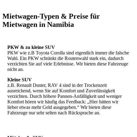
Mietwagen-Typen & Preise für
Mietwagen und Camper
Mietwagen in Namibia
Mietwagen und Camper sind meist gut verfügbar.
*****
Aktuelles Sonderangebot - Angebotsdauer unbekannt
PKW & zu kleine SUV
PKW wie z.B Toyota Corolla sind eigentlich immer die falsche
Toyota Hilux Allrad mit europäischer Vollkasko ohne
Wahl. Ein PKW schränkt die Routenwahl stark ein, dadurch
Selbstbeteiligung - ganzjährig für circa 65 Euro pro Tag
verzichten Sie auf viele Erlebnisse. Wir bieten diese Fahrzeuge
Toyota Fortuner SUV Allrad mit europäischer Vollkasko
nicht an.
ohne Selbstbeteiligung - ganzjährig für circa 80 Euro pro
Tag
Kleine SUV
z.B. Renault Duster, RAV 4 sind in der Trockenzeit
Bei Interesse bitte
tagesaktuell hier anfragen
ausreichend, wenn Sie auf Komfort und Zuverlässigkeit
verzichten. Durch höhere Pannen-Anfälligkeit und weniger
*****
Komfort hören wir häufig das Feedback: „Hier hätten wir
lieber etwas mehr Geld ausgegeben.“ Wir bieten diese
Beliebte und preisgünstige Fahrzeuge von bewährten
Fahrzeuge nur sehr selten nach Rücksprache an.
Anbietern sind allerdings häufig weit im Voraus ausgebucht.
Spezielle Familien-Camper mit Dachzelten für bis zu 6
Personen sind häufig über ein Jahr im Voraus ausgebucht. Hier
empfehlen wir immer möglichst frühzeitig Vorreservationen.