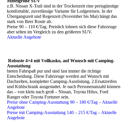
Mittelgroße SUV
z.B. Nissan X-Trail sind in der Trockenzeit eine preisgünstige
Falls Sie bereits passende Flüge gefunden oder sogar gebucht
komfortable, zuverlässige Variante für Lodgereisen. In der
haben, geht's hier direkt zu unserer
Mietwagen und Camper-
Übergangszeit und Regenzeit (November bis Mai) hängt das
Anfrage
.
stark von Ihrer Route ab.
Falls Sie in der Reisezeit flexibel sind, geben Sie uns das bei
Preise 90 – 110 €/Tag. Preislich lohnen sich diese Fahrzeuge
Ihren Mietwagen- oder Camper-Anfragen am besten gleich mit
aber selten im Vergleich zu den größeren SUV.
an um die Verfügbarkeit zu optimieren.
Aktuelle Angebote
Detailinfos - Mietwagen und Camper für Namibia
Robuste 4×4 mit Vollkasko, auf Wunsch mit Camping-
Als Alternative oder streckenweise Ergänzung zum
Ausstattung
Mietwagen bieten sich inzwischen mehrere Optionen an:
bieten Fahrspaß pur und sind fast immer die richtige
Entscheidung. Diese Fahrzeuge werden auf Wunsch mit
Mehrtägige Flugbausteine oder komplette private
Dachzelten, kompletter Camping-Ausrüstung, 2.Ersatzreifen
Flugsafaris
machen auch entlegene Highlights des
und Kühlschrank ausgestattet. Je nach Personenanzahl können
Landes in 2 oder 3 Wochen Reisedauer erreichbar.
das – von klein nach groß – Nissan, Toyota Hilux, Ford
Privat geführte Allrad-Touren oder mehrtägige
Ranger oder Toyota Fortuner sein.
Tourbausteine
bieten volle Flexibilität und Sie erreichen
Preise ohne Camping-Ausstattung 90 – 180 €/Tag – Aktuelle
auch Ziele, die im eigenen Mietwagen nicht oder schwer
Angebote
erreichbar sind.
Preise mit Camping-Ausstattung 140 – 215 €/Tag – Aktuelle
Inlandsflüge bzw. Regionalflüge
decken inzwischen die
Angebote
großen Highlights des Landes ab: Windhoek, Sossusvlei,
Swakopmund, Twyfelfontein, Etosha, Caprivi, Victoria