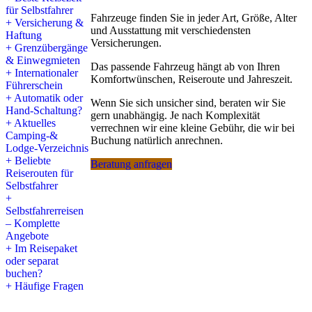
für Selbstfahrer
und Lüderitz, Sossusvlei und Namib-Wüste, Namib-
Fahrzeuge finden Sie in jeder Art, Größe, Alter
+ Versicherung &
Naukluftberge, Erongo, Spitzkoppe, Damaraland,
und Ausstattung mit verschiedensten
Haftung
Kaokoveld.
Versicherungen.
+ Grenzübergänge
Lediglich die Regionen ab Etosha nördlich und
& Einwegmieten
nordöstlich, also auch die Sambesi-Region (ehemals
Das passende Fahrzeug hängt ab von Ihren
+ Internationaler
Caprivistreifen bis Victoria Falls) und der hohe Norden
Komfortwünschen, Reiseroute und Jahreszeit.
Führerschein
an den Flüssen z.B. mit den Epupa-Fällen gelten als
+ Automatik oder
Malariagebiete, ebenso wie große Teile Botswanas.
Wenn Sie sich unsicher sind, beraten wir Sie
Hand-Schaltung?
gern unabhängig. Je nach Komplexität
Ob Reise-Impfungen oder Malaria-Prophylaxe empfohlen
+ Aktuelles
verrechnen wir eine kleine Gebühr, die wir bei
werden, besprechen Sie bitte idealerweise mehr als 6 Monate
Camping-&
Buchung natürlich anrechnen.
vor der Reise mit Ihrem Hausarzt oder einem Tropenmediziner,
Lodge-Verzeichnis
da einige Impfungen diesen Vorlauf benötigen.
+ Beliebte
Beratung anfragen
Reiserouten für
Weitere Infos finden Sie unter:
Namibia & Botswana -
Selbstfahrer
Impfungen, Malariaprophylaxe, weitere Gesundheitsrisiken
+
Selbstfahrerreisen
– Komplette
Angebote
Aktualisierung kurz vor der Reise und Nachbarländer
+ Im Reisepaket
oder separat
Über die tagesaktuellen Regelungen und zu den
buchen?
Nachbarländern senden wir unseren Kunden gerne alle
+ Häufige Fragen
aktuellen Infos und Formulare.
(Unsere letzten persönlichen Erfahrungen bei eigenen