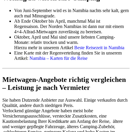
elektrischer Kühlschrank, Achtung: nur teilweise mit
Doppelbatterie und Entladeschutz!
Von Juni-September wird es in Namibia nachts sehr kalt, gern
Gaskocher & Gaszylinder, teilweise auch Grillrost &
auch mal Minusgrade.
Grillbesteck für den berühmten „Braai-Platz“
Ab Ende Oktober bis April, manchmal Mai ist
Tischlampe (Batterie oder Gas)
Regensaison. Der Norden Namibias ist dann nur mit einem
4×4-Allrad-Mietwagen zuverlässig zu bereisen.
Typische Küchenkiste
Oktober, April und Mai sind unsere liebsten Camping-
Monate: relativ trocken und warm.
Teller, Suppen- /Frühstücksschüsseln
Hierzu mehr in unserem Artikel
Beste Reisezeit in Namibia
Messer, Gabeln, Esslöffel, Teelöffel
Eine Karte mit der Regenverteilung finden Sie in unserem
Brotmesser & Küchenmesser
Artikel:
Namibia – Karten für die Reise
Becher, Kaffeetassen, Gläser
Dosenöffner, Flaschenöffner mit Korkenzieher
Kunststoffbehälter, Schneidebrett,
Mietwagen-Angebote richtig vergleichen
Eierheber, Servierlöffel, Grillzange, Grillgabel
Töpfe und Pfannen, Wasserkocher
– Leistung je nach Vermieter
Geschirrtuch und Lappen, Waschbecken
Sie haben Dutzende Anbieter zur Auswahl. Einige verkaufen durch
Qualität, andere durch niedrigen Preis.
Verlockend günstige Angebote haben meist hohe
Versicherungsausschlüsse, versteckte Zusatzkosten, eine
Kautionsbelastung Ihrer Kreditkarte am Anfang der Reise, ältere
und weniger gepflegte Fahrzeuge, älteres Camping-Zubehör,
schlechteren Service, geringere Kulanz und hohe Kosten im