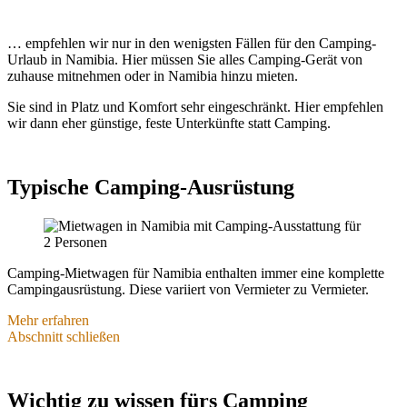
… empfehlen wir nur in den wenigsten Fällen für den Camping-
Urlaub in Namibia. Hier müssen Sie alles Camping-Gerät von
zuhause mitnehmen oder in Namibia hinzu mieten.
Sie sind in Platz und Komfort sehr eingeschränkt. Hier empfehlen
wir dann eher günstige, feste Unterkünfte statt Camping.
Typische Camping-Ausrüstung
Camping-Mietwagen für Namibia enthalten immer eine komplette
Campingausrüstung. Diese variiert von Vermieter zu Vermieter.
Mehr erfahren
Dachzelt mit Matratzen, teilweise auch Kissen, Schlafsäcke
Abschnitt schließen
oder Laken, Decken und Bettbezug
Campingtisch, Campingstühle
Wasserkanister oder Wassertank
Wichtig zu wissen fürs Camping
Handbesen und Kehrschaufel