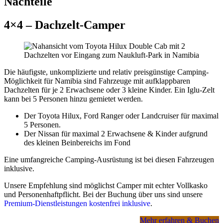
Nachteile
Unterkünften, Erlebnissen etc.
Rechnen Sie für eine maßgeschneiderte komplett durch uns
4×4 – Dachzelt-Camper
organisierte Reise inklusive Flügen, Mietwagen, Erlebnissen,
Unterkünften und Mahlzeiten im Minimum folgende Preise pro
Person im Doppelzimmer:
2 Wochen Namibia:
ab ca. 4000 Euro in schönen
Die häufigste, unkomplizierte und relativ preisgünstige Camping-
Lodges und Gästefarmen, ab ca. 3500 Euro in einfachen
Möglichkeit für Namibia sind Fahrzeuge mit aufklappbaren
festen Unterkünften, ab ca. 2500 Euro für
Dachzelten für je 2 Erwachsene oder 3 kleine Kinder. Ein Iglu-Zelt
Campingreisen
kann bei 5 Personen hinzu gemietet werden.
3 Wochen Namibia:
ab ca. 5000 Euro in schönen
Lodges und Gästefarmen, ab ca. 4000 Euro in einfachen
Der Toyota Hilux, Ford Ranger oder Landcruiser für maximal
festen Unterkünften, ab ca. 3000 Euro für
5 Personen.
Campingreisen
Der Nissan für maximal 2 Erwachsene & Kinder aufgrund
3 Wochen Namibia und Botswana:
ab ca. 5500 Euro
des kleinen Beinbereichs im Fond
in schönen Lodges und Gästefarmen, ab ca. 4500 Euro
in einfachen festen Unterkünften, ab ca. 3500 Euro für
Eine umfangreiche Camping-Ausrüstung ist bei diesen Fahrzeugen
Campingreisen
inklusive.
Nach oben sind die Preise selbstverständlich offen,
z.B. bei
Unsere Empfehlung sind möglichst Camper mit echter Vollkasko
Auswahl luxuriöser und exklusiver Lodges, exklusiver
und Personenhaftpflicht. Bei der Buchung über uns sind unsere
Erlebnisse wie Ballonfahrten und ausgedehnter Panoramaflüge,
Premium-Dienstleistungen kostenfrei inklusive
.
privat geführter Safariausfahrten etc.
Mehr erfahren & Buchen