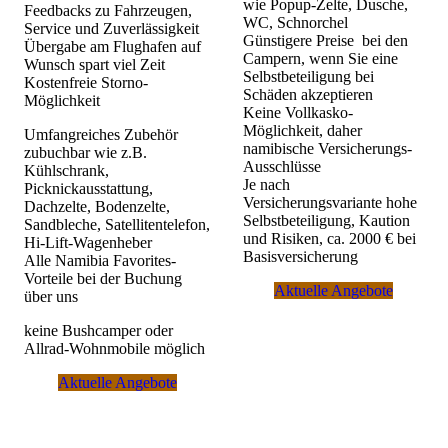
wie Popup-Zelte, Dusche,
Feedbacks zu Fahrzeugen,
akzeptablen Preisen:
WC, Schnorchel
Service und Zuverlässigkeit
Günstigere Preise bei den
Lufthansa Discover
fliegt ab Frankfurt und München
Übergabe am Flughafen auf
Campern, wenn Sie eine
direkt nach Windhoek.
Wunsch spart viel Zeit
Selbstbeteiligung bei
Edelweiss
fliegt Juni bis Oktober 2026 mit
Kostenfreie Storno-
Schäden akzeptieren
Direktverbindung zwischen Zürich und Windhoek.
Möglichkeit
Keine Vollkasko-
Lufthansa
fliegt ab München über Johannesburg und
Möglichkeit, daher
Umfangreiches Zubehör
über Partner weiter nach Windhoek.
namibische Versicherungs-
zubuchbar wie z.B.
Swiss
fliegt ab Zürich über Johannesburg und über
Ausschlüsse
Kühlschrank,
Partner weiter nach Windhoek.
Je nach
Picknickausstattung,
Ethiopian
fliegt ab der Schweiz (Genf, Zürich),
Versicherungsvariante hohe
Dachzelte, Bodenzelte,
Österreich (Wien) und Deutschland (Frankfurt) nach
Selbstbeteiligung, Kaution
Sandbleche, Satellitentelefon,
Windhoek mit Umstieg in Addis Abeba.
und Risiken, ca. 2000 € bei
Hi-Lift-Wagenheber
Condor
fliegt ab Frankfurt über Johannesburg und über
Basisversicherung
Alle Namibia Favorites-
Partner weiter nach Windhoek.
Vorteile bei der Buchung
Aktuelle Angebote
Victoria Falls, Kapstadt und zahlreiche andere regionale
über uns
Flughäfen für beliebte Reiserouten werden über Partner
keine Bushcamper oder
angebunden.
Allrad-Wohnmobile möglich
Flüge werden je nach Airline 11 bis 12 Monate vor Flugtermin
Aktuelle Angebote
veröffentlicht und ab der Veröffentlichung meist nur teurer.
Warten und hoffen auf bessere Preise rächt sich fast immer.
Detailinfos - Flüge nach Namibia