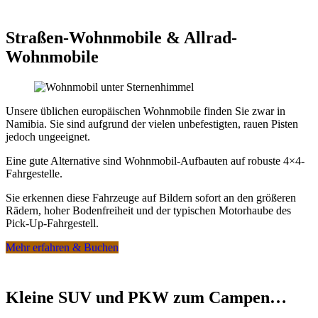
Unterkünfte sind auf Wunsch gegen Gebühr bis einige
Monate vor Abreise stornierbar.
Straßen-Wohnmobile & Allrad-
Bitte fragen Sie uns zu den konkreten Möglichkeiten für Ihren
Wohnmobile
individuellen Reisewunsch.
Unsere üblichen europäischen Wohnmobile finden Sie zwar in
Namibia. Sie sind aufgrund der vielen unbefestigten, rauen Pisten
jedoch ungeeignet.
Eine gute Alternative sind Wohnmobil-Aufbauten auf robuste 4×4-
Fahrgestelle.
Sie erkennen diese Fahrzeuge auf Bildern sofort an den größeren
Rädern, hoher Bodenfreiheit und der typischen Motorhaube des
Pick-Up-Fahrgestell.
Mehr erfahren & Buchen
Kleine SUV und PKW zum Campen…