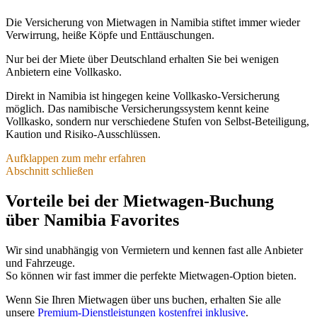
Die Versicherung von Mietwagen in Namibia stiftet immer wieder
Verwirrung, heiße Köpfe und Enttäuschungen.
Nur bei der Miete über Deutschland erhalten Sie bei wenigen
Anbietern eine Vollkasko.
Direkt in Namibia ist hingegen keine Vollkasko-Versicherung
möglich. Das namibische Versicherungssystem kennt keine
Vollkasko, sondern nur verschiedene Stufen von Selbst-Beteiligung,
Kaution und Risiko-Ausschlüssen.
Aufklappen zum mehr erfahren
Abschnitt schließen
Selbstbeteiligung & Kaution
Vorteile bei der Mietwagen-Buchung
Je mehr Selbstbeteiligung Sie bei Schäden akzeptieren, desto
günstiger ist Ihre Fahrzeug-Miete.
über Namibia Favorites
Die Grundmiete eines 4×4-Fahrzeugs gilt bei meistens rund 2000
Selbstbeteiligung auf alle Schäden. Das ist unabhängig davon, ob
Wir sind unabhängig von Vermietern und kennen fast alle Anbieter
Sie Schuld sind oder nicht.
und Fahrzeuge.
(Denn in Namibia gibt es kein Fahrzeug-Haftpflichtsystem wie bei
So können wir fast immer die perfekte Mietwagen-Option bieten.
uns.)
Wenn Sie Ihren Mietwagen über uns buchen, erhalten Sie alle
Bei einigen Vermietern muss diese Selbstbeteiligung am Anfang der
unsere
Premium-Dienstleistungen kostenfrei inklusive
.