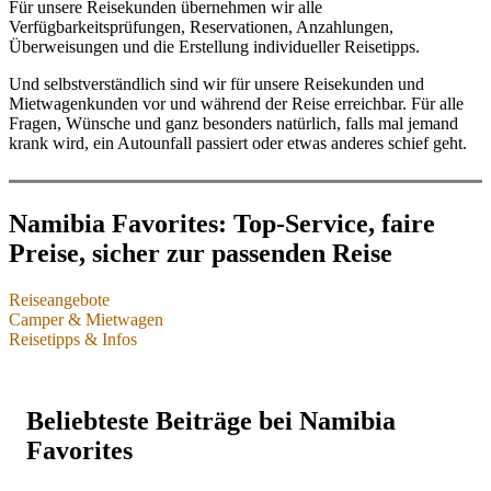
Für unsere Reisekunden übernehmen wir alle
Verfügbarkeitsprüfungen, Reservationen, Anzahlungen,
Überweisungen und die Erstellung individueller Reisetipps.
Und selbstverständlich sind wir für unsere Reisekunden und
Mietwagenkunden vor und während der Reise erreichbar. Für alle
Fragen, Wünsche und ganz besonders natürlich, falls mal jemand
krank wird, ein Autounfall passiert oder etwas anderes schief geht.
Namibia Favorites: Top-Service, faire
Preise, sicher zur passenden Reise
Reiseangebote
Camper & Mietwagen
Namibia-Reisen & einzelne Leistungen
Reisetipps & Infos
Camper & Mietwagen
Reisetipps & Infos
Individualreisen
Camper & Mietwagen Übersicht
Beliebteste Beiträge bei Namibia
Dachzelt-Camper
Buchungssituation 2025 & 2026
Selbstfahrerreisen im Mietwagen oder Camper
Favorites
Bushcamper & Wohnmobile
Packliste für Safari & Reise
Privat geführte Reisen
Mietwagen für Lodgereisen
Beste Reisezeit für Namibia
Highlights, Sehenswürdigkeiten, Reiseregionen