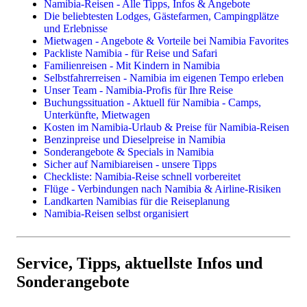
Namibia-Reisen - Alle Tipps, Infos & Angebote
Preise & Kosten in Namibia
Die beliebtesten Lodges, Gästefarmen, Campingplätze
Landkarten & Reiseführer
Kleingruppen- & Gruppenreisen
und Erlebnisse
Impfungen, Malariaprophylaxe, Sicherheit
Mietwagen - Angebote & Vorteile bei Namibia Favorites
Reiserouten
Kleingruppenreisen im Safaribus
Packliste Namibia - für Reise und Safari
Flüge
Geführte Selbstfahrerreisen
Familienreisen - Mit Kindern in Namibia
Mietwagen
Flugsafaris
Selbstfahrerreisen - Namibia im eigenen Tempo erleben
Lodges, Gästefarmen, Hotels
Unser Team - Namibia-Profis für Ihre Reise
Camping & Campingplätze
Buchungssituation - Aktuell für Namibia - Camps,
Unterkünfte, Mietwagen
Reisethemen
Kosten im Namibia-Urlaub & Preise für Namibia-Reisen
Benzinpreise und Dieselpreise in Namibia
Familienreisen
Sonderangebote & Specials in Namibia
Camping in Namibia
Sicher auf Namibiareisen - unsere Tipps
Fotoreisen & Fotosafari
Checkliste: Namibia-Reise schnell vorbereitet
Flüge - Verbindungen nach Namibia & Airline-Risiken
Landkarten Namibias für die Reiseplanung
Namibia-Reisen selbst organisiert
Einzelne Leistungen
Flüge
Camper & Mietwagen
Service, Tipps, aktuellste Infos und
Lodges, Camps, Gästefarmen, Hotels
Sonderangebote