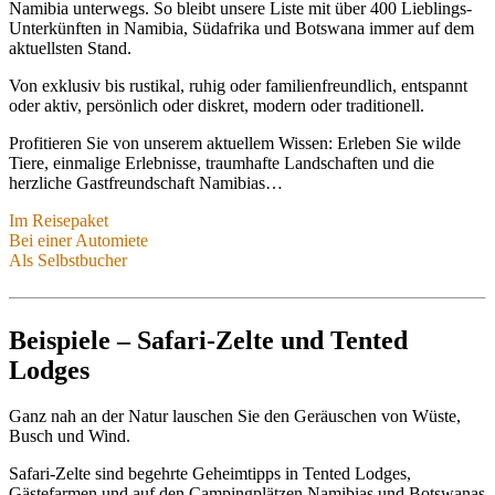
Namibia unterwegs. So bleibt unsere Liste mit über 400 Lieblings-
Unterkünften in Namibia, Südafrika und Botswana immer auf dem
aktuellsten Stand.
Von exklusiv bis rustikal, ruhig oder familienfreundlich, entspannt
oder aktiv, persönlich oder diskret, modern oder traditionell.
Profitieren Sie von unserem aktuellem Wissen: Erleben Sie wilde
Tiere, einmalige Erlebnisse, traumhafte Landschaften und die
herzliche Gastfreundschaft Namibias…
Im Reisepaket
Bei einer Automiete
Im Reisepaket
Als Selbstbucher
Bei einer Automiete
Als Selbstbucher
Buchen Sie Ihre komplette Traumreise zeitsparend, sicher &
komfortabel.
Buchen Sie einfach Camper oder Mietwagen über uns.
Profitieren Sie zum kleinen Preis von unseren Premium-Leistungen.
Beispiele – Safari-Zelte und Tented
Ihr Ansprechpartner ist vor, während und nach der Reise für Sie da:
Danach stehen wir Ihnen flexibel und kostenfrei mit unseren
Unser Team
Premium-Leistungen
Falls Sie später Mietwagen oder Reise über uns buchen, rechnen wir
zur Verfügung.
Lodges
Ihre Gebühren gerne an.
Mietwagen-Angebote
Reise-Angebote
Ganz nah an der Natur lauschen Sie den Geräuschen von Wüste,
Premium-Leistungen
Busch und Wind.
Safari-Zelte sind begehrte Geheimtipps in Tented Lodges,
Gästefarmen und auf den Campingplätzen Namibias und Botswanas